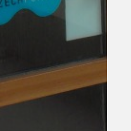
UDRŽITELNOST
ÚJEZDSKÉ JEDNOSMĚRKY
ÚJEZDSKÝ ZPRAVODAJ
ÚVALSKÉ KOUPALIŠTĚ
21
ÚZEMNÍ A STRATEGICKÝ PLÁN