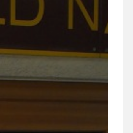
UDRŽITELNOST
ÚJEZDSKÉ JEDNOSMĚRKY
ÚJEZDSKÝ ZPRAVODAJ
ÚVALSKÉ KOUPALIŠTĚ