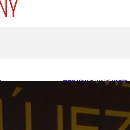
U
PETICE, VÝZVY, HLASOVÁNÍ, SOUTĚŽE
SPOJKA
POLITIKA