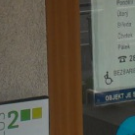
U
PETICE, VÝZVY, HLASOVÁNÍ, SOUTĚŽE
SPOJKA
POLITIKA