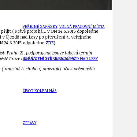
VEŘEJNÉ ZAKÁZKY, VOLNÁ PRACOVNÍ MÍSTA
přijít ( Právě probíhá… v ON 24.6.2015 dopoledne
i v Újezdě nad Lesy po přerušení 4. veřejného
ON 24.6.2015 odpoledne
ZDE
):
části Praha 21, podporujeme pouze takový termín
ZDRAVOTNÍ STŘEDISKO ÚJEZD NAD LESY
stě Praze také účast všech zastupitelů.
(úmyslně či chybou) omezující účast veřejnosti i
ŽIVOT KOLEM NÁS
ZPRÁVY