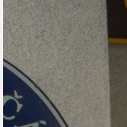
CYKLOVÝLETY
KRUHOVÝ OBJE
DATA A VÝROČÍ
KULTURNÍ MO
DEZINFORMACE
NÁDRAŽÍ PRAH
DOBRÉ ZPRÁVY
NÁZOR