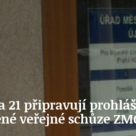
PŘEVZATÉ ZPRÁVY Z ÚŘADU MČ PRAHA 
OLEČNOST
SKAUTSKÁ KLUBOVNA
VODAJE
ŠKOLY A ŠKOLSTVÍ
 21 připravují prohláš
UKEM
SOCIÁLNÍ PROJEKTY A POMOC
né veřejné schůze ZMČ
STAVEBNÍ ZÁKON