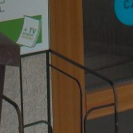
ZD V KOLODĚJÍCH
POZVÁNKY
ZAIKA
PRAHA UDRŽITELNÁ
A - KLÁNOVICE A PARKOVÁNÍ
PRAŽSKÉ STAVEBNÍ PŘEDPISY
PŘELOŽKA I/12 A STAVBA 511
PŘEVZATÉ ZPRÁVY Z ÚŘADU MČ PRAHA 