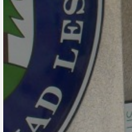
PRAHA UDRŽITELNÁ
OBČANSKÁ SPOLEČNOST
DEZINFORMACE
CYKLOVÝLETY
POZVÁNKY
DALŠÍ
AKTUALITY
JEDNOU VĚTO
BÁSNĚ. FEJETONY. SATIRA
KLÁNOVICKÁ 