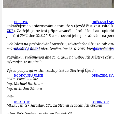
DOPRAVA
OBČANSKÁ SP
Pokračujeme v informování o tom, že v Újezdě část zastupitelů 
ZDE
). Zveřejňujeme text připravovaného Prohlášení zastupitelů
jednání ZMČ dne 22.6.2015 a stanovení jeho pokračování na pon
S ohledem na projednávání rozpočtu, závěrečného účtu za rok 2014 
GRANTY A DOTACE
OBECNÍ ZPRA
pokračování jednání přerušeného dne 22. 6. 2015, který umožnuje ú
Pozvánku, zveřejněnou dne 24. 6. 2015 na webových Městské části 
některých zastupitelů.
Výzvu podporují všichni zastupitelé za Otevřený Újezd :
HODKOVSKÁ ULICE
OBRAZEM, ZV
RNDr. Pavel Roušar
Ing. Michael Hartman
Ing. arch. Jan Záhora
dále:
IDEAL LUX
OSOBNOST
MUDr. Jeníček Jaroslav, CSc. za Stranu svobodných občanů
a Ing. Petr Duchek, za stranu Patrioti ČR