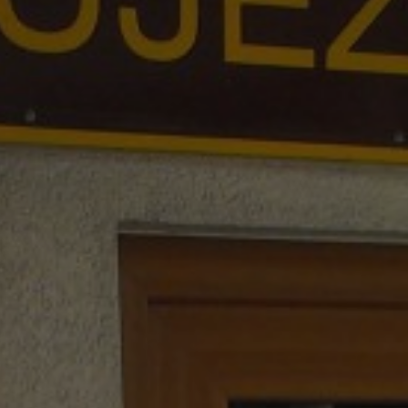
ZD V KOLODĚJÍCH
POZVÁNKY
ZAIKA
PRAHA UDRŽITELNÁ
A - KLÁNOVICE A PARKOVÁNÍ
PRAŽSKÉ STAVEBNÍ PŘEDPISY
PŘELOŽKA I/12 A STAVBA 511