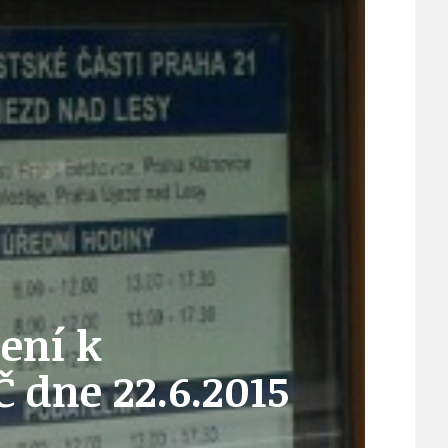
21
ÚZEMNÍ A STRATEGICKÝ PLÁN
VEŘEJNÉ ZAKÁZKY, VOLNÁ PRACOVNÍ MÍSTA
ZDRAVOTNÍ STŘEDISKO ÚJEZD NAD LESY
ení k
ŽIVOT KOLEM NÁS
 dne 22.6.2015
ZPRÁVY