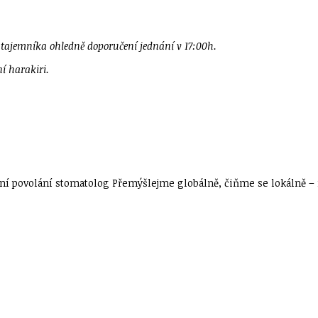
ř tajemníka ohledně doporučení jednání v 17:00h.
í harakiri.
í povolání stomatolog Přemýšlejme globálně, čiňme se lokálně – n