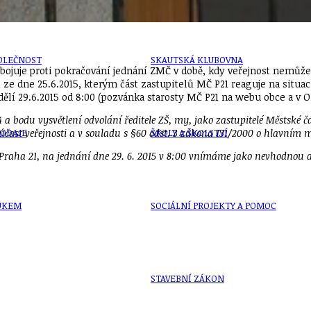
OLEČNOST
SKAUTSKÁ KLUBOVNA
bojuje proti pokračování jednání ZMČ v době, kdy veřejnost nemůže 
 ze dne 25.6.2015, kterým část zastupitelů MČ P21 reaguje na situac
dělí 29.6.2015 od 8:00 (pozvánka starosty MČ P21 na webu obce a v 
a bodu vysvětlení odvolání ředitele ZŠ, my, jako zastupitelé Městské 
VODAJE
ŠKOLY A ŠKOLSTVÍ
čast veřejnosti a v souladu s §60 odst. 3 zákona 131/2000 o hlavním mě
Praha 21, na jednání dne 29. 6. 2015 v 8:00 vnímáme jako nevhodnou a 
UKEM
SOCIÁLNÍ PROJEKTY A POMOC
STAVEBNÍ ZÁKON