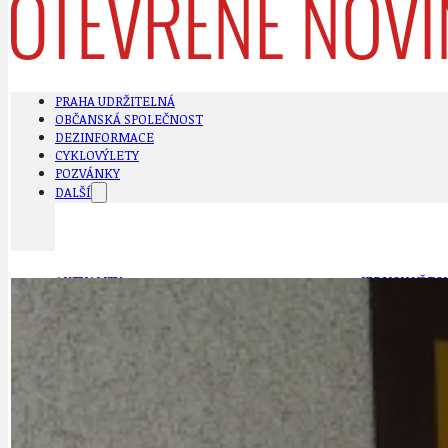
PRAHA UDRŽITELNÁ
OBČANSKÁ SPOLEČNOST
DEZINFORMACE
CYKLOVÝLETY
POZVÁNKY
DALŠÍ
AKTUALITY
JEDNOU VĚTO
BÁSNĚ. FEJETONY. SATIRA
KLÁNOVICKÁ 