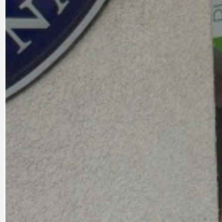
CYKLOVÝLETY
KRUHOVÝ OBJE
DATA A VÝROČÍ
KULTURNÍ MO
DEZINFORMACE
NÁDRAŽÍ PRAH
DOBRÉ ZPRÁVY
NÁZOR
DOPORUČUJEME
NEZAŘAZENÉ