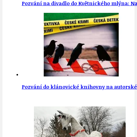
Pozvání na divadlo do Květnického mlýna: Na 
Pozvání do klánovické knihovny na autorské č