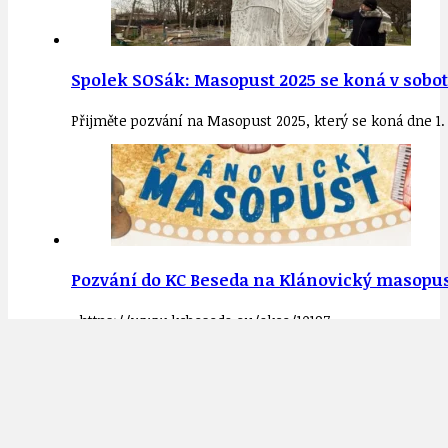
Spolek SOSák: Masopust 2025 se koná v sobotu 
Přijměte pozvání na Masopust 2025, který se koná dne 1.
Pozvání do KC Beseda na Klánovický masopust
https://www.kcbeseda.eu/akce/10197