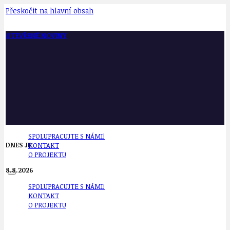
Přeskočit na hlavní obsah
OTEVŘENÉ NOVINY
SPOLUPRACUJTE S NÁMI!
DNES JE
KONTAKT
O PROJEKTU
8.8.2026
SPOLUPRACUJTE S NÁMI!
KONTAKT
O PROJEKTU