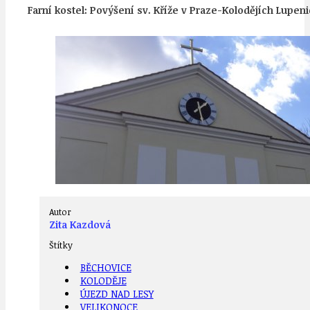
Farní kostel: Povýšení sv. Kříže v Praze-Kolodějích Lupe
Autor
Zita Kazdová
Štítky
BĚCHOVICE
Farní kostel Povýšení sv. Kříže v Kolodějích, foto ON
KOLODĚJE
ÚJEZD NAD LESY
VELIKONOCE