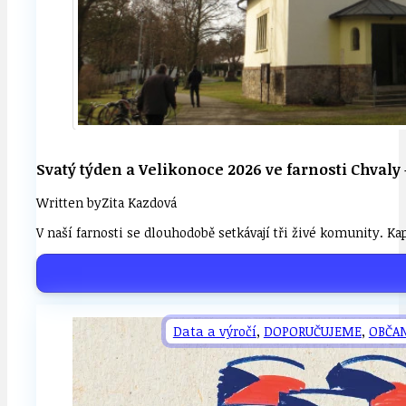
Svatý týden a Velikonoce 2026 ve farnosti Chvaly 
Written by
Zita Kazdová
V naší farnosti se dlouhodobě setkávají tři živé komunity. 
Data a výročí
,
DOPORUČUJEME
,
OBČA