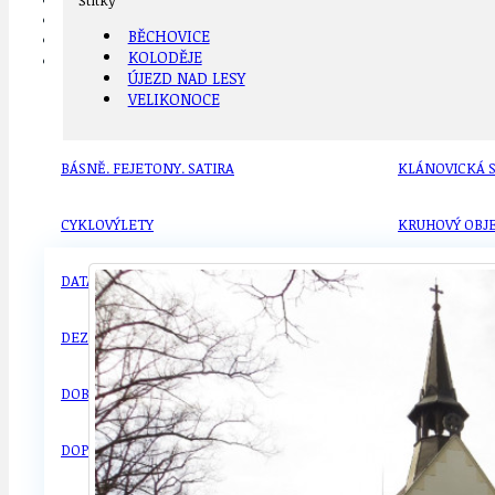
Štítky
CYKLOVÝLETY
BĚCHOVICE
POZVÁNKY
Farní kostel Povýšení sv. Kříže v Kolodějích, foto ON
KOLODĚJE
DALŠÍ
ÚJEZD NAD LESY
VELIKONOCE
AKTUALITY
JEDNOU VĚTO
BÁSNĚ. FEJETONY. SATIRA
KLÁNOVICKÁ 
CYKLOVÝLETY
KRUHOVÝ OBJE
DATA A VÝROČÍ
KULTURNÍ MO
DEZINFORMACE
NÁDRAŽÍ PRAH
DOBRÉ ZPRÁVY
NÁZOR
DOPORUČUJEME
NEZAŘAZENÉ