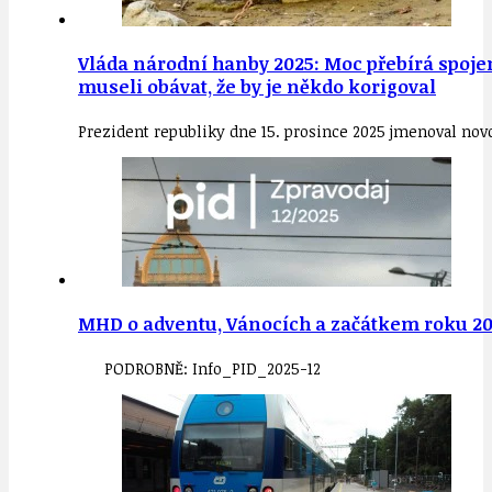
Vláda národní hanby 2025: Moc přebírá spojen
museli obávat, že by je někdo korigoval
Prezident republiky dne 15. prosince 2025 jmenoval no
MHD o adventu, Vánocích a začátkem roku 2
PODROBNĚ: Info_PID_2025-12