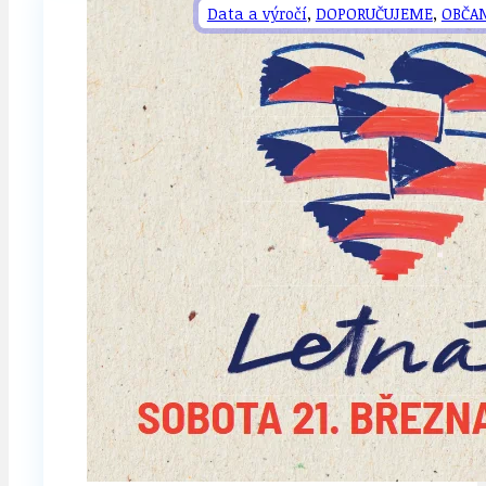
Data a výročí
,
DOPORUČUJEME
,
OBČA