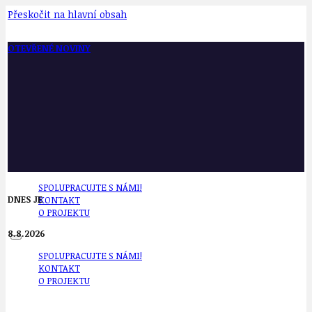
Přeskočit na hlavní obsah
OTEVŘENÉ NOVINY
SPOLUPRACUJTE S NÁMI!
DNES JE
KONTAKT
O PROJEKTU
8.8.2026
SPOLUPRACUJTE S NÁMI!
KONTAKT
O PROJEKTU