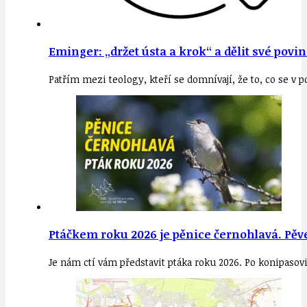
Eminger: „držet ústa a krok“ a dělit své pov
Patřím mezi teology, kteří se domnívají, že to, co se v
Ptáčkem roku 2026 je pěnice černohlavá. Pěve
Je nám ctí vám představit ptáka roku 2026. Po konipas