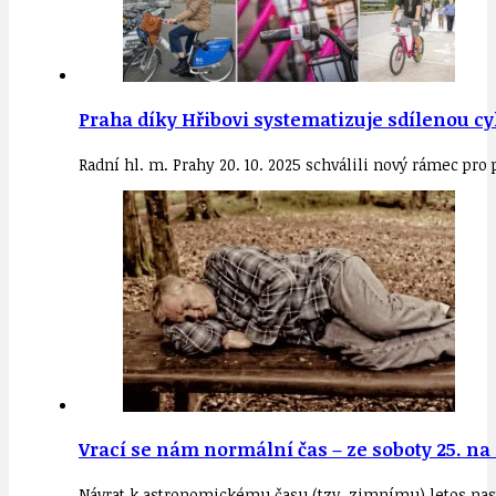
Praha díky Hřibovi systematizuje sdílenou c
Radní hl. m. Prahy 20. 10. 2025 schválili nový rámec pro
Vrací se nám normální čas – ze soboty 25. na 
Návrat k astronomickému času (tzv. zimnímu) letos nasta