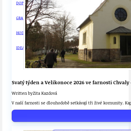
DOPRAVA
OBČANSKÁ SP
GRANTY A DOTACE
OBECNÍ ZPRA
HODKOVSKÁ ULICE
OBRAZEM, ZV
IDEAL LUX
OSOBNOST
Svatý týden a Velikonoce 2026 ve farnosti Chvaly 
Written by
Zita Kazdová
V naší farnosti se dlouhodobě setkávají tři živé komunity. 