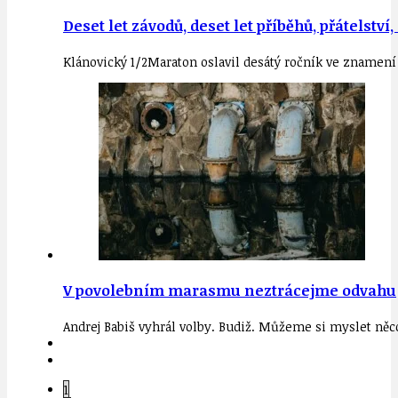
Deset let závodů, deset let příběhů, přátelstv
Klánovický 1/2Maraton oslavil desátý ročník ve znamení
V povolebním marasmu neztrácejme odvahu
Andrej Babiš vyhrál volby. Budiž. Můžeme si myslet něc