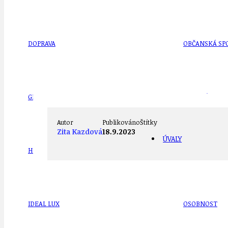
DOPRAVA
OBČANSKÁ SP
GRANTY A DOTACE
OBECNÍ ZPRA
Autor
Publikováno
Štítky
Zita Kazdová
18.9.2023
ÚVALY
HODKOVSKÁ ULICE
OBRAZEM, ZV
IDEAL LUX
OSOBNOST