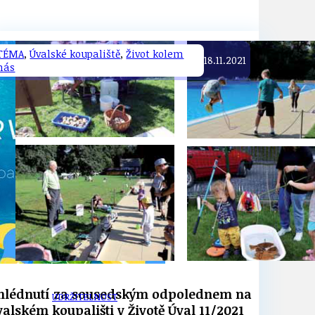
TÉMA
,
Úvalské koupaliště
,
Život kolem
18.11.2021
nás
TÉMA
TÉMATA SPÍCÍ
hlédnutí za sousedským odpolednem na
UDRŽITELNOST
valském koupališti v Životě Úval 11/2021