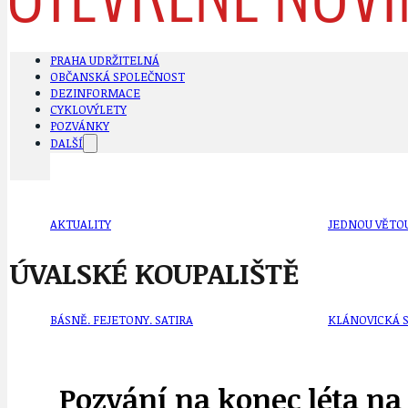
PRAHA UDRŽITELNÁ
OBČANSKÁ SPOLEČNOST
DEZINFORMACE
CYKLOVÝLETY
POZVÁNKY
DALŠÍ
AKTUALITY
JEDNOU VĚTO
ÚVALSKÉ KOUPALIŠTĚ
BÁSNĚ. FEJETONY. SATIRA
KLÁNOVICKÁ 
Pozvání na konec léta na 