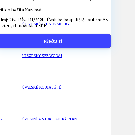
itten by
Zita Kazdová
roj: Život Úval 11/2021 Úvalské koupaliště souhrnně v
ÚJEZDSKÉ JEDNOSMĚRKY
evřených novinách ZDE.
Přečtu si
ÚJEZDSKÝ ZPRAVODAJ
ÚVALSKÉ KOUPALIŠTĚ
21
ÚZEMNÍ A STRATEGICKÝ PLÁN