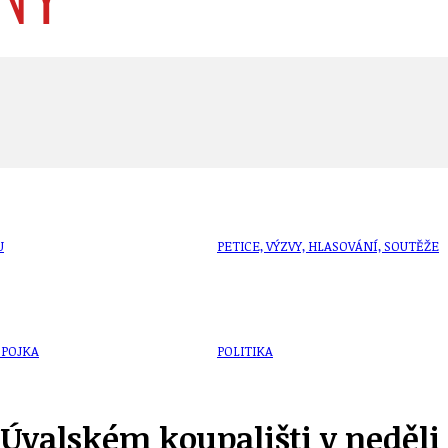
U
PETICE, VÝZVY, HLASOVÁNÍ, SOUTĚŽE
SPOJKA
POLITIKA
Úvalském koupališti v neděli 