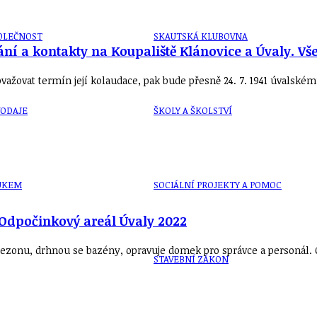
OLEČNOST
SKAUTSKÁ KLUBOVNA
ání a kontakty na Koupaliště Klánovice a Úvaly. Vš
žovat termín její kolaudace, pak bude přesně 24. 7. 1941 úvalském
VODAJE
ŠKOLY A ŠKOLSTVÍ
UKEM
SOCIÁLNÍ PROJEKTY A POMOC
. Odpočinkový areál Úvaly 2022
í sezonu, drhnou se bazény, opravuje domek pro správce a personál.
STAVEBNÍ ZÁKON