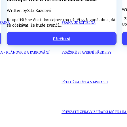
Wr
Written by
Zita Kazdová
Zd
Koupaliště se čistí, kontejner má už tři vyřezaná okna, dá
ZAIKA
PRAHA UDRŽITELNÁ
Ot
se očekávat, že bude zvenčí…
Přečtu si
A - KLÁNOVICE A PARKOVÁNÍ
PRAŽSKÉ STAVEBNÍ PŘEDPISY
PŘELOŽKA I/12 A STAVBA 511
PŘEVZATÉ ZPRÁVY Z ÚŘADU MČ PRAHA 