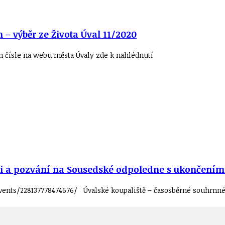
h – výběr ze Života Úval 11/2020
m čísle na webu města Úvaly zde k nahlédnutí
i a pozvání na Sousedské odpoledne s ukončením s
events/228137778474676/ Úvalské koupaliště – časosběrné souhrnn