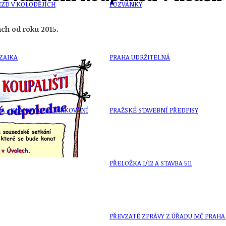
ZD V KOLODĚJÍCH
POZVÁNKY
ch od roku 2015.
ZAIKA
PRAHA UDRŽITELNÁ
A - KLÁNOVICE A PARKOVÁNÍ
PRAŽSKÉ STAVEBNÍ PŘEDPISY
PŘELOŽKA I/12 A STAVBA 511
PŘEVZATÉ ZPRÁVY Z ÚŘADU MČ PRAHA 