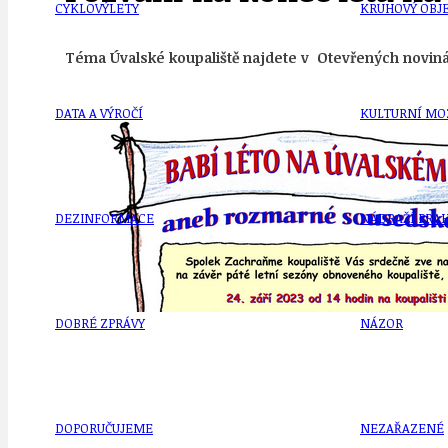
CYKLOVÝLETY
KRUHOVÝ OBJE
Téma Úvalské koupaliště najdete v Otevřených noviná
DATA A VÝROČÍ
KULTURNÍ MO
DEZINFORMACE
NÁDRAŽÍ PRAH
DOBRÉ ZPRÁVY
NÁZOR
DOPORUČUJEME
NEZAŘAZENÉ