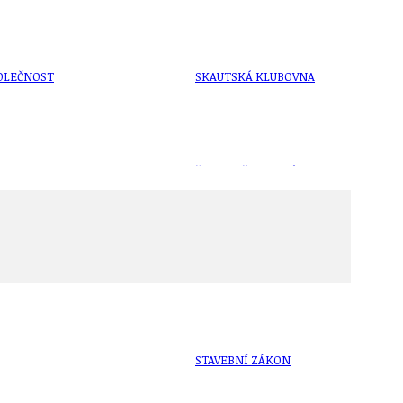
OLEČNOST
SKAUTSKÁ KLUBOVNA
VODAJE
ŠKOLY A ŠKOLSTVÍ
UKEM
SOCIÁLNÍ PROJEKTY A POMOC
STAVEBNÍ ZÁKON