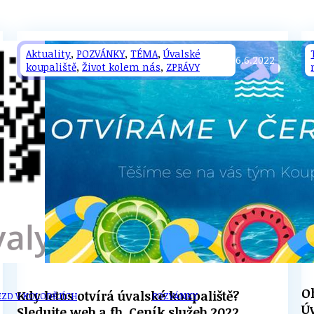
Aktuality
,
POZVÁNKY
,
TÉMA
,
Úvalské
6.6.2022
koupaliště
,
Život kolem nás
,
ZPRÁVY
U
PETICE, VÝZVY, HLASOVÁNÍ, SOUTĚŽE
SPOJKA
POLITIKA
O
Kdy letos otvírá úvalské koupaliště?
ZD V KOLODĚJÍCH
POZVÁNKY
Ú
Sledujte web a fb. Ceník služeb 2022