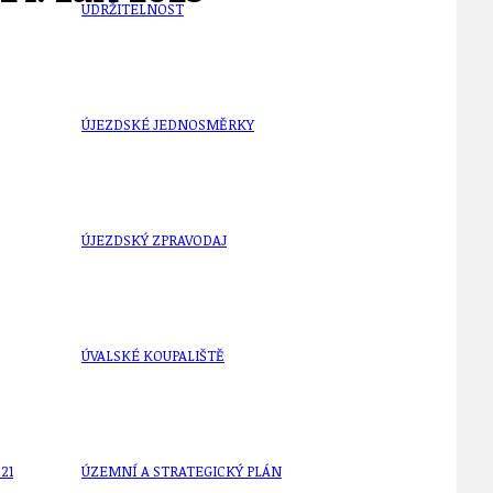
UDRŽITELNOST
ÚJEZDSKÉ JEDNOSMĚRKY
ÚJEZDSKÝ ZPRAVODAJ
ÚVALSKÉ KOUPALIŠTĚ
21
ÚZEMNÍ A STRATEGICKÝ PLÁN