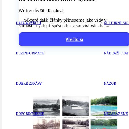
Written by
Zita Kazdová
Některé další články přineseme jako vždy v
DATA A VÝROČÍ
KULTURNÍ MO
samostatných příspěvcích a v souvislostech. …
Přečtu si
DEZINFORMACE
NÁDRAŽÍ PRAH
DOBRÉ ZPRÁVY
NÁZOR
DOPORUČUJEME
NEZAŘAZENÉ