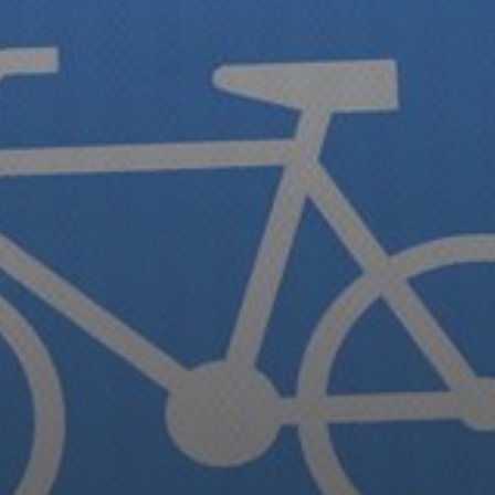
PŘEVZATÉ ZPRÁVY Z ÚŘADU MČ PRAHA 
OLEČNOST
SKAUTSKÁ KLUBOVNA
VODAJE
ŠKOLY A ŠKOLSTVÍ
UKEM
SOCIÁLNÍ PROJEKTY A POMOC