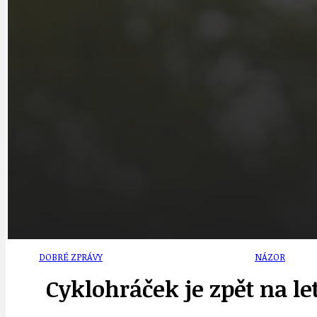
CYKLOVÝLETY
KRUHOVÝ OBJE
DATA A VÝROČÍ
KULTURNÍ MO
DEZINFORMACE
NÁDRAŽÍ PRAH
DOBRÉ ZPRÁVY
NÁZOR
Cyklohráček je zpět na le