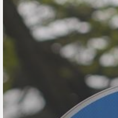
CYKLOVÝLETY
KRUHOVÝ OBJE
DATA A VÝROČÍ
KULTURNÍ MO
DEZINFORMACE
NÁDRAŽÍ PRAH
DOBRÉ ZPRÁVY
NÁZOR