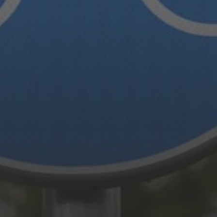
STAVEBNÍ ZÁKON
U
PETICE, VÝZVY, HLASOVÁNÍ, SOUTĚŽE
SPOJKA
POLITIKA