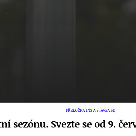
ZD V KOLODĚJÍCH
POZVÁNKY
ZAIKA
PRAHA UDRŽITELNÁ
A - KLÁNOVICE A PARKOVÁNÍ
PRAŽSKÉ STAVEBNÍ PŘEDPISY
PŘELOŽKA I/12 A STAVBA 511
tní sezónu. Svezte se od 9. če