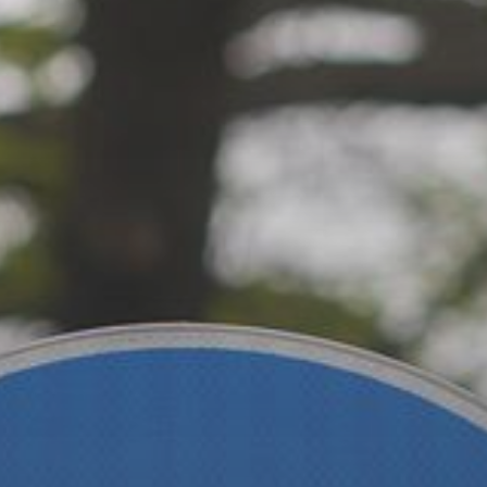
ZD V KOLODĚJÍCH
POZVÁNKY
ZAIKA
PRAHA UDRŽITELNÁ
A - KLÁNOVICE A PARKOVÁNÍ
PRAŽSKÉ STAVEBNÍ PŘEDPISY
PŘELOŽKA I/12 A STAVBA 511