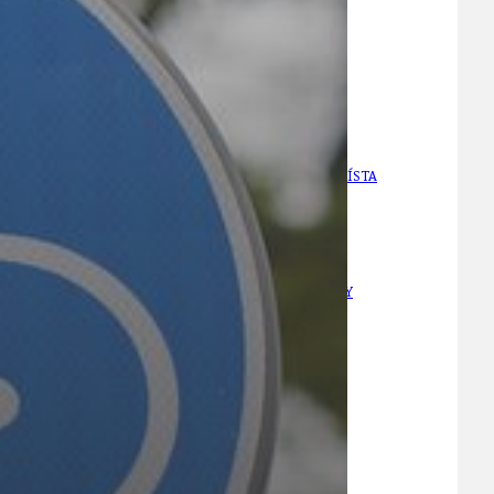
21
ÚZEMNÍ A STRATEGICKÝ PLÁN
VEŘEJNÉ ZAKÁZKY, VOLNÁ PRACOVNÍ MÍSTA
ZDRAVOTNÍ STŘEDISKO ÚJEZD NAD LESY
ŽIVOT KOLEM NÁS