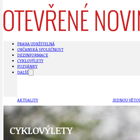
PRAHA UDRŽITELNÁ
OBČANSKÁ SPOLEČNOST
DEZINFORMACE
CYKLOVÝLETY
POZVÁNKY
DALŠÍ
AKTUALITY
JEDNOU VĚTO
CYKLOVÝLETY
BÁSNĚ. FEJETONY. SATIRA
KLÁNOVICKÁ 