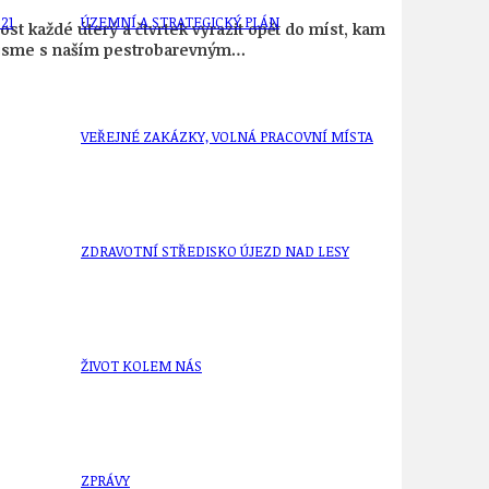
21
ÚZEMNÍ A STRATEGICKÝ PLÁN
st každé úterý a čtvrtek vyrazit opět do míst, kam
am jsme s naším pestrobarevným…
VEŘEJNÉ ZAKÁZKY, VOLNÁ PRACOVNÍ MÍSTA
ZDRAVOTNÍ STŘEDISKO ÚJEZD NAD LESY
ŽIVOT KOLEM NÁS
ZPRÁVY