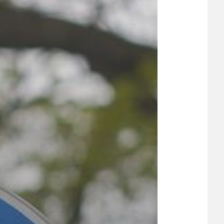
UDRŽITELNOST
ÚJEZDSKÉ JEDNOSMĚRKY
ÚJEZDSKÝ ZPRAVODAJ
ÚVALSKÉ KOUPALIŠTĚ