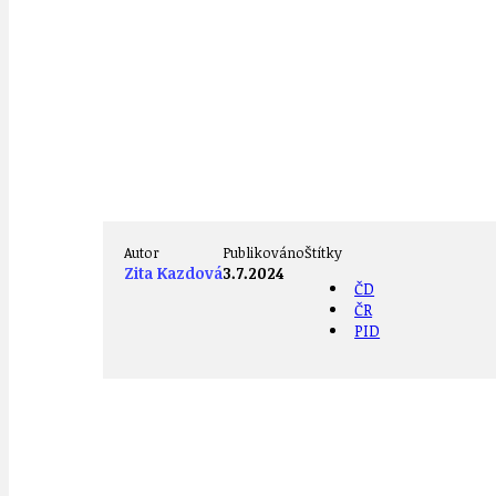
Autor
Publikováno
Štítky
Zita Kazdová
3.7.2024
ČD
ČR
PID