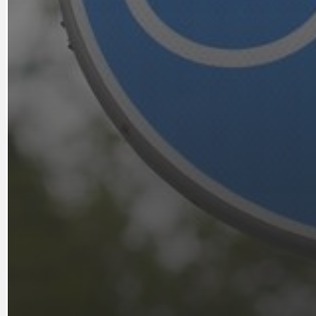
IDEAL LUX
OSOBNOST
PRAHA UDRŽITELNÁ
OBČANSKÁ SPOLEČNOST
DEZINFORMACE
CYKLOVÝLETY
POZVÁNKY
DALŠÍ
AKTUALITY
JEDNOU VĚTO
BÁSNĚ. FEJETONY. SATIRA
KLÁNOVICKÁ 