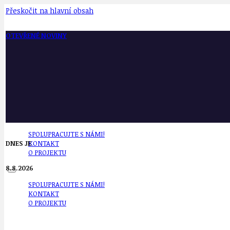
Přeskočit na hlavní obsah
OTEVŘENÉ NOVINY
SPOLUPRACUJTE S NÁMI!
DNES JE
KONTAKT
O PROJEKTU
8.8.2026
SPOLUPRACUJTE S NÁMI!
KONTAKT
O PROJEKTU