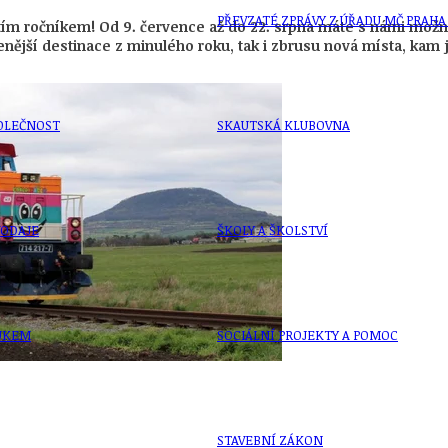
PŘEVZATÉ ZPRÁVY Z ÚŘADU MČ PRAHA 
etím ročníkem! Od 9. července až do 22. srpna máte s námi možno
benější destinace z minulého roku, tak i zbrusu nová místa, k
OLEČNOST
SKAUTSKÁ KLUBOVNA
VODAJE
ŠKOLY A ŠKOLSTVÍ
UKEM
SOCIÁLNÍ PROJEKTY A POMOC
STAVEBNÍ ZÁKON