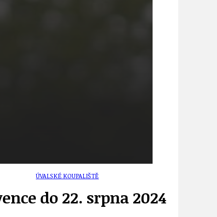
UDRŽITELNOST
ÚJEZDSKÉ JEDNOSMĚRKY
ÚJEZDSKÝ ZPRAVODAJ
ÚVALSKÉ KOUPALIŠTĚ
rvence do 22. srpna 2024