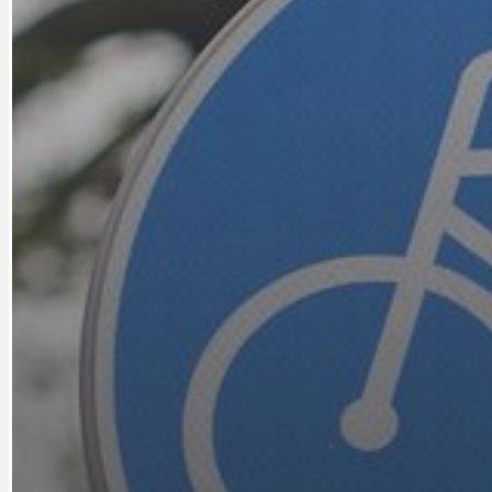
DOPORUČUJEME
NEZAŘAZENÉ
DOPRAVA
OBČANSKÁ SP
GRANTY A DOTACE
OBECNÍ ZPRA
HODKOVSKÁ ULICE
OBRAZEM, ZV