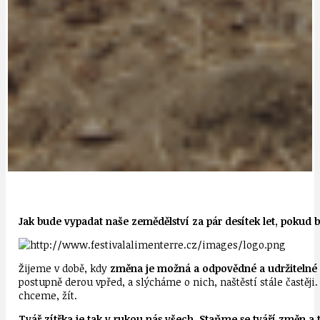
Jak bude vypadat naše zemědělství za pár desítek let, poku
Žijeme v době, kdy
změna je možná a odpovědné a udržitelné al
postupně derou vpřed, a slýcháme o nich, naštěstí stále častěj
chceme, žít.
Tvář zítřka je tak v rukou nás všech. Staňme se tváří změn 