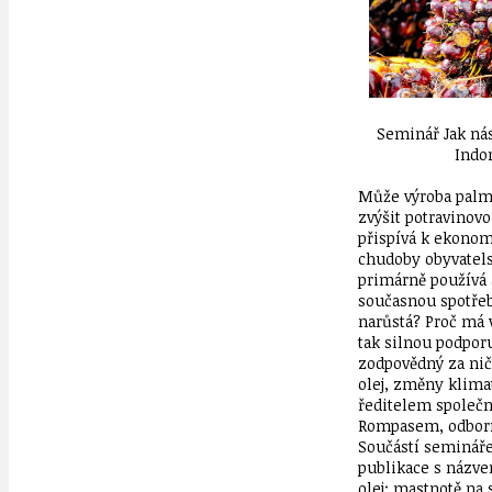
Seminář Jak nás
Indo
Může výroba palm
zvýšit potravinov
přispívá k ekonom
chudoby obyvatel
primárně používá a
současnou spotřeb
narůstá? Proč má 
tak silnou podpor
zodpovědný za nič
olej, změny klimat
ředitelem společn
Rompasem, odborn
Součástí semináře
publikace s názv
olej: mastnotě na 