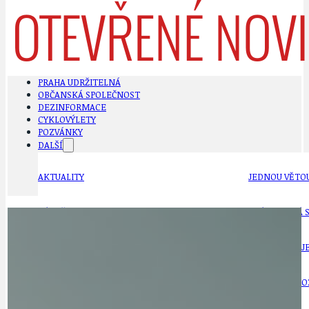
PRAHA UDRŽITELNÁ
OBČANSKÁ SPOLEČNOST
DEZINFORMACE
CYKLOVÝLETY
POZVÁNKY
DALŠÍ
AKTUALITY
JEDNOU VĚTO
BÁSNĚ. FEJETONY. SATIRA
KLÁNOVICKÁ 
CYKLOVÝLETY
KRUHOVÝ OBJE
DATA A VÝROČÍ
KULTURNÍ MO