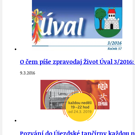
O čem píše zpravodaj Život Úval 3/2016: 
9.3.2016
Pozvání do Újezdské tančírny každou ned