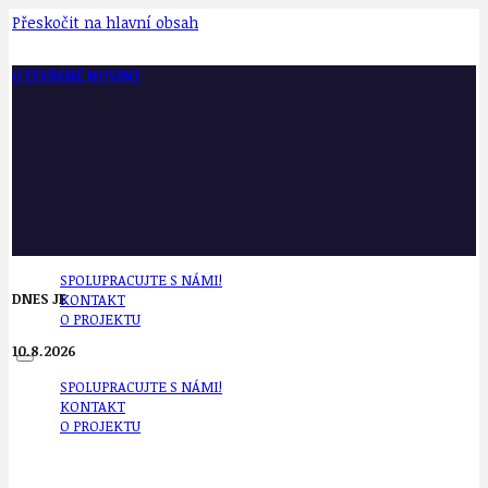
Přeskočit na hlavní obsah
OTEVŘENÉ NOVINY
SPOLUPRACUJTE S NÁMI!
DNES JE
KONTAKT
O PROJEKTU
10.8.2026
SPOLUPRACUJTE S NÁMI!
KONTAKT
O PROJEKTU