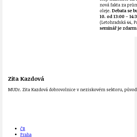
nová fakta za pr
oleje.
Debata se b
10. od 13:00 – 14:
(Letohradská 44, P
seminář je zdarm
Zita Kazdová
MUDr. Zita Kazdová dobrovolnice v neziskovém sektoru, původn
ČR
Praha