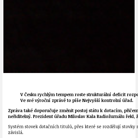
V Česku rychlým tempem roste strukturální deficit rozpo
Ve své výroční zprávě to píše Nejvyšší kontrolní úřad.
Zpráva také doporučuje změnit postoj státu k dotacím, přičemž
neřiditelný. Prezident úřadu Miloslav Kala Radiožurnálu řekl
Systém stovek dotačních titulů, přes které se rozdělují stovky
závislá.