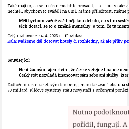
Také mají to, co se u nás nepodařilo prosadit, a to jsou ty takz
nechtěl, abychom to sváděli na Unii. Máme příležitost, máme p
Měli bychom vážně začít nějakou debatu, co s tím systé
těch dotací. Je to o změně mentality, o tom, že tu men
Celý rozhovor ze 4. 4. 2023 na iRozhlas:
Kala: Můžeme dál dotovat hotely či rozhledny, až ale příliv p
Související:
Není žádným tajemstvím, že české veřejné finance neom
Český stát nezvládá financovat sám sebe ani služby, kte
Zadlužení roste raketovým tempem, jenom takzvaná obsluha stát
70 miliard. Klíčové systémy státu nevystačí s určenými penězi 