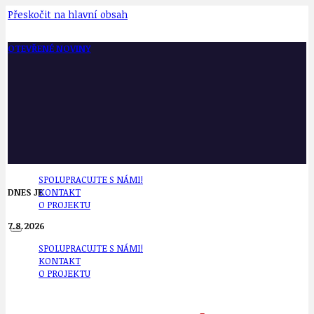
Přeskočit na hlavní obsah
OTEVŘENÉ NOVINY
SPOLUPRACUJTE S NÁMI!
DNES JE
KONTAKT
O PROJEKTU
7.8.2026
SPOLUPRACUJTE S NÁMI!
KONTAKT
O PROJEKTU