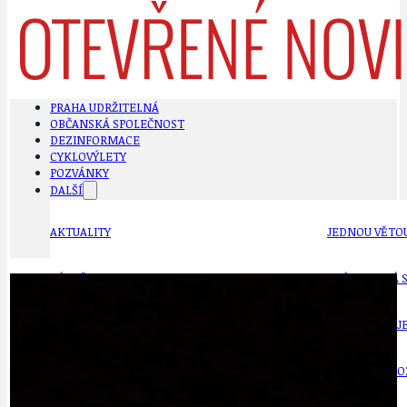
PRAHA UDRŽITELNÁ
OBČANSKÁ SPOLEČNOST
DEZINFORMACE
CYKLOVÝLETY
POZVÁNKY
DALŠÍ
AKTUALITY
JEDNOU VĚTO
BÁSNĚ. FEJETONY. SATIRA
KLÁNOVICKÁ 
CYKLOVÝLETY
KRUHOVÝ OBJE
DATA A VÝROČÍ
KULTURNÍ MO