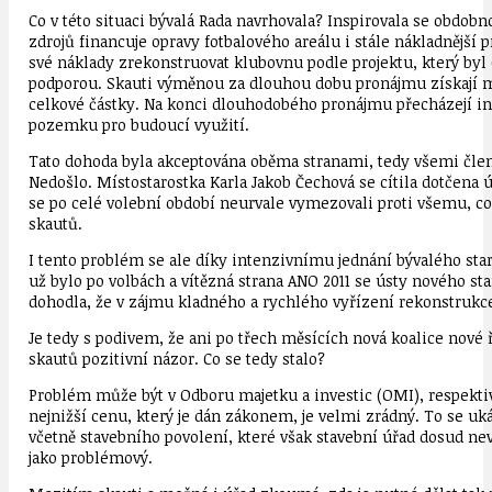
Co v této situaci bývalá Rada navrhovala? Inspirovala se obdo
zdrojů financuje opravy fotbalového areálu i stále nákladnější
své náklady zrekonstruovat klubovnu podle projektu, který byl
podporou. Skauti výměnou za dlouhou dobu pronájmu získají mo
celkové částky. Na konci dlouhodobého pronájmu přecházejí in
pozemku pro budoucí využití.
Tato dohoda byla akceptována oběma stranami, tedy všemi členy
Nedošlo. Místostarostka Karla Jakob Čechová se cítila dotčena 
se po celé volební období neurvale vymezovali proti všemu, co 
skautů.
I tento problém se ale díky intenzivnímu jednání bývalého sta
už bylo po volbách a vítězná strana ANO 2011 se ústy nového sta
dohodla, že v zájmu kladného a rychlého vyřízení rekonstrukce
Je tedy s podivem, že ani po třech měsících nová koalice nové 
skautů pozitivní názor. Co se tedy stalo?
Problém může být v Odboru majetku a investic (OMI), respektiv
nejnižší cenu, který je dán zákonem, je velmi zrádný. To se uká
včetně stavebního povolení, které však stavební úřad dosud nev
jako problémový.