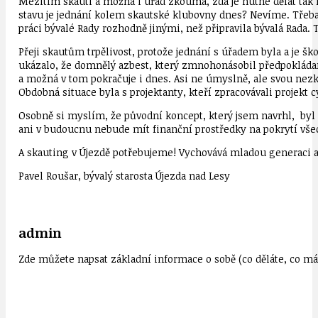
Mezitím skauti a možná i úřad zkoumá, zda je nutné dělat tak n
stavu je jednání kolem skautské klubovny dnes? Nevíme. Třeb
práci bývalé Rady rozhodně jinými, než připravila bývalá Rada. T
Přeji skautům trpělivost, protože jednání s úřadem byla a je š
ukázalo, že domnělý azbest, který zmnohonásobil předpokládan
a možná v tom pokračuje i dnes. Asi ne úmyslně, ale svou nez
Obdobná situace byla s projektanty, kteří zpracovávali projekt 
Osobně si myslím, že původní koncept, který jsem navrhl, byl 
ani v budoucnu nebude mít finanční prostředky na pokrytí vše
A skauting v Újezdě potřebujeme! Vychovává mladou generaci a
Pavel Roušar, bývalý starosta Újezda nad Lesy
admin
Zde můžete napsat základní informace o sobě (co děláte, co mát