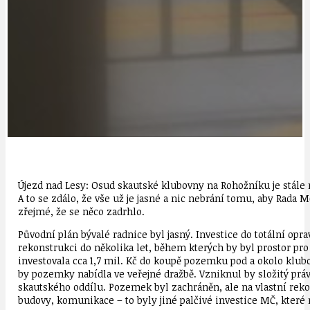
Újezd nad Lesy: Osud skautské klubovny na Rohožníku je stále n
A to se zdálo, že vše už je jasné a nic nebrání tomu, aby Rada 
zřejmé, že se něco zadrhlo.
Původní plán bývalé radnice byl jasný. Investice do totální opr
rekonstrukci do několika let, během kterých by byl prostor pr
investovala cca 1,7 mil. Kč do koupě pozemku pod a okolo klubo
by pozemky nabídla ve veřejné dražbě. Vzniknul by složitý právn
skautského oddílu. Pozemek byl zachráněn, ale na vlastní reko
budovy, komunikace – to byly jiné palčivé investice MČ, které 