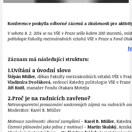
Konference poskytla odborné zázemí a zkušenosti pro aktivity,
V sobotu 8. 2. 2014 se na VŠE v Praze sešlo kolem 200 starostů, mís
politologie Fakulty mezinárodních vztahů VŠE v Praze a Fond Ota
h
Záznam má následující strukturu:
1.Uvítání a úvodní slovo
Štěpán Müller
, děkan Fakulty mezinárodních vztahů VŠE v Praz
Vladimíra Dvořáková
, vedoucí Katedry politologie VŠE v Praze
Jiří Knitl
,
manažer Fondu Otakara Motejla
2.Proč je na radnicích zavřeno?
Netransparentní prosazování soukromých zájmů na radnicích aneb
Moderátor:
Karel B. Müller
Motivace zavřenosti: obecné zamyšlení
–
Karel B. Müller
, Katedra
Územní plánování jako jedna z motivací
–
Martin Skalský
, Arnika