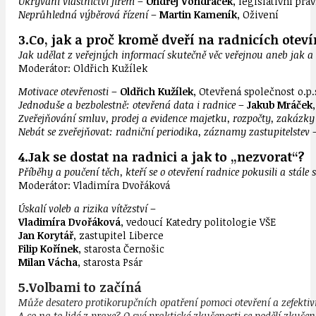
Ukrývání vlastnictví firem
–
Ondřej Vondráček
, legislativní pr
Neprůhledná výběrová řízení
–
Martin Kameník
, Oživení
3.Co, jak a proč kromě dveří na radnicích oteví
Jak udělat z veřejných informací skutečně věc veřejnou aneb jak a c
Moderátor:
Oldřich Kužílek
Motivace otevřenosti
–
Oldřich Kužílek
, Otevřená společnost o.p.
Jednoduše a bezbolestně: otevřená data i radnice
–
Jakub Mráček
Zveřejňování smluv, prodej a evidence majetku, rozpočty, zakázky
Nebát se zveřejňovat: radniční periodika, záznamy zastupitelstev
4.Jak se dostat na radnici a jak to „nezvorat“?
Příběhy a poučení těch, kteří se o otevření radnice pokusili a stále 
Moderátor:
Vladimíra Dvořáková
Úskalí voleb a rizika vítězství
–
Vladimíra Dvořáková
, vedoucí Katedry politologie VŠE
Jan Korytář
, zastupitel Liberce
Filip Kořínek
, starosta Černošic
Milan Vácha
, starosta Psár
5.Volbami to začíná
Může desatero protikorupčních opatření pomoci otevření a zefekti
A co na to lidé z praxe? O své praktické zkušenosti se podělí zkušení