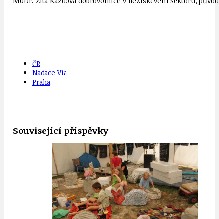
MUDr. Zita Kazdová dobrovolnice v neziskovém sektoru, původn
ČR
Nadace Via
Praha
Související příspěvky