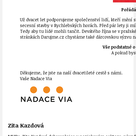
Pořádá 
Už dvacet let podporujeme společenství lidí, kteří mění
secesní stavby v Rychlebských horách. Před pár lety ji 
Tedy aby tu lidé mohli tančit. Devátého října se v pražs
stránkách Darujme.cz chystáme také dárcovskou výzvu n
Vše podstatné o 
A pokud byst
Děkujeme, že jste na naší dvacetileté cestě s námi.
Vaše Nadace Via
Zita Kazdová