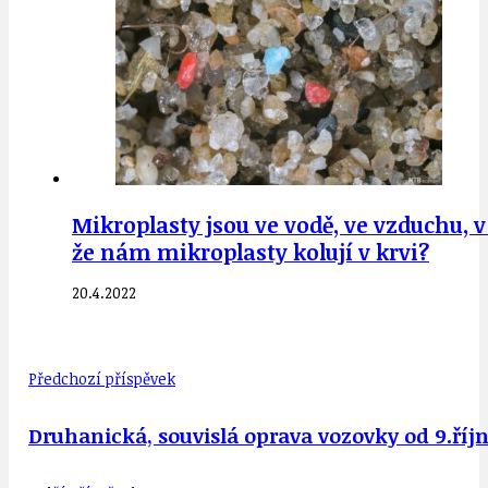
Mikroplasty jsou ve vodě, ve vzduchu, v
že nám mikroplasty kolují v krvi?
20.4.2022
Předchozí příspěvek
Druhanická, souvislá oprava vozovky od 9.říjn