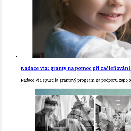
Nadace Via: granty na pomoc při začleňován
Nadace Via spustila grantový program na podporu zapojo