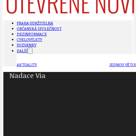
PRAHA UDRŽITELNÁ
OBČANSKÁ SPOLEČNOST
DEZINFORMACE
CYKLOVÝLETY
POZVÁNKY
DALŠÍ
AKTUALITY
JEDNOU VĚTO
Nadace Via
BÁSNĚ. FEJETONY. SATIRA
KLÁNOVICKÁ 
CYKLOVÝLETY
KRUHOVÝ OBJE
DATA A VÝROČÍ
KULTURNÍ MO
DEZINFORMACE
NÁDRAŽÍ PRAH