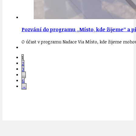
Pozvání do programu „Místo, kde žijeme“ a pří
O účast v programu Nadace Via Místo, kde žijeme mohou 
1
2
3
…
6
→