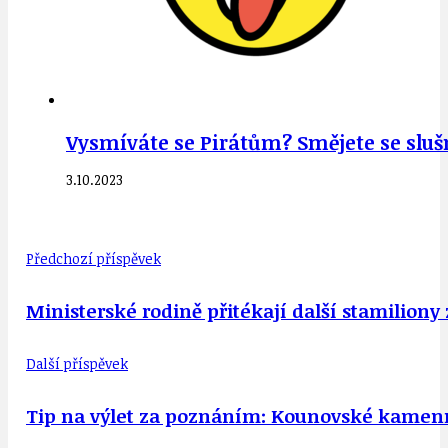
Vysmíváte se Pirátům? Smějete se slušno
3.10.2023
Předchozí příspěvek
Ministerské rodině přitékají další stamilion
Další příspěvek
Tip na výlet za poznáním: Kounovské kame