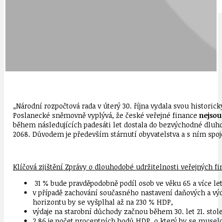
IDEAL LUX
OSOBNOST
„Národní rozpočtová rada v úterý 30. října vydala svou historic
Poslanecké sněmovně vyplývá, že české veřejné finance
nejsou
během následujících padesáti let dostala do bezvýchodné dluhov
2068. Důvodem je především stárnutí obyvatelstva a s ním spo
Klíčová zjištění Zprávy o dlouhodobé udržitelnosti veřejných fi
31 % bude pravděpodobně podíl osob ve věku 65 a více let 
v případě zachování současného nastavení daňových a výdaj
horizontu by se vyšplhal až na 230 % HDP,
výdaje na starobní důchody začnou během 30. let 21. stol
2,86 je počet procentních bodů HDP, o který by se muselo