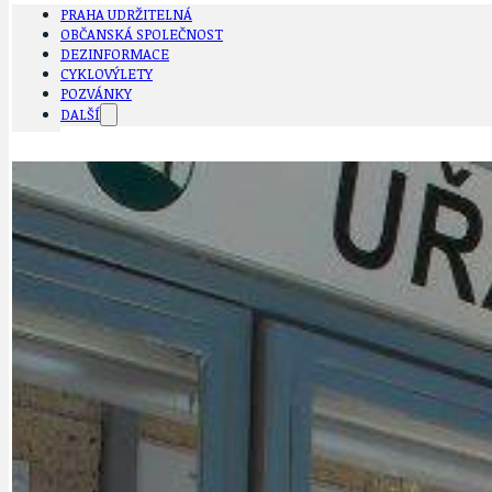
PRAHA UDRŽITELNÁ
OBČANSKÁ SPOLEČNOST
DEZINFORMACE
CYKLOVÝLETY
POZVÁNKY
DALŠÍ
AKTUALITY
JEDNOU VĚTO
BÁSNĚ. FEJETONY. SATIRA
KLÁNOVICKÁ 
CYKLOVÝLETY
KRUHOVÝ OBJE