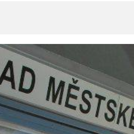
U
PETICE, VÝZVY, HLASOVÁNÍ, SOUTĚŽE
SPOJKA
POLITIKA
ZD V KOLODĚJÍCH
POZVÁNKY