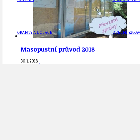
GRANTY A DOTACE
OBECNÍ ZPRA
Masopustní průvod 2018
30.1.2018
HODKOVSKÁ ULICE
OBRAZEM, ZV
IDEAL LUX
OSOBNOST