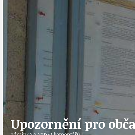
DATA A VÝROČÍ
KULTURNÍ MO
DEZINFORMACE
NÁDRAŽÍ PRAH
DOBRÉ ZPRÁVY
NÁZOR
DOPORUČUJEME
NEZAŘAZENÉ
Upozornění pro obč
admin
·
12.3.2018
·
0 komentářů