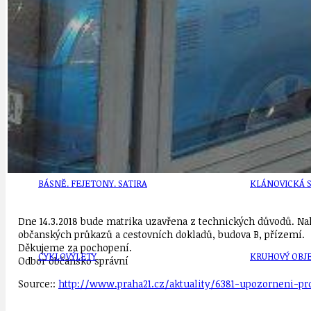
DEZINFORMACE
CYKLOVÝLETY
POZVÁNKY
DALŠÍ
AKTUALITY
JEDNOU VĚTO
BÁSNĚ. FEJETONY. SATIRA
KLÁNOVICKÁ 
Dne 14.3.2018 bude matrika uzavřena z technických důvodů. Nalé
občanských průkazů a cestovních dokladů, budova B, přízemí.
Děkujeme za pochopení.
CYKLOVÝLETY
KRUHOVÝ OBJE
Odbor občansko správní
Source::
http://www.praha21.cz/aktuality/6381-upozorneni-pr