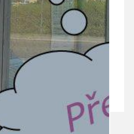
VEŘEJNÉ ZAKÁZKY, VOLNÁ PRACOVNÍ MÍSTA
ZDRAVOTNÍ STŘEDISKO ÚJEZD NAD LESY
ŽIVOT KOLEM NÁS
ZPRÁVY