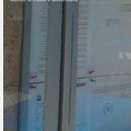
DOPRAVA
OBČANSKÁ SP
GRANTY A DOTACE
OBECNÍ ZPRA
HODKOVSKÁ ULICE
OBRAZEM, ZV
IDEAL LUX
OSOBNOST
PRAHA UDRŽITELNÁ
OBČANSKÁ SPOLEČNOST