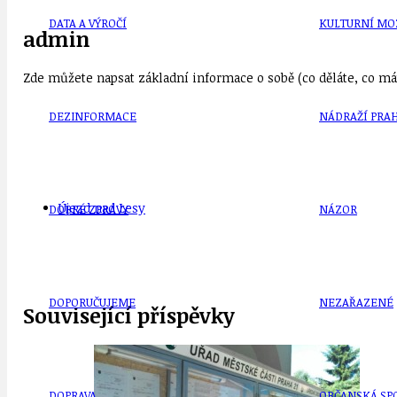
DATA A VÝROČÍ
KULTURNÍ MO
admin
Zde můžete napsat základní informace o sobě (co děláte, co mát
DEZINFORMACE
NÁDRAŽÍ PRAH
Újezd nad Lesy
DOBRÉ ZPRÁVY
NÁZOR
DOPORUČUJEME
NEZAŘAZENÉ
Související příspěvky
DOPRAVA
OBČANSKÁ SP