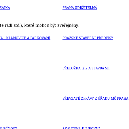
ZAIKA
PRAHA UDRŽITELNÁ
e rádi atd.), které mohou být zveřejněny.
A - KLÁNOVICE A PARKOVÁNÍ
PRAŽSKÉ STAVEBNÍ PŘEDPISY
PŘELOŽKA I/12 A STAVBA 511
PŘEVZATÉ ZPRÁVY Z ÚŘADU MČ PRAHA 
OLEČNOST
SKAUTSKÁ KLUBOVNA