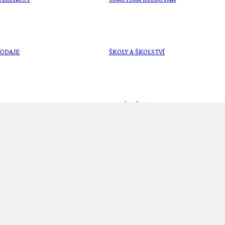
VODAJE
ŠKOLY A ŠKOLSTVÍ
UKEM
SOCIÁLNÍ PROJEKTY A POMOC
STAVEBNÍ ZÁKON