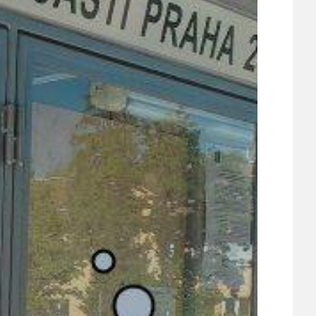
ÚJEZDSKÉ JEDNOSMĚRKY
ÚJEZDSKÝ ZPRAVODAJ
ÚVALSKÉ KOUPALIŠTĚ
21
ÚZEMNÍ A STRATEGICKÝ PLÁN