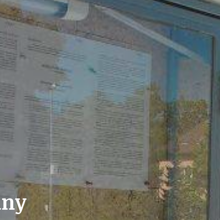
ZAIKA
PRAHA UDRŽITELNÁ
A - KLÁNOVICE A PARKOVÁNÍ
PRAŽSKÉ STAVEBNÍ PŘEDPISY
PŘELOŽKA I/12 A STAVBA 511
PŘEVZATÉ ZPRÁVY Z ÚŘADU MČ PRAHA 
any