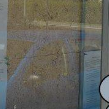
OLEČNOST
SKAUTSKÁ KLUBOVNA
VODAJE
ŠKOLY A ŠKOLSTVÍ
UKEM
SOCIÁLNÍ PROJEKTY A POMOC
STAVEBNÍ ZÁKON