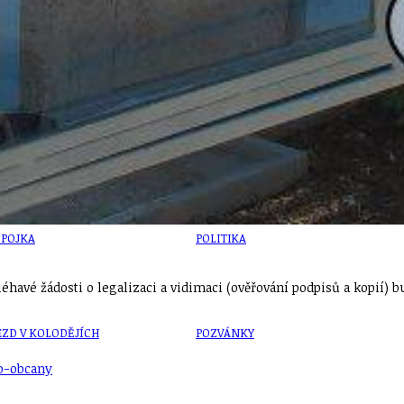
U
PETICE, VÝZVY, HLASOVÁNÍ, SOUTĚŽE
SPOJKA
POLITIKA
havé žádosti o legalizaci a vidimaci (ověřování podpisů a kopií) b
ZD V KOLODĚJÍCH
POZVÁNKY
o-obcany