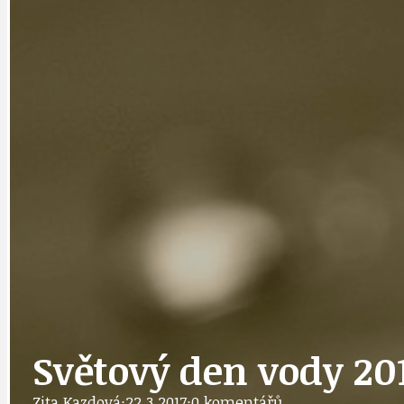
DATA A VÝROČÍ
KULTURNÍ MO
DEZINFORMACE
NÁDRAŽÍ PRAH
DOBRÉ ZPRÁVY
NÁZOR
DOPORUČUJEME
NEZAŘAZENÉ
Světový den vody 20
Zita Kazdová
·
22.3.2017
·
0 komentářů