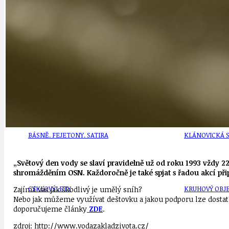
DEZINFORMACE
CYKLOVÝLETY
POZVÁNKY
DALŠÍ
AKTUALITY
JEDNOU VĚTO
BÁSNĚ. FEJETONY. SATIRA
KLÁNOVICKÁ 
„Světový den vody se slaví pravidelně už od roku 1993 vždy 2
shromážděním OSN. Každoročně je také spjat s řadou akcí při
CYKLOVÝLETY
KRUHOVÝ OBJE
Zajímá vás jak škodlivý je umělý sníh?
Nebo jak můžeme využívat deštovku a jakou podporu lze dostat
doporučujeme články
ZDE
.
zdroj: http://www.vodazakladzivota.cz/