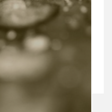
VEŘEJNÉ ZAKÁZKY, VOLNÁ PRACOVNÍ MÍSTA
ZDRAVOTNÍ STŘEDISKO ÚJEZD NAD LESY
ŽIVOT KOLEM NÁS
ZPRÁVY