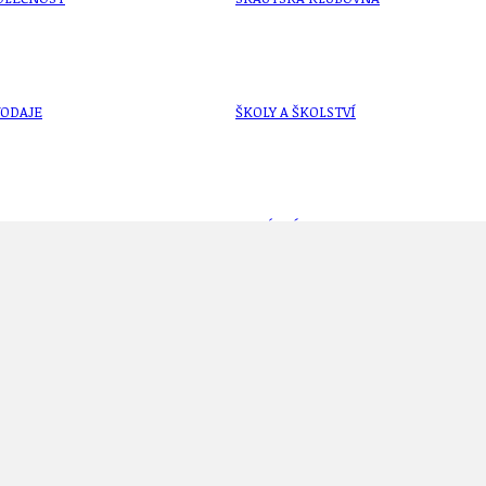
VODAJE
ŠKOLY A ŠKOLSTVÍ
UKEM
SOCIÁLNÍ PROJEKTY A POMOC
STAVEBNÍ ZÁKON
vkami