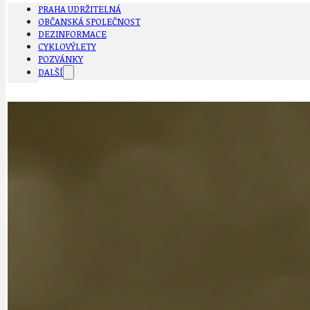
PRAHA UDRŽITELNÁ
OBČANSKÁ SPOLEČNOST
DEZINFORMACE
CYKLOVÝLETY
POZVÁNKY
DALŠÍ
AKTUALITY
JEDNOU VĚTO
BÁSNĚ. FEJETONY. SATIRA
KLÁNOVICKÁ 
CYKLOVÝLETY
KRUHOVÝ OBJE