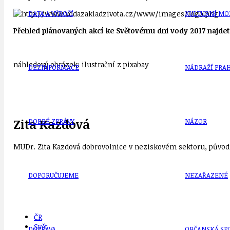
DATA A VÝROČÍ
KULTURNÍ MO
Přehled plánovaných akcí ke Světovému dni vody 2017 najde
náhledový obrázek: ilustrační z pixabay
DEZINFORMACE
NÁDRAŽÍ PRAH
Zita Kazdová
DOBRÉ ZPRÁVY
NÁZOR
MUDr. Zita Kazdová dobrovolnice v neziskovém sektoru, původn
DOPORUČUJEME
NEZAŘAZENÉ
ČR
Svět
DOPRAVA
OBČANSKÁ SP