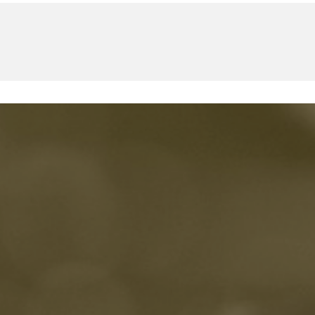
U
PETICE, VÝZVY, HLASOVÁNÍ, SOUTĚŽE
SPOJKA
POLITIKA
ZD V KOLODĚJÍCH
POZVÁNKY