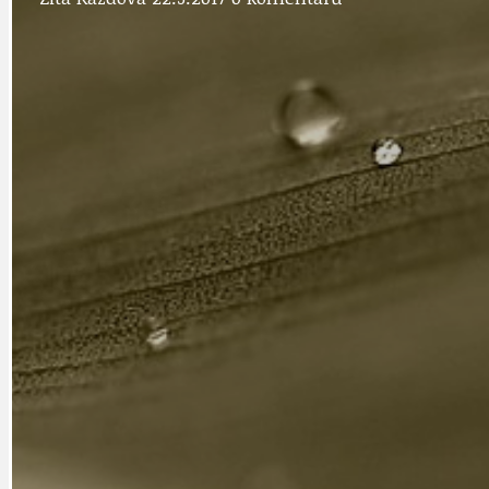
DOPRAVA
OBČANSKÁ SP
GRANTY A DOTACE
OBECNÍ ZPRA
HODKOVSKÁ ULICE
OBRAZEM, ZV
IDEAL LUX
OSOBNOST
PRAHA UDRŽITELNÁ
OBČANSKÁ SPOLEČNOST