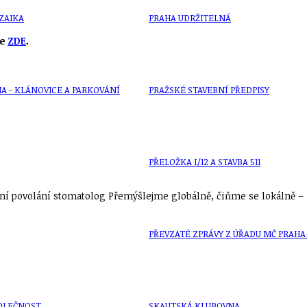
ZAIKA
PRAHA UDRŽITELNÁ
te
ZDE
.
A - KLÁNOVICE A PARKOVÁNÍ
PRAŽSKÉ STAVEBNÍ PŘEDPISY
PŘELOŽKA I/12 A STAVBA 511
í povolání stomatolog Přemýšlejme globálně, čiňme se lokálně – n
PŘEVZATÉ ZPRÁVY Z ÚŘADU MČ PRAHA 
OLEČNOST
SKAUTSKÁ KLUBOVNA