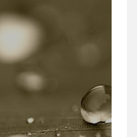
ÚJEZDSKÉ JEDNOSMĚRKY
ÚJEZDSKÝ ZPRAVODAJ
ÚVALSKÉ KOUPALIŠTĚ
21
ÚZEMNÍ A STRATEGICKÝ PLÁN