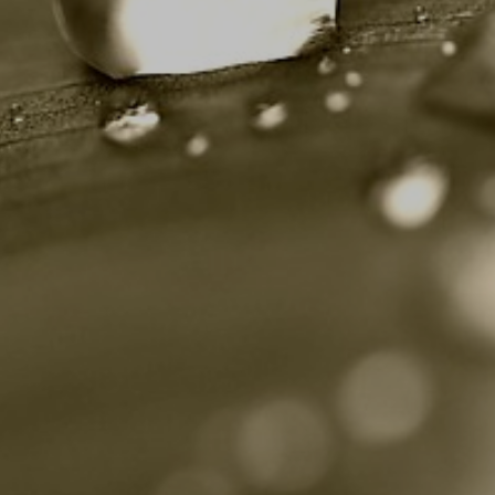
OLEČNOST
SKAUTSKÁ KLUBOVNA
VODAJE
ŠKOLY A ŠKOLSTVÍ
UKEM
SOCIÁLNÍ PROJEKTY A POMOC
STAVEBNÍ ZÁKON