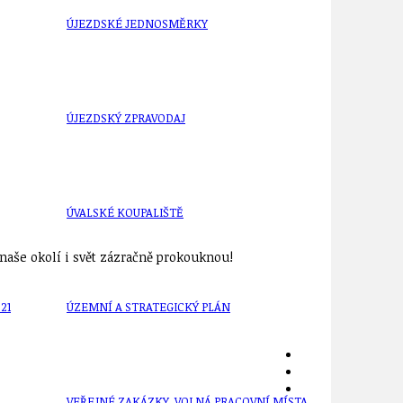
ÚJEZDSKÉ JEDNOSMĚRKY
ÚJEZDSKÝ ZPRAVODAJ
ÚVALSKÉ KOUPALIŠTĚ
aše okolí i svět zázračně prokouknou!
21
ÚZEMNÍ A STRATEGICKÝ PLÁN
VEŘEJNÉ ZAKÁZKY, VOLNÁ PRACOVNÍ MÍSTA