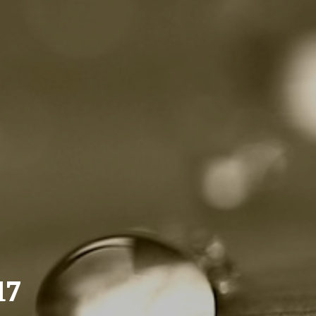
ZAIKA
PRAHA UDRŽITELNÁ
A - KLÁNOVICE A PARKOVÁNÍ
PRAŽSKÉ STAVEBNÍ PŘEDPISY
PŘELOŽKA I/12 A STAVBA 511
PŘEVZATÉ ZPRÁVY Z ÚŘADU MČ PRAHA 
17