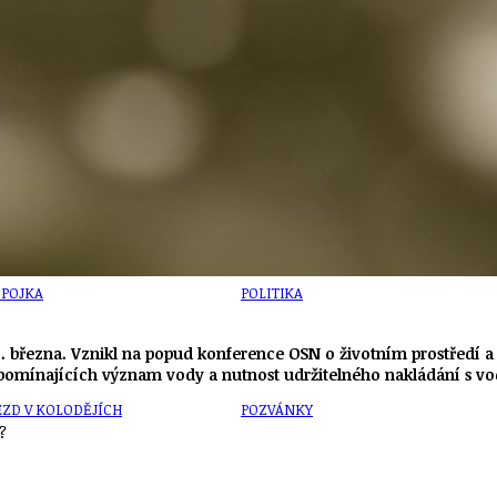
U
PETICE, VÝZVY, HLASOVÁNÍ, SOUTĚŽE
SPOJKA
POLITIKA
2. března. Vznikl na popud konference OSN o životním prostředí a
pomínajících význam vody a nutnost udržitelného nakládání s vo
ZD V KOLODĚJÍCH
POZVÁNKY
?