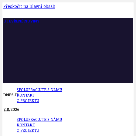
Přeskočit na hlavní obsah
OTEVŘENÉ NOVINY
SPOLUPRACUJTE S NÁMI!
DNES JE
KONTAKT
O PROJEKTU
7.8.2026
SPOLUPRACUJTE S NÁMI!
KONTAKT
O PROJEKTU