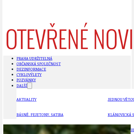
PRAHA UDRŽITELNÁ
OBČANSKÁ SPOLEČNOST
DEZINFORMACE
CYKLOVÝLETY
POZVÁNKY
DALŠÍ
AKTUALITY
JEDNOU VĚTO
BÁSNĚ. FEJETONY. SATIRA
KLÁNOVICKÁ 
CYKLOVÝLETY
KRUHOVÝ OBJE