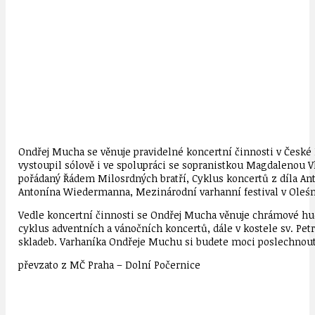
Ondřej Mucha se věnuje pravidelné koncertní činnosti v České 
vystoupil sólově i ve spolupráci se sopranistkou Magdalenou V
pořádaný Řádem Milosrdných bratří, Cyklus koncertů z díla Ant
Antonína Wiedermanna, Mezinárodní varhanní festival v Oleśn
Vedle koncertní činnosti se Ondřej Mucha věnuje chrámové hudb
cyklus adventních a vánočních koncertů, dále v kostele sv. Pet
skladeb. Varhaníka Ondřeje Muchu si budete moci poslechnout n
převzato z MČ Praha – Dolní Počernice