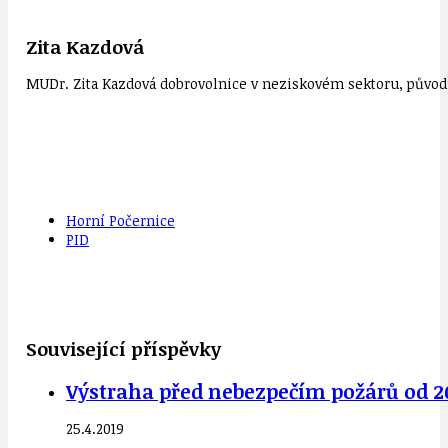
Zita Kazdová
MUDr. Zita Kazdová dobrovolnice v neziskovém sektoru, původn
Horní Počernice
PID
Související příspěvky
Výstraha před nebezpečím požárů od 20.
25.4.2019