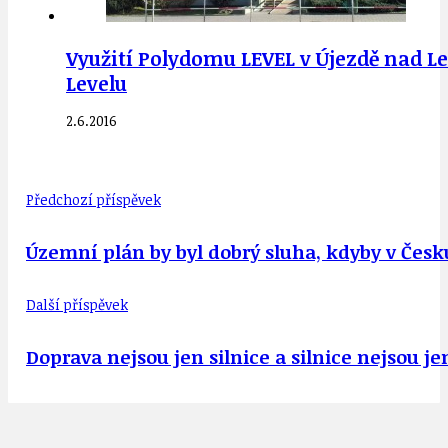
Využití Polydomu LEVEL v Újezdě nad Lesy
Levelu
2.6.2016
Předchozí příspěvek
Územní plán by byl dobrý sluha, kdyby v Česk
Další příspěvek
Doprava nejsou jen silnice a silnice nejsou 