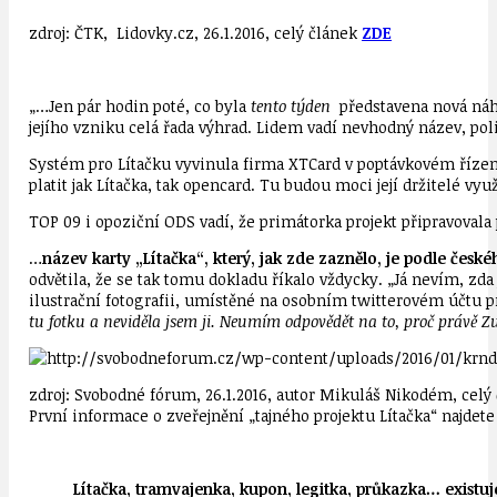
zdroj: ČTK, Lidovky.cz, 26.1.2016, celý článek
ZDE
„…Jen pár hodin poté, co byla
tento týden
představena nová náhr
jejího vzniku celá řada výhrad. Lidem vadí nevhodný název, po
Systém pro Lítačku vyvinula firma XTCard v poptávkovém řízení
platit jak Lítačka, tak opencard. Tu budou moci její držitelé využ
TOP 09 i opoziční ODS vadí, že primátorka projekt připravovala 
…
název karty „Lítačka“, který, jak zde zaznělo, je podle čes
odvětila, že se tak tomu dokladu říkalo vždycky. „Já nevím, zda j
ilustrační fotografii, umístěné na osobním twitterovém účtu pr
tu fotku a neviděla jsem ji. Neumím odpovědět na to, proč právě Zu
zdroj: Svobodné fórum, 26.1.2016, autor Mikuláš Nikodém, celý
První informace o zveřejnění „tajného projektu Lítačka“ najdet
Lítačka, tramvajenka, kupon, legitka, průkazka… existu