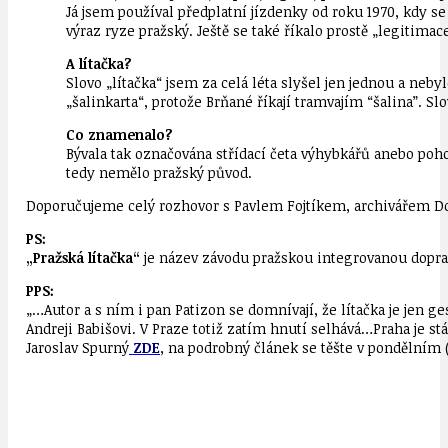
Já jsem používal předplatní jízdenky od roku 1970, kdy s
výraz ryze pražský. Ještě se také říkalo prostě „legitima
A lítačka?
Slovo „lítačka“ jsem za celá léta slyšel jen jednou a neby
„šalinkarta“, protože Brňané říkají tramvajím “šalina”. 
Co znamenalo?
Bývala tak označována střídací četa výhybkářů anebo pohoto
tedy nemělo pražský původ.
Doporučujeme celý rozhovor s Pavlem Fojtíkem, archivářem Do
PS:
„Pražská lítačka“
je název závodu pražskou integrovanou dopravo
PPS:
„…Autor a s ním i pan Patizon se domnívají, že lítačka je jen 
Andreji Babišovi. V Praze totiž zatím hnutí selhává…Praha je s
Jaroslav Spurný
ZDE
, na podrobný článek se těšte v pondělním