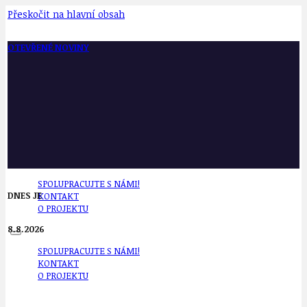
Přeskočit na hlavní obsah
OTEVŘENÉ NOVINY
SPOLUPRACUJTE S NÁMI!
DNES JE
KONTAKT
O PROJEKTU
8.8.2026
SPOLUPRACUJTE S NÁMI!
KONTAKT
O PROJEKTU