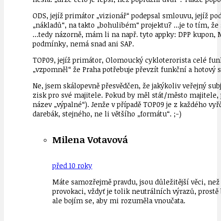
ODS, jejíž primátor „vizionář“ podepsal smlouvu, jejíž pod
„nákladů“, na takto „bohulibém“ projektu? …je to tím, že
…tedy názorně, mám li na např. tyto appky: DPP kupon, ML
podmínky, nemá snad ani SAP.
TOP09, jejíž primátor, Olomoucký cykloterorista celé fun
„vzpomněl“ že Praha potřebuje převzít funkční a hotový s
Ne, jsem skálopevně přesvědčen, že jakýkoliv veřejný subj
zisk pro své majitele. Pokud by měl stát/město majitele, 
název „výpalné“). Jenže v případě TOP09 je z každého vyřč
darebák, stejného, ne li většího „formátu“. ;-)
Milena Votavová
před 10 roky
Máte samozřejmě pravdu, jsou důležitější věci, než 
provokaci, vždyť je tolik neutrálních výrazů, pros
ale bojím se, aby mi rozuměla vnoučata.