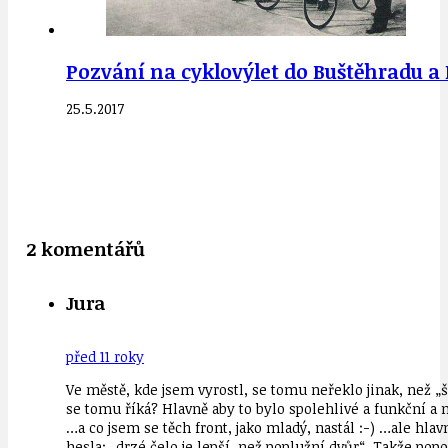
Pozvání na cyklovýlet do Buštěhradu a K
25.5.2017
2 komentářů
Jura
před 11 roky
Ve městě, kde jsem vyrostl, se tomu neřeklo jinak, než „
se tomu říká? Hlavně aby to bylo spolehlivé a funkční a
…a co jsem se těch front, jako mladý, nastál :-) …ale hla
hesla: „drzé čelo je lepší, než poplužní dvůr“. Takže pop