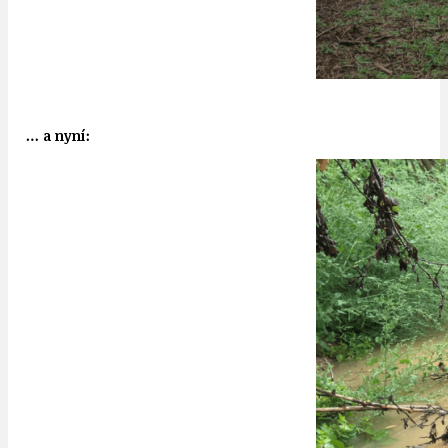
… a nyní: