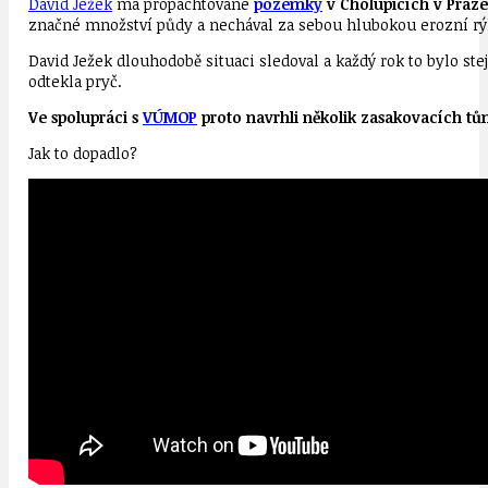
David Ježek
má propachtované
pozemky
v Cholupicích v Praze
značné množství půdy a nechával za sebou hlubokou erozní rýh
David Ježek dlouhodobě situaci sledoval a každý rok to bylo st
odtekla pryč.
Ve spolupráci s
VÚMOP
proto navrhli několik zasakovacích tůn
Jak to dopadlo?