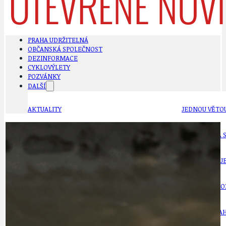
PRAHA UDRŽITELNÁ
OBČANSKÁ SPOLEČNOST
DEZINFORMACE
CYKLOVÝLETY
POZVÁNKY
DALŠÍ
AKTUALITY
JEDNOU VĚTO
BÁSNĚ. FEJETONY. SATIRA
KLÁNOVICKÁ 
CYKLOVÝLETY
KRUHOVÝ OBJE
DATA A VÝROČÍ
KULTURNÍ MO
DEZINFORMACE
NÁDRAŽÍ PRAH