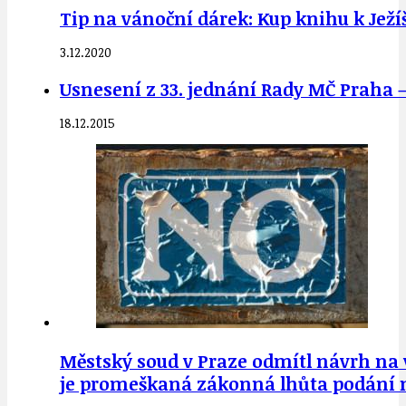
Tip na vánoční dárek: Kup knihu k Jež
3.12.2020
Usnesení z 33. jednání Rady MČ Praha – 
18.12.2015
Městský soud v Praze odmítl návrh na
je promeškaná zákonná lhůta podání 