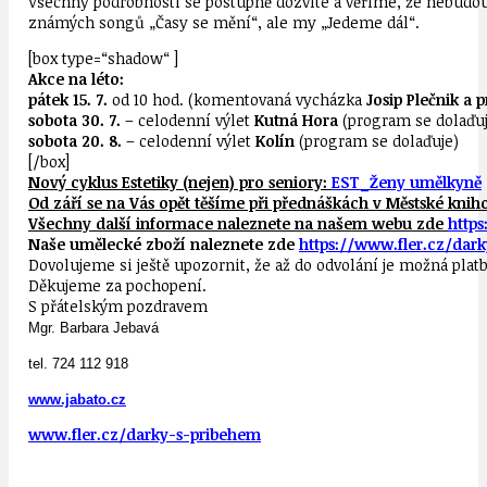
Všechny podrobnosti se postupně dozvíte a věříme, že nebudou 
známých songů „Časy se mění“, ale my „Jedeme dál“.
[box type=“shadow“ ]
Akce na léto:
pátek 15. 7.
od 10 hod. (komentovaná vycházka
Josip Plečnik a
sobota 30. 7.
– celodenní výlet
Kutná Hora
(program se dolaďuj
sobota 20. 8.
– celodenní výlet
Kolín
(program se dolaďuje)
[/box]
Nový cyklus Estetiky (nejen) pro seniory:
EST_Ženy umělkyně
Od září se na Vás opět těšíme při přednáškách v Městské knih
Všechny další informace naleznete na našem webu zde
http
Naše umělecké zboží naleznete zde
https://www.fler.cz/dark
Dovolujeme si ještě upozornit, že až do odvolání je možná plat
Děkujeme za pochopení.
S přátelským pozdravem
Mgr. Barbara Jebavá
tel. 724 112 918
www.jabato.cz
www.fler.cz/darky-s-pribehem