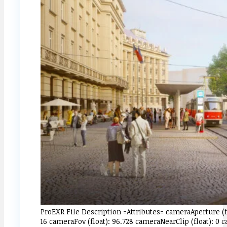
ProEXR File Description =Attributes= cameraAperture (f
16 cameraFov (float): 96.728 cameraNearClip (float): 0