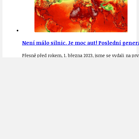
Není málo silnic. Je moc aut! Poslední gene
Přesně před rokem, 1. března 2023, jsme se vydali na p
Jak málo stačí k tomu, aby se doprava v Praze
Někteří zemědělci, ale i lidé, kteří jejich protest pojali 