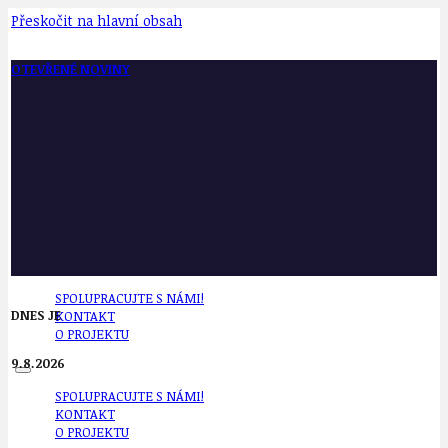
Přeskočit na hlavní obsah
OTEVŘENÉ NOVINY
SPOLUPRACUJTE S NÁMI!
DNES JE
KONTAKT
O PROJEKTU
9.8.2026
SPOLUPRACUJTE S NÁMI!
KONTAKT
O PROJEKTU