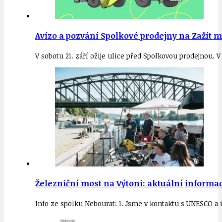
Avízo a pozvání Spolkové prodejny na Zažít mě
V sobotu 21. září ožije ulice před Spolkovou prodejnou. 
Železniční most na Výtoni: aktuální informac
Info ze spolku Nebourat: 1. Jsme v kontaktu s UNESCO a