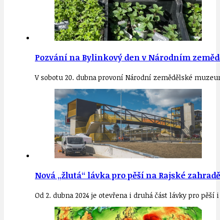
Pozvání na Bylinkový den v Národním zeměd
V sobotu 20. dubna provoní Národní zemědělské muzeum a
Nová „žlutá“ lávka pro pěší na Rajské zahrad
Od 2. dubna 2024 je otevřena i druhá část lávky pro pěší