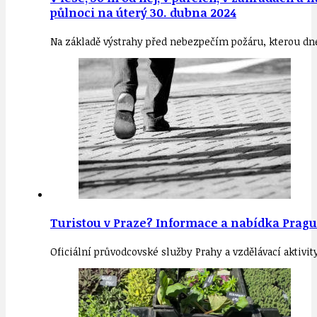
půlnoci na úterý 30. dubna 2024
Na základě výstrahy před nebezpečím požáru, kterou dne
Turistou v Praze? Informace a nabídka Pragu
Oficiální průvodcovské služby Prahy a vzdělávací aktivi