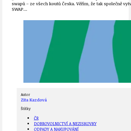
swapů – ze všech koutů Česka. Věřím, že tak společně vyt
SWAP…
Autor
Zita Kazdová
Štítky
ČR
DOBROVOLNICTVÍ A NEZISKOVKY
ODPADY A NAKUPOVÁNÍ