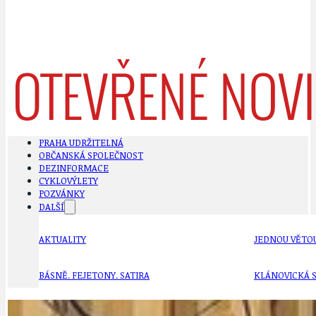
PRAHA UDRŽITELNÁ
OBČANSKÁ SPOLEČNOST
DEZINFORMACE
CYKLOVÝLETY
POZVÁNKY
DALŠÍ
AKTUALITY
JEDNOU VĚTO
BÁSNĚ. FEJETONY. SATIRA
KLÁNOVICKÁ 
CYKLOVÝLETY
KRUHOVÝ OBJE