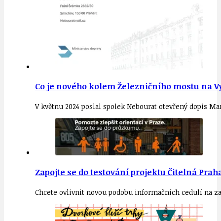
Co je nového kolem Železničního mostu na V
V květnu 2024 poslal spolek Nebourat otevřený dopis Ma
Zapojte se do testování projektu Čitelná Prah
Chcete ovlivnit novou podobu informačních cedulí na zast