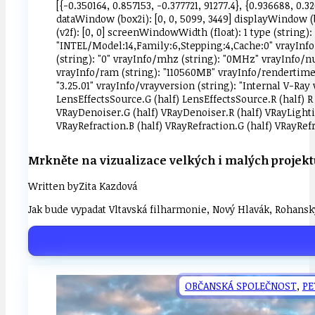
[{-0.350164, 0.857153, -0.377721, 91277.4}, {0.936688, 0.3
dataWindow (box2i): [0, 0, 5099, 3449] displayWindow (b
(v2f): [0, 0] screenWindowWidth (float): 1 type (string
"INTEL/Model:14,Family:6,Stepping:4,Cache:0" vrayInfo/d
(string): "0" vrayInfo/mhz (string): "0MHz" vrayInfo/nu
vrayInfo/ram (string): "110560MB" vrayInfo/rendertime 
"3.25.01" vrayInfo/vrayversion (string): "Internal V-Ray 
LensEffectsSource.G (half) LensEffectsSource.R (half)
VRayDenoiser.G (half) VRayDenoiser.R (half) VRayLightin
VRayRefraction.B (half) VRayRefraction.G (half) VRayRef
Mrkněte na vizualizace velkých i malých projekt
Written by
Zita Kazdová
Jak bude vypadat Vltavská filharmonie, Nový Hlavák, Rohans
OBČANSKÁ SPOLEČNOST
,
PE