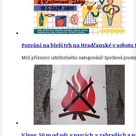
Pozvání na bleší trh na Hradčanské v sobotu 
Milí příznivci udržitelného nakupování! Spolková prodejn
V lese, 50 m od něj, v parcích, v zahradách a 