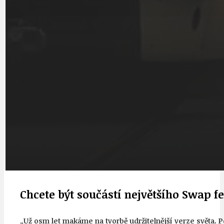
Chcete být součástí největšího Swap fe
„Už osm let makáme na tvorbě udržitelnější verze světa. 