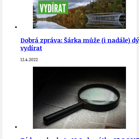
Dobrá zpráva: Šárka může (i nadále) d
vydírat
12.4.2022