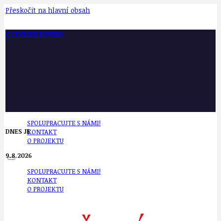
Přeskočit na hlavní obsah
OTEVŘENÉ NOVINY
SPOLUPRACUJTE S NÁMI!
DNES JE
KONTAKT
O PROJEKTU
9.8.2026
SPOLUPRACUJTE S NÁMI!
KONTAKT
O PROJEKTU