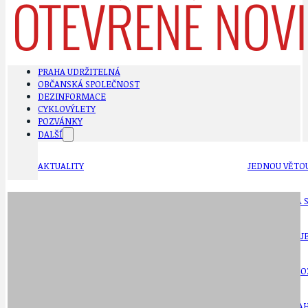
PRAHA UDRŽITELNÁ
OBČANSKÁ SPOLEČNOST
DEZINFORMACE
CYKLOVÝLETY
POZVÁNKY
DALŠÍ
AKTUALITY
JEDNOU VĚTO
BÁSNĚ. FEJETONY. SATIRA
KLÁNOVICKÁ 
CYKLOVÝLETY
KRUHOVÝ OBJE
DATA A VÝROČÍ
KULTURNÍ MO
DEZINFORMACE
NÁDRAŽÍ PRAH