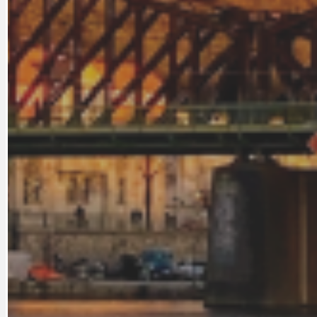
PRAHA UDRŽITELNÁ
OBČANSKÁ SPOLEČNOST
DEZINFORMACE
CYKLOVÝLETY
POZVÁNKY
DALŠÍ
AKTUALITY
JEDNOU VĚTO
BÁSNĚ. FEJETONY. SATIRA
KLÁNOVICKÁ 