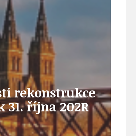
21
ÚZEMNÍ A STRATEGICKÝ PLÁN
VEŘEJNÉ ZAKÁZKY, VOLNÁ PRACOVNÍ MÍSTA
ZDRAVOTNÍ STŘEDISKO ÚJEZD NAD LESY
sti rekonstrukce
ŽIVOT KOLEM NÁS
 31. října 202R
ZPRÁVY