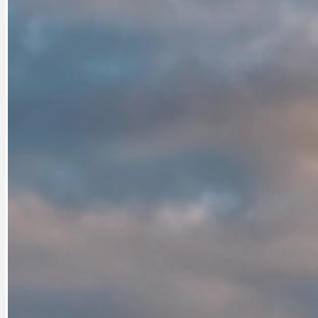
CYKLOVÝLETY
KRUHOVÝ OBJE
DATA A VÝROČÍ
KULTURNÍ MO
DEZINFORMACE
NÁDRAŽÍ PRAH
DOBRÉ ZPRÁVY
NÁZOR