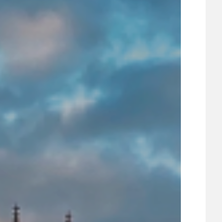
UDRŽITELNOST
ÚJEZDSKÉ JEDNOSMĚRKY
ÚJEZDSKÝ ZPRAVODAJ
ÚVALSKÉ KOUPALIŠTĚ