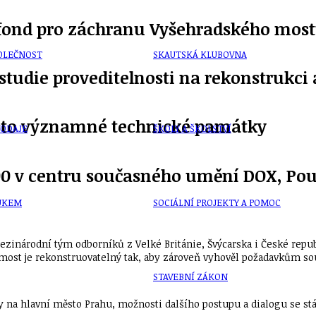
fond pro záchranu Vyšehradského mos
OLEČNOST
SKAUTSKÁ KLUBOVNA
studie proveditelnosti na rekonstrukci
éto významné technické památky
VODAJE
ŠKOLY A ŠKOLSTVÍ
0:00 v centru současného umění DOX, Pou
UKEM
SOCIÁLNÍ PROJEKTY A POMOC
ezinárodní tým odborníků z Velké Británie, Švýcarska i České repub
 most je rekonstruovatelný tak, aby zároveň vyhověl požadavkům so
STAVEBNÍ ZÁKON
y na hlavní město Prahu, možnosti dalšího postupu a dialogu se stá