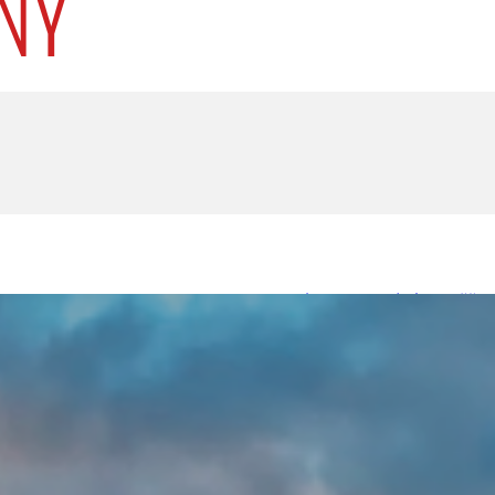
U
PETICE, VÝZVY, HLASOVÁNÍ, SOUTĚŽE
SPOJKA
POLITIKA