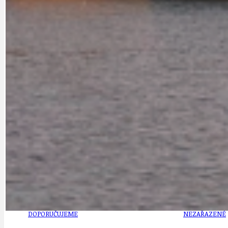
CYKLOVÝLETY
KRUHOVÝ OBJE
DATA A VÝROČÍ
KULTURNÍ MO
DEZINFORMACE
NÁDRAŽÍ PRAH
DOBRÉ ZPRÁVY
NÁZOR
DOPORUČUJEME
NEZAŘAZENÉ