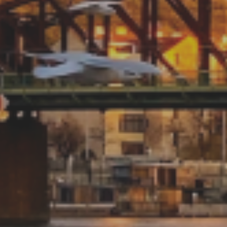
U
PETICE, VÝZVY, HLASOVÁNÍ, SOUTĚŽE
SPOJKA
POLITIKA