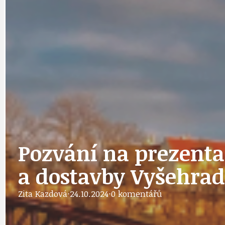
DOPORUČUJEME
NEZAŘAZENÉ
DOPRAVA
OBČANSKÁ SP
GRANTY A DOTACE
OBECNÍ ZPRA
Pozvání na prezentac
HODKOVSKÁ ULICE
OBRAZEM, ZV
a dostavby Vyšehrads
Zita Kazdová
·
24.10.2024
·
0 komentářů
IDEAL LUX
OSOBNOST