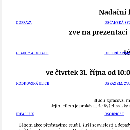
Nadační 
DOPRAVA
OBČANSKÁ SP
zve na prezentaci 
t
GRANTY A DOTACE
OBECNÍ ZPRA
ve čtvrtek 31. října od 1
HODKOVSKÁ ULICE
OBRAZEM, ZV
Studii zpracoval m
Jejím cílem je prokázat, že Vyšehradský
IDEAL LUX
OSOBNOST
Během akce představíme studii, širší souvislosti a dopad