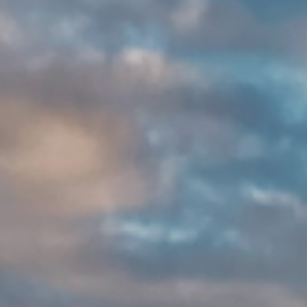
ZD V KOLODĚJÍCH
POZVÁNKY
ZAIKA
PRAHA UDRŽITELNÁ
A - KLÁNOVICE A PARKOVÁNÍ
PRAŽSKÉ STAVEBNÍ PŘEDPISY
PŘELOŽKA I/12 A STAVBA 511