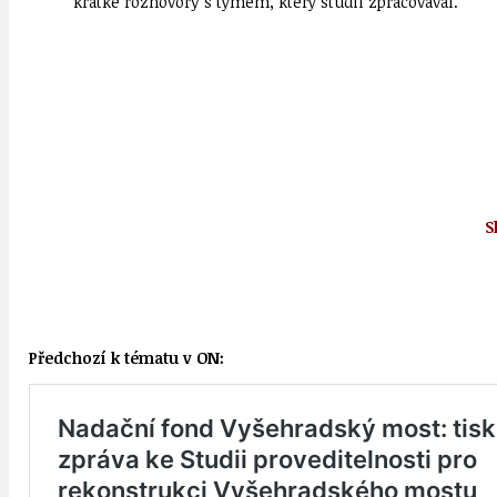
krátké rozhovory s týmem, který studii zpracovával.
S
Předchozí k tématu v ON: