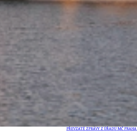
ZD V KOLODĚJÍCH
POZVÁNKY
ZAIKA
PRAHA UDRŽITELNÁ
A - KLÁNOVICE A PARKOVÁNÍ
PRAŽSKÉ STAVEBNÍ PŘEDPISY
PŘELOŽKA I/12 A STAVBA 511
PŘEVZATÉ ZPRÁVY Z ÚŘADU MČ PRAHA 