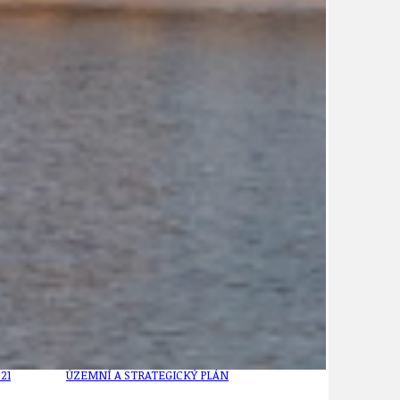
UDRŽITELNOST
ÚJEZDSKÉ JEDNOSMĚRKY
ÚJEZDSKÝ ZPRAVODAJ
ÚVALSKÉ KOUPALIŠTĚ
21
ÚZEMNÍ A STRATEGICKÝ PLÁN