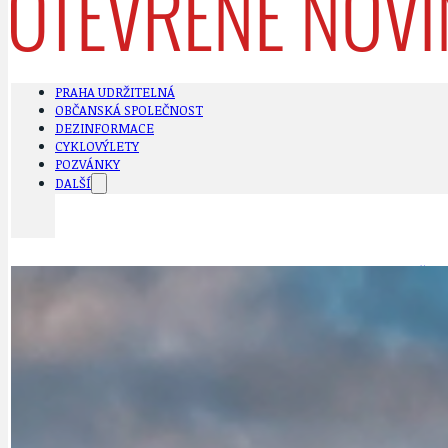
PRAHA UDRŽITELNÁ
OBČANSKÁ SPOLEČNOST
DEZINFORMACE
CYKLOVÝLETY
POZVÁNKY
DALŠÍ
AKTUALITY
JEDNOU VĚTO
BÁSNĚ. FEJETONY. SATIRA
KLÁNOVICKÁ 