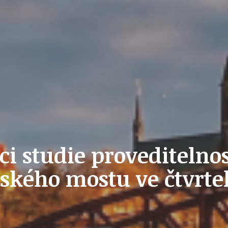
PŘEVZATÉ ZPRÁVY Z ÚŘADU MČ PRAHA 
OLEČNOST
SKAUTSKÁ KLUBOVNA
VODAJE
ŠKOLY A ŠKOLSTVÍ
i studie proveditelno
UKEM
SOCIÁLNÍ PROJEKTY A POMOC
kého mostu ve čtvrtek
STAVEBNÍ ZÁKON