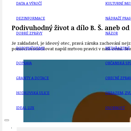
DATA A VÝROČÍ
KULTURNÍ MO
DEZINFORMACE
NÁDRAŽÍ PRAH
Podivuhodný život a dílo B. Š. aneb o
DOBRÉ ZPRÁVY
NÁZOR
Je zakladatel, je ideový otec, pravá záruka zachování nej
DOPORUČUJEME
NEZAŘAZENÉ
pomoci resuscitovat napůl mrtvou pravici v naší zemi. Sr
DOPRAVA
OBČANSKÁ SP
GRANTY A DOTACE
OBECNÍ ZPRA
HODKOVSKÁ ULICE
OBRAZEM, ZV
IDEAL LUX
OSOBNOST
PRAHA UDRŽITELNÁ