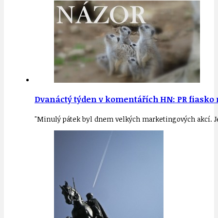
Dvanáctý týden v komentářích HN: PR fiasko m
"Minulý pátek byl dnem velkých marketingových akcí. 