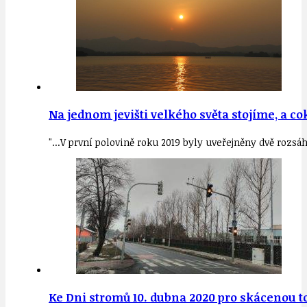
Na jednom jevišti velkého světa stojíme, a co
"...V první polovině roku 2019 byly uveřejněny dvě rozsáh
Ke Dni stromů 10. dubna 2020 pro skácenou to