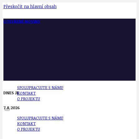
Přeskočit na hlavní obsah
OTEVŘENÉ NOVINY
SPOLUPRACUJTE S NÁMI!
DNES JE
KONTAKT
O PROJEKTU
7.8.2026
SPOLUPRACUJTE S NÁMI!
KONTAKT
O PROJEKTU