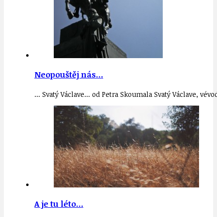
Neopouštěj nás…
... Svatý Václave... od Petra Skoumala Svatý Václave, vévo
A je tu léto…