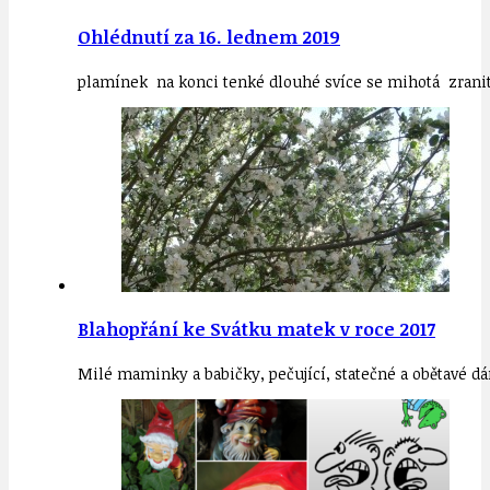
Ohlédnutí za 16. lednem 2019
plamínek na konci tenké dlouhé svíce se mihotá zranit
Blahopřání ke Svátku matek v roce 2017
Milé maminky a babičky, pečující, statečné a obětavé d