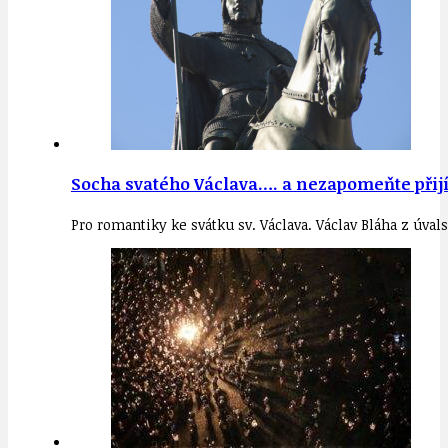
Socha svatého Václava…. a nezapomeňte přijít
Pro romantiky ke svátku sv. Václava. Václav Bláha z úva