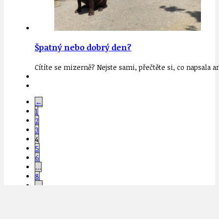
Špatný nebo dobrý den?
Cítíte se mizerně? Nejste sami, přečtěte si, co napsala 
Blahopřání ke Svátku matek 2015
Milé maminky, babičky a laskavé ženy, které pečujete 