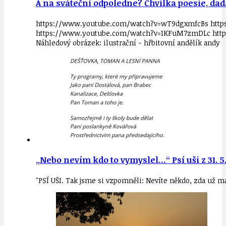
A na sváteční odpoledne? Chvilka poesie, dad
https://www.youtube.com/watch?v=wT9dgxmfcBs http
https://www.youtube.com/watch?v=1KFuM7zmDLc htt
Náhledový obrázek: ilustrační - hřbitovní andělík andy
„Nebo nevím kdo to vymyslel…“ Psí uši z 31. 5.
"PSÍ UŠI. Tak jsme si vzpomněli: Nevíte někdo, zda už maj