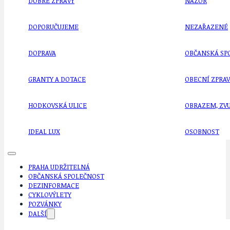
DOBRÉ ZPRÁVY
NÁZOR
DOPORUČUJEME
NEZAŘAZENÉ
DOPRAVA
OBČANSKÁ SP
GRANTY A DOTACE
OBECNÍ ZPRA
HODKOVSKÁ ULICE
OBRAZEM, ZV
IDEAL LUX
OSOBNOST
PRAHA UDRŽITELNÁ
OBČANSKÁ SPOLEČNOST
DEZINFORMACE
CYKLOVÝLETY
POZVÁNKY
DALŠÍ