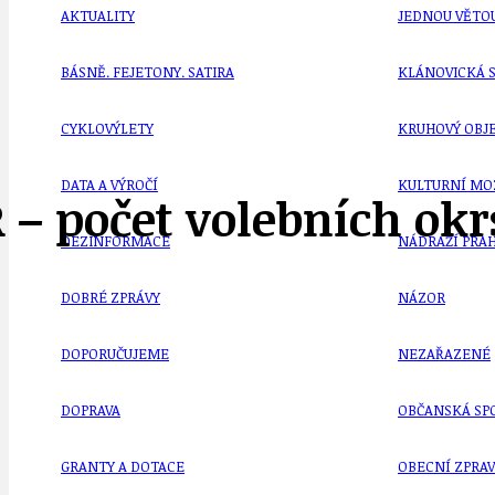
AKTUALITY
JEDNOU VĚTO
BÁSNĚ. FEJETONY. SATIRA
KLÁNOVICKÁ 
CYKLOVÝLETY
KRUHOVÝ OBJE
DATA A VÝROČÍ
KULTURNÍ MO
 – počet volebních okr
DEZINFORMACE
NÁDRAŽÍ PRAH
DOBRÉ ZPRÁVY
NÁZOR
DOPORUČUJEME
NEZAŘAZENÉ
DOPRAVA
OBČANSKÁ SP
GRANTY A DOTACE
OBECNÍ ZPRA