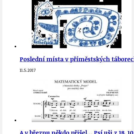
Poslední místa v příměstských táborec
11.5.2017
A v březnu někdo přišel… Psí uši z 18. 10