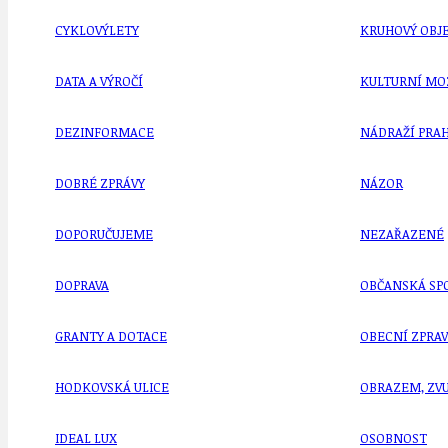
CYKLOVÝLETY
KRUHOVÝ OBJE
DATA A VÝROČÍ
KULTURNÍ MO
DEZINFORMACE
NÁDRAŽÍ PRAH
DOBRÉ ZPRÁVY
NÁZOR
DOPORUČUJEME
NEZAŘAZENÉ
DOPRAVA
OBČANSKÁ SP
GRANTY A DOTACE
OBECNÍ ZPRA
HODKOVSKÁ ULICE
OBRAZEM, ZV
IDEAL LUX
OSOBNOST