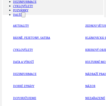
DEZINFORMACE
CYKLOVÝLETY
POZVÁNKY
DALŠÍ
AKTUALITY
JEDNOU VĚTO
BÁSNĚ. FEJETONY. SATIRA
KLÁNOVICKÁ 
CYKLOVÝLETY
KRUHOVÝ OBJE
DATA A VÝROČÍ
KULTURNÍ MO
DEZINFORMACE
NÁDRAŽÍ PRAH
DOBRÉ ZPRÁVY
NÁZOR
DOPORUČUJEME
NEZAŘAZENÉ