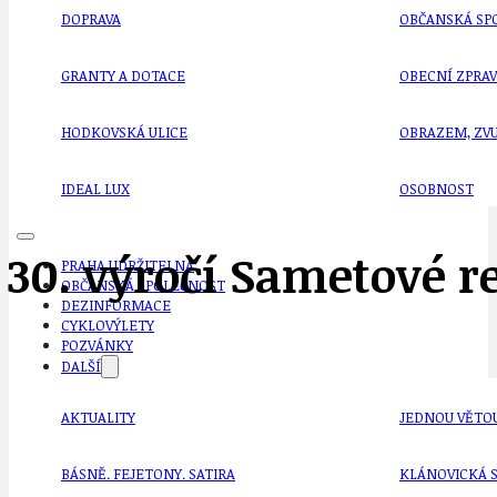
DOPRAVA
OBČANSKÁ SP
GRANTY A DOTACE
OBECNÍ ZPRA
HODKOVSKÁ ULICE
OBRAZEM, ZV
IDEAL LUX
OSOBNOST
 30. výročí Sametové r
PRAHA UDRŽITELNÁ
OBČANSKÁ SPOLEČNOST
DEZINFORMACE
CYKLOVÝLETY
POZVÁNKY
DALŠÍ
AKTUALITY
JEDNOU VĚTO
BÁSNĚ. FEJETONY. SATIRA
KLÁNOVICKÁ 