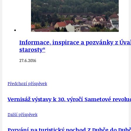
Informace, inspirace a pozvánky z Úval v
starosty“
27.6.2016
Předchozí příspěvek
Vernisáž výstavy k 30. výročí Sametové revolu
Další příspěvek
Pozvání na turistický pochod Z Dubče do Dubč