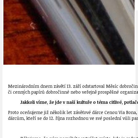
IDEAL LUX
OSOBNOST
Mezinárodním dnem závětí 13. září odstartoval Měsíc dobročin
či cenných papírů dobročinné nebo veřejně prospěšné organiza
Jakkoli víme, že jde v naší kultuře o téma citlivé, potl
Proto oceňujeme již několik let závěťové dárce Cenou Via Bona,
dárcům, kteří se do 12. října rozhodnou ve své poslední vůli pa