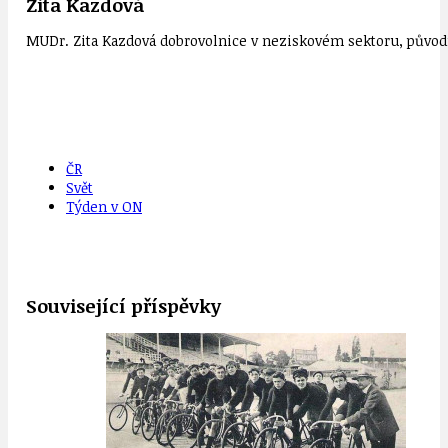
Zita Kazdová
MUDr. Zita Kazdová dobrovolnice v neziskovém sektoru, původn
ČR
Svět
Týden v ON
Související příspěvky