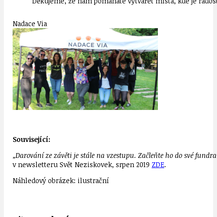
Děkujeme, že nám pomáháte vytvářet místa, kde je radost
Nadace Via
Související:
„Darování ze závěti je stále na vzestupu. Začleňte ho do své fundra
v newsletteru Svět Neziskovek, srpen 2019
ZDE
.
Náhledový obrázek: ilustrační