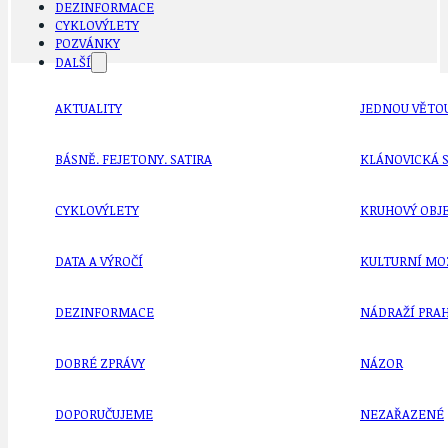
DEZINFORMACE
CYKLOVÝLETY
POZVÁNKY
DALŠÍ
AKTUALITY
JEDNOU VĚTO
BÁSNĚ. FEJETONY. SATIRA
KLÁNOVICKÁ 
CYKLOVÝLETY
KRUHOVÝ OBJE
DATA A VÝROČÍ
KULTURNÍ MO
DEZINFORMACE
NÁDRAŽÍ PRAH
DOBRÉ ZPRÁVY
NÁZOR
DOPORUČUJEME
NEZAŘAZENÉ