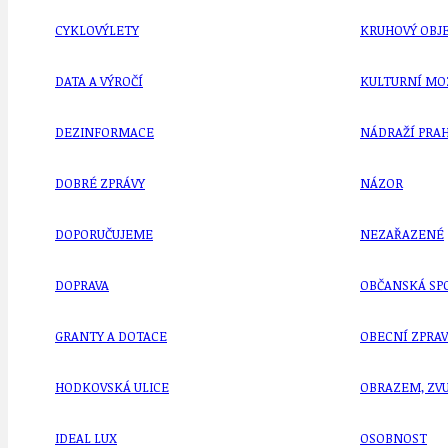
CYKLOVÝLETY
KRUHOVÝ OBJE
DATA A VÝROČÍ
KULTURNÍ MO
DEZINFORMACE
NÁDRAŽÍ PRAH
DOBRÉ ZPRÁVY
NÁZOR
DOPORUČUJEME
NEZAŘAZENÉ
DOPRAVA
OBČANSKÁ SP
GRANTY A DOTACE
OBECNÍ ZPRA
HODKOVSKÁ ULICE
OBRAZEM, ZV
IDEAL LUX
OSOBNOST