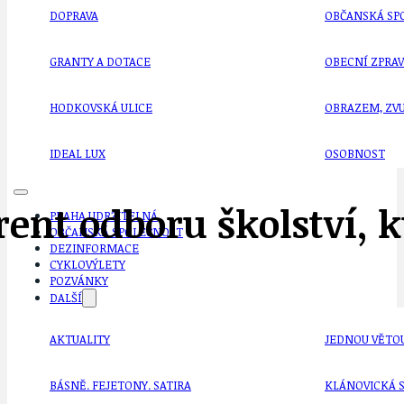
DOPRAVA
OBČANSKÁ SP
GRANTY A DOTACE
OBECNÍ ZPRA
HODKOVSKÁ ULICE
OBRAZEM, ZV
IDEAL LUX
OSOBNOST
rent odboru školství, 
PRAHA UDRŽITELNÁ
OBČANSKÁ SPOLEČNOST
DEZINFORMACE
CYKLOVÝLETY
POZVÁNKY
DALŠÍ
AKTUALITY
JEDNOU VĚTO
BÁSNĚ. FEJETONY. SATIRA
KLÁNOVICKÁ 