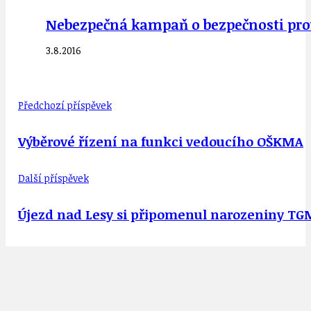
Nebezpečná kampaň o bezpečnosti provo
3.8.2016
Předchozí příspěvek
Výběrové řízení na funkci vedoucího OŠKMA
Další příspěvek
Újezd nad Lesy si připomenul narozeniny TG