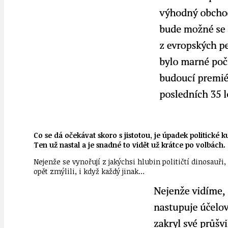
Co se dá očekávat skoro s jistotou, je úpadek politické k
Ten už nastal a je snadné to vidět už krátce po volbách.
Nejenže se vynořují z jakýchsi hlubin političtí dinosauři
opět zmýlili, i když každý jinak…