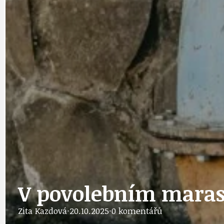
DOPORUČUJEME
NEZAŘAZENÉ
DOPRAVA
OBČANSKÁ SP
GRANTY A DOTACE
OBECNÍ ZPRA
HODKOVSKÁ ULICE
OBRAZEM, ZV
V povolebním mara
Zita Kazdová
·
20.10.2025
·
0 komentářů
IDEAL LUX
OSOBNOST