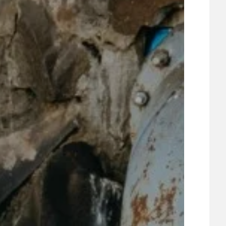
UDRŽITELNOST
ÚJEZDSKÉ JEDNOSMĚRKY
ÚJEZDSKÝ ZPRAVODAJ
ÚVALSKÉ KOUPALIŠTĚ