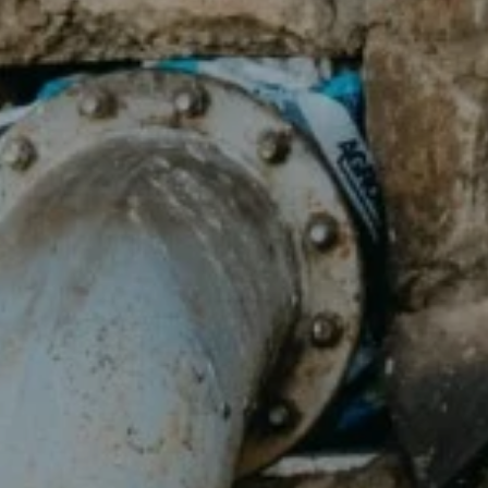
ZD V KOLODĚJÍCH
POZVÁNKY
ZAIKA
PRAHA UDRŽITELNÁ
A - KLÁNOVICE A PARKOVÁNÍ
PRAŽSKÉ STAVEBNÍ PŘEDPISY
PŘELOŽKA I/12 A STAVBA 511