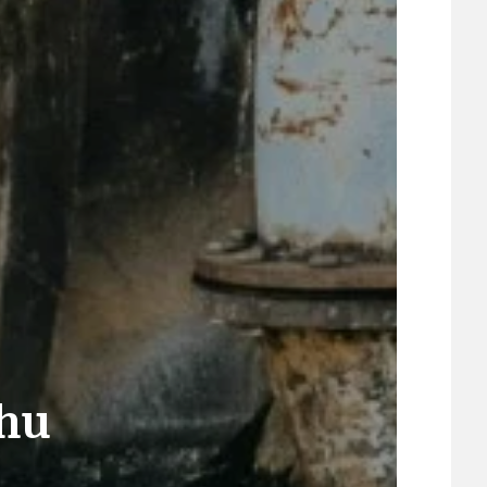
21
ÚZEMNÍ A STRATEGICKÝ PLÁN
VEŘEJNÉ ZAKÁZKY, VOLNÁ PRACOVNÍ MÍSTA
ZDRAVOTNÍ STŘEDISKO ÚJEZD NAD LESY
ŽIVOT KOLEM NÁS
ahu
ZPRÁVY