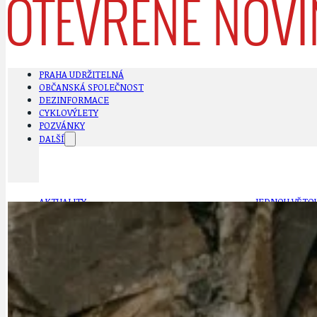
PRAHA UDRŽITELNÁ
OBČANSKÁ SPOLEČNOST
DEZINFORMACE
CYKLOVÝLETY
POZVÁNKY
DALŠÍ
AKTUALITY
JEDNOU VĚTO
BÁSNĚ. FEJETONY. SATIRA
KLÁNOVICKÁ 