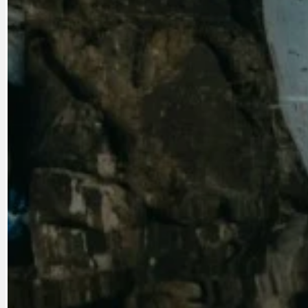
CYKLOVÝLETY
KRUHOVÝ OBJE
DATA A VÝROČÍ
KULTURNÍ MO
DEZINFORMACE
NÁDRAŽÍ PRAH
DOBRÉ ZPRÁVY
NÁZOR
DOPORUČUJEME
NEZAŘAZENÉ