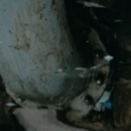
ZD V KOLODĚJÍCH
POZVÁNKY
ZAIKA
PRAHA UDRŽITELNÁ
A - KLÁNOVICE A PARKOVÁNÍ
PRAŽSKÉ STAVEBNÍ PŘEDPISY
PŘELOŽKA I/12 A STAVBA 511
PŘEVZATÉ ZPRÁVY Z ÚŘADU MČ PRAHA 