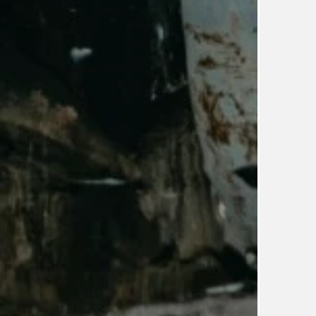
UDRŽITELNOST
ÚJEZDSKÉ JEDNOSMĚRKY
ÚJEZDSKÝ ZPRAVODAJ
ÚVALSKÉ KOUPALIŠTĚ
21
ÚZEMNÍ A STRATEGICKÝ PLÁN