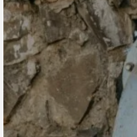
CYKLOVÝLETY
KRUHOVÝ OBJE
DATA A VÝROČÍ
KULTURNÍ MO
DEZINFORMACE
NÁDRAŽÍ PRAH
DOBRÉ ZPRÁVY
NÁZOR