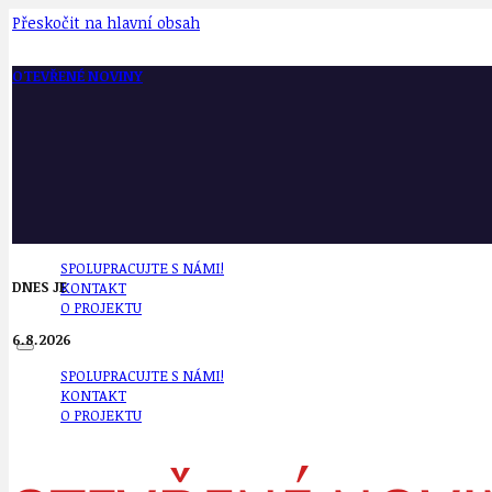
Přeskočit na hlavní obsah
OTEVŘENÉ NOVINY
SPOLUPRACUJTE S NÁMI!
DNES JE
KONTAKT
O PROJEKTU
6.8.2026
SPOLUPRACUJTE S NÁMI!
KONTAKT
O PROJEKTU