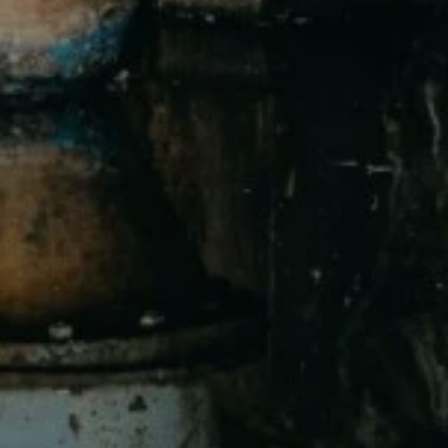
U
PETICE, VÝZVY, HLASOVÁNÍ, SOUTĚŽE
SPOJKA
POLITIKA