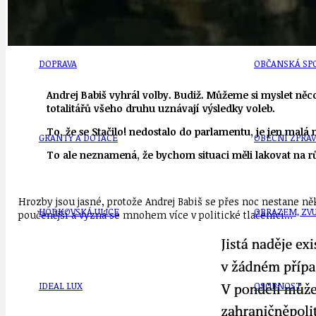
DOPRAVA
OBČANSKÁ SP
Andrej Babiš vyhrál volby. Budiž. Můžeme si myslet něco
totalitářů všeho druhu uznávají výsledky voleb.
To, že se Stačilo! nedostalo do parlamentu, je jen malá 
GRANTY A DOTACE
OBECNÍ ZPRA
To ale neznamená, že bychom situaci měli lakovat na růž
Hrozby jsou jasné, protože Andrej Babiš se přes noc nestane ně
HODKOVSKÁ ULICE
OBRAZEM, ZV
poučenější a vyzná se mnohem více v politické tlačenici…
IDEAL LUX
OSOBNOST