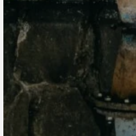
PRAHA UDRŽITELNÁ
OBČANSKÁ SPOLEČNOST
DEZINFORMACE
CYKLOVÝLETY
POZVÁNKY
DALŠÍ
AKTUALITY
JEDNOU VĚTO
BÁSNĚ. FEJETONY. SATIRA
KLÁNOVICKÁ 