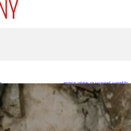
U
PETICE, VÝZVY, HLASOVÁNÍ, SOUTĚŽE
SPOJKA
POLITIKA