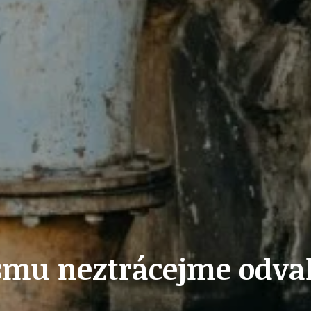
PŘEVZATÉ ZPRÁVY Z ÚŘADU MČ PRAHA 
OLEČNOST
SKAUTSKÁ KLUBOVNA
VODAJE
ŠKOLY A ŠKOLSTVÍ
UKEM
SOCIÁLNÍ PROJEKTY A POMOC
smu neztrácejme odv
STAVEBNÍ ZÁKON