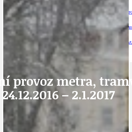
DOPRAVA
OBČANSKÁ SP
GRANTY A DOTACE
OBECNÍ ZPRA
HODKOVSKÁ ULICE
OBRAZEM, ZV
IDEAL LUX
OSOBNOST
í provoz metra, tramv
24.12.2016 – 2.1.2017