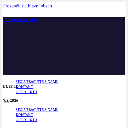
Přeskočit na hlavní obsah
OTEVŘENÉ NOVINY
SPOLUPRACUJTE S NÁMI!
DNES JE
KONTAKT
O PROJEKTU
7.8.2026
SPOLUPRACUJTE S NÁMI!
KONTAKT
O PROJEKTU