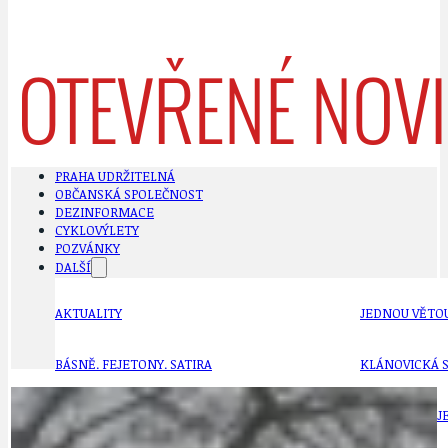
PRAHA UDRŽITELNÁ
OBČANSKÁ SPOLEČNOST
DEZINFORMACE
CYKLOVÝLETY
POZVÁNKY
DALŠÍ
AKTUALITY
JEDNOU VĚTO
BÁSNĚ. FEJETONY. SATIRA
KLÁNOVICKÁ 
CYKLOVÝLETY
KRUHOVÝ OBJE