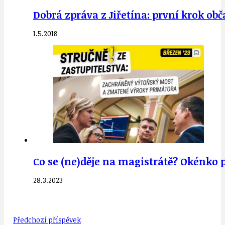
Dobrá zpráva z Jiřetína: první krok obč
1.5.2018
Co se (ne)děje na magistrátě? Okénko 
28.3.2023
Předchozí příspěvek