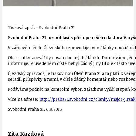
Tisková zpráva Svobodní Praha 21
Svobodní Praha 21 nesouhlasí s přístupem šéfredaktora Varyš
V zářijovém čísle Újezdského zpravodaje byly články opozičníc
Oba titulky znevážily obsah dodaných článků. Domníváme, že ne
informuje. V uvedeném čísle nebyl žádný jiný titulek takto uv
Újezdský zpravodaj je tiskovinou ÚMČ Praha 21 a ta platí z veřej
seřadil příspěvky a nemá v čísle žádný komentář nebo rozhovor.
Podáváme podnět na kontrolní výbor, zařadíme vyšší stupeň kon
Více na adrese:
http://praha21.svobodni.cz/clanky/major-jirsa
Svobodní Praha 21, 6.9.2015
Zita Kazdová