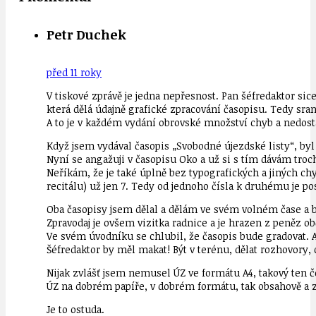
Petr Duchek
před 11 roky
V tiskové zprávě je jedna nepřesnost. Pan šéfredaktor sic
která dělá údajně grafické zpracování časopisu. Tedy sran
A to je v každém vydání obrovské množství chyb a nedost
Když jsem vydával časopis „Svobodné újezdské listy“, byl
Nyní se angažuji v časopisu Oko a už si s tím dávám troch
Neříkám, že je také úplně bez typografických a jiných c
recitálu) už jen 7. Tedy od jednoho čísla k druhému je po
Oba časopisy jsem dělal a dělám ve svém volném čase a be
Zpravodaj je ovšem vizitka radnice a je hrazen z peněz obč
Ve svém úvodníku se chlubil, že časopis bude gradovat. 
Šéfredaktor by měl makat! Být v terénu, dělat rozhovory, 
Nijak zvlášť jsem nemusel ÚZ ve formátu A4, takový ten č
ÚZ na dobrém papíře, v dobrém formátu, tak obsahově a 
Je to ostuda.