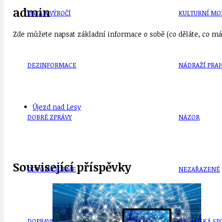
admin
DATA A VÝROČÍ
KULTURNÍ MO
Zde můžete napsat základní informace o sobě (co děláte, co mát
DEZINFORMACE
NÁDRAŽÍ PRAH
Újezd nad Lesy
DOBRÉ ZPRÁVY
NÁZOR
Související příspěvky
DOPORUČUJEME
NEZAŘAZENÉ
DOPRAVA
OBČANSKÁ SP