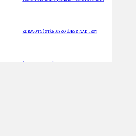
ZDRAVOTNÍ STŘEDISKO ÚJEZD NAD LESY
ŽIVOT KOLEM NÁS
ZPRÁVY
vy řeky Bečvy. #BečvaNevyšumí!