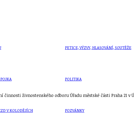
U
PETICE, VÝZVY, HLASOVÁNÍ, SOUTĚŽE
SPOJKA
POLITIKA
í činnosti živnostenského odboru Úřadu městské části Praha 21 v Új
ZD V KOLODĚJÍCH
POZVÁNKY