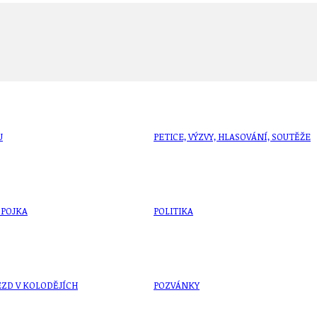
U
PETICE, VÝZVY, HLASOVÁNÍ, SOUTĚŽE
SPOJKA
POLITIKA
ZD V KOLODĚJÍCH
POZVÁNKY