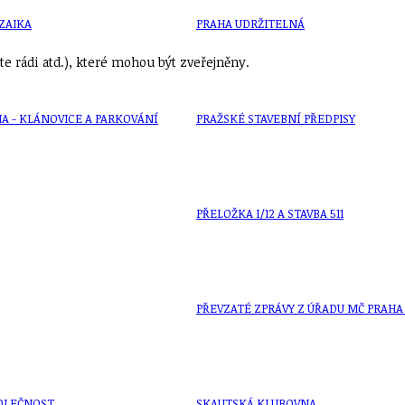
ZAIKA
PRAHA UDRŽITELNÁ
e rádi atd.), které mohou být zveřejněny.
A - KLÁNOVICE A PARKOVÁNÍ
PRAŽSKÉ STAVEBNÍ PŘEDPISY
PŘELOŽKA I/12 A STAVBA 511
PŘEVZATÉ ZPRÁVY Z ÚŘADU MČ PRAHA 
OLEČNOST
SKAUTSKÁ KLUBOVNA