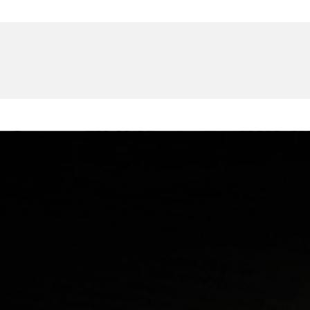
U
PETICE, VÝZVY, HLASOVÁNÍ, SOUTĚŽE
SPOJKA
POLITIKA
ZD V KOLODĚJÍCH
POZVÁNKY