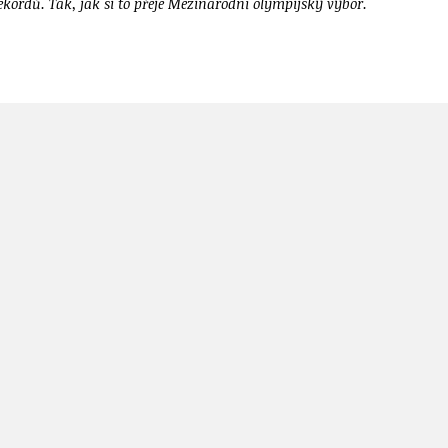
ekordů. Tak, jak si to přeje Mezinárodní olympijský výbor.
í povolání stomatolog Přemýšlejme globálně, čiňme se lokálně – n