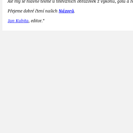
Ale my se hlavně těšme u televizních obrazovek z výkonů, gólů a r
Přejeme dobré čtení našich
Názorů
.
Jan Kubita
, editor.“
Zita Kazdová
MUDr. Zita Kazdová dobrovolnice v neziskovém sektoru, původn
hnutí ANO
Názory HN
zeman