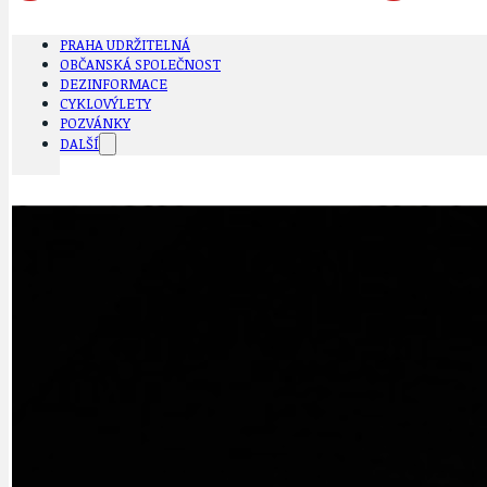
PRAHA UDRŽITELNÁ
OBČANSKÁ SPOLEČNOST
DEZINFORMACE
CYKLOVÝLETY
POZVÁNKY
DALŠÍ
AKTUALITY
JEDNOU VĚTO
BÁSNĚ. FEJETONY. SATIRA
KLÁNOVICKÁ 
CYKLOVÝLETY
KRUHOVÝ OBJE