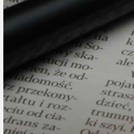
PRAHA UDRŽITELNÁ
OBČANSKÁ SPOLEČNOST
DEZINFORMACE
CYKLOVÝLETY
POZVÁNKY
DALŠÍ
AKTUALITY
JEDNOU VĚTO
BÁSNĚ. FEJETONY. SATIRA
KLÁNOVICKÁ 
CYKLOVÝLETY
KRUHOVÝ OBJE