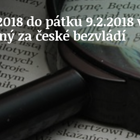
2018 do pátku 9.2.201
OLEČNOST
SKAUTSKÁ KLUBOVNA
ný za české bezvládí
VODAJE
ŠKOLY A ŠKOLSTVÍ
UKEM
SOCIÁLNÍ PROJEKTY A POMOC
STAVEBNÍ ZÁKON