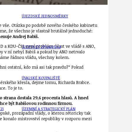
ÚJEZDSKÉ JEDNOSMĚRKY
je vše. Otázka po podobě nového českého kabinetu
tíme, že všechno je vlastně brutálně jednoduché:
enuje Andrej Babiš.
D a KDU-ČSL není problém účast ve vládě s ANO,
ÚJEZDSKÝ ZPRAVODAJ
by v ní nebyl Babiš a pokud by ANO netrvalo
nemáme řádnou vládu, všechny kolem.
chni ostatní, kdo má asi tak pravdu?“ Pokud
ÚVALSKÉ KOUPALIŠTĚ
iérského křesla, dejme tomu, Richarda Brabce.
e. To je to.
ho strana dostala 29,6 procenta hlasů. A hned
echce být Babišovou rodinnou firmou.
21
ÚZEMNÍ A STRATEGICKÝ PLÁN
ské, prozápadní vlády, o kterou rétoricky tak
se konalo mistrovství republiky v rozporu mezi