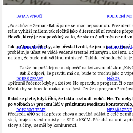
DATA A VÝROČÍ
KULTURNÍ MO
„Po schůzce Zeman−Babiš jsme se moc neposunuli. Prezident už
stále vyhlíží málem tak složitě jako diferenciální rovnice přep
člověk, který je zodpovědný za to, že skoro čtyři měsíce od
Jak to? Inu, stačilo by, aby přestal tvrdit, že jen a jen on mu
DEZINFORMACE
NÁDRAŽÍ PRAH
problém je účast ve vládě vedené trestně stíhaným Babišem. Dok
na tom, že bude mít většinu ministrů. Takhle jednoduché to je
Takže ho požádejme o odpověď na kvízovou otázku: „Když v
Babiš odpoví, že pravdu má on, bude to trochu jako z vtipu
DOBRÉ ZPRÁVY
NÁZOR
Upřímně řečeno: kdyby Babišovi šlo opravdu o program či o mak
Mohlo by se hnedle makat o sto šest. Jenže o program Babišovi zj
Babiš se plete, když říká, že takto rozhodli voliči. Ne. To ne
po volbách 57 procent lidí v průzkumu Medianu konstatovalo, 
DOPORUČUJEME
NEZAŘAZENÉ
Předseda ANO se tak přesto chová a neváhá udělat z celé země 
stojí, hraje si s extremisty − s SPD a KSČM. Přísahá na unii 
slovy a činy, neměl by konkurenci.