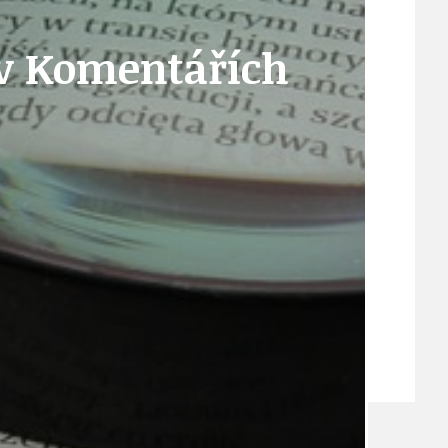
8 v Komentářích
VEŘEJNÉ ZAKÁZKY, VOLNÁ PRACOVNÍ MÍSTA
ZDRAVOTNÍ STŘEDISKO ÚJEZD NAD LESY
ŽIVOT KOLEM NÁS
ZPRÁVY