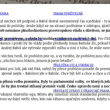
ZAIKA
PRAHA UDRŽITELNÁ
 nechce 101 podpisů a Babiš dostal neomezený čas a jednání − to 
saná do politiky. Jenže když se na situaci podíváme z odstupu, zjis
 voleb nemáme plnohodnotnou proevropskou vládu s důvěrou, se jm
sí být premiérem, a vláda by mohla vzniknout za čtrnáct dní.
Pro ČSS
A - KLÁNOVICE A PARKOVÁNÍ
PRAŽSKÉ STAVEBNÍ PŘEDPISY
once i piráti by do vlády podle předsedy Ivana Bartoše šli, pokud 
. Andrej Babiš ale vytrvale vypouští mlhu a viní z toho, že stále 
šichni tvrdí, že problém jste vy, a vy tvrdíte, že problém jsou vši
 „všichni jsou blázni, jenom já jsem letadlo“.
PŘELOŽKA I/12 A STAVBA 511
ání pro lidi, jak rád říká, nebyl by přece problém posadit do prem
evně nejde − Babišovi jde o Babiše. Chce být šéf a chce a chce a chc
byla přímá volba premiéra. Byly to parlamentní volby, ve kterých je
že by jim trestně stíhaný premiér vadil. Česko opravdu není a n
PŘEVZATÉ ZPRÁVY Z ÚŘADU MČ PRAHA 
rukojmí vlastního ega. Místo aby umožnil vznik standardní proevrop
a přitom vychází vstříc těm, kdo nás táhnou opačným směrem. Kdyby 