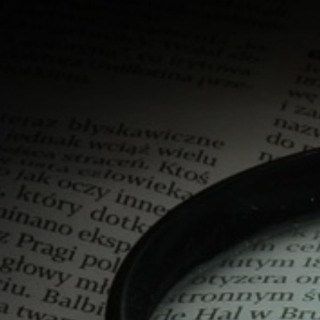
ZAIKA
PRAHA UDRŽITELNÁ
A - KLÁNOVICE A PARKOVÁNÍ
PRAŽSKÉ STAVEBNÍ PŘEDPISY
PŘELOŽKA I/12 A STAVBA 511
PŘEVZATÉ ZPRÁVY Z ÚŘADU MČ PRAHA 