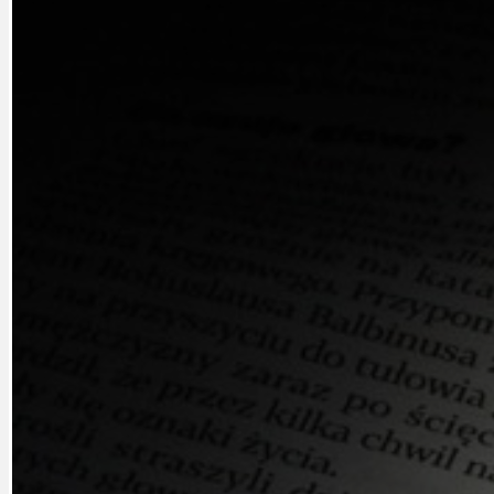
DATA A VÝROČÍ
KULTURNÍ MO
DEZINFORMACE
NÁDRAŽÍ PRAH
DOBRÉ ZPRÁVY
NÁZOR
DOPORUČUJEME
NEZAŘAZENÉ