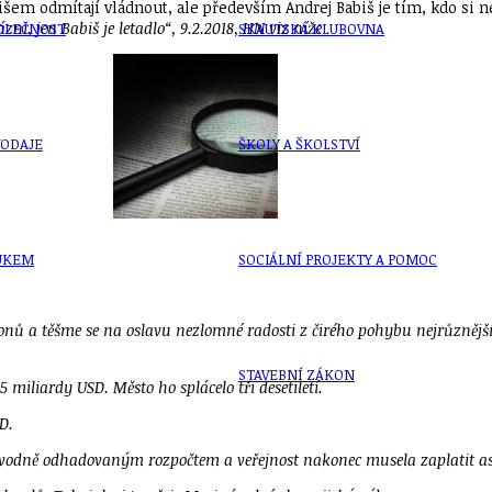
 Babišem odmítají vládnout, ale především Andrej Babiš je tím, kdo s
zni, jen Babiš je letadlo“, 9.2.2018, HN viz níže
OLEČNOST
SKAUTSKÁ KLUBOVNA
VODAJE
ŠKOLY A ŠKOLSTVÍ
UKEM
SOCIÁLNÍ PROJEKTY A POMOC
ů a těšme se na oslavu nezlomné radosti z čirého pohybu nejrůznějšíc
STAVEBNÍ ZÁKON
miliardy USD. Město ho splácelo tři desetiletí.
D.
vodně odhadovaným rozpočtem a veřejnost nakonec musela zaplatit as