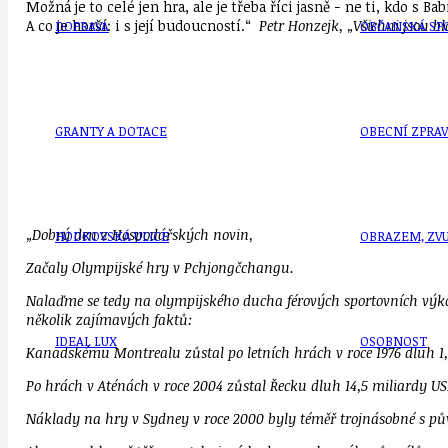
Možná je to celé jen hra, ale je třeba říci jasně − ne ti, kdo s
A co je horší: i s její budoucností.“
Petr Honzejk, „Všichni jsou blá
DOPRAVA
OBČANSKÁ SP
GRANTY A DOTACE
OBECNÍ ZPRA
„Dobrý den z Hospodářských novin,
HODKOVSKÁ ULICE
OBRAZEM, ZV
Začaly Olympijské hry v Pchjongčchangu.
Nalaďme se tedy na olympijského ducha férových sportovních výkon
několik zajímavých faktů:
IDEAL LUX
OSOBNOST
Kanadskému Montrealu zůstal po letních hrách v roce 1976 dluh 1,5 
Po hrách v Aténách v roce 2004 zůstal Řecku dluh 14,5 miliardy US
Náklady na hry v Sydney v roce 2000 byly téměř trojnásobné s pů