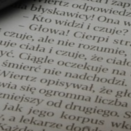
U
PETICE, VÝZVY, HLASOVÁNÍ, SOUTĚŽE
SPOJKA
POLITIKA
ZD V KOLODĚJÍCH
POZVÁNKY