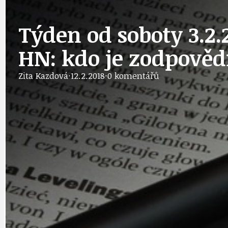
Týden od soboty 3.2.
DOPRAVA
OBČANSKÁ SP
HN: kdo je zodpověd
Zita Kazdová
·
12.2.2018
·
0 komentářů
GRANTY A DOTACE
OBECNÍ ZPRA
HODKOVSKÁ ULICE
OBRAZEM, ZV
IDEAL LUX
OSOBNOST