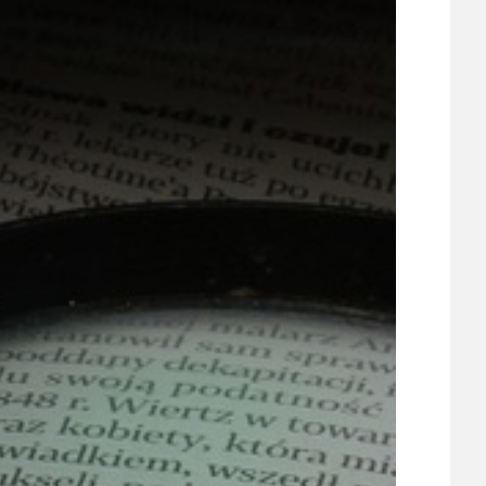
ÚJEZDSKÉ JEDNOSMĚRKY
ÚJEZDSKÝ ZPRAVODAJ
ÚVALSKÉ KOUPALIŠTĚ
21
ÚZEMNÍ A STRATEGICKÝ PLÁN