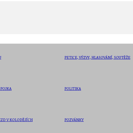
U
PETICE, VÝZVY, HLASOVÁNÍ, SOUTĚŽE
SPOJKA
POLITIKA
ZD V KOLODĚJÍCH
POZVÁNKY