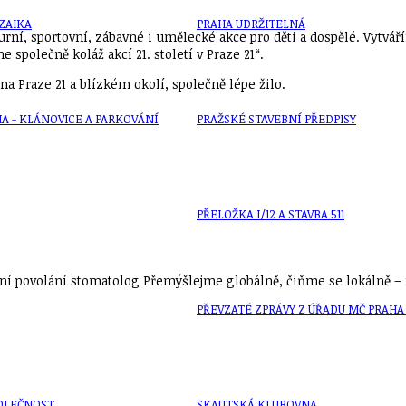
ZAIKA
PRAHA UDRŽITELNÁ
rní, sportovní, zábavné i umělecké akce pro děti a dospělé. Vytvá
společně koláž akcí 21. století v Praze 21“.
a Praze 21 a blízkém okolí, společně lépe žilo.
A - KLÁNOVICE A PARKOVÁNÍ
PRAŽSKÉ STAVEBNÍ PŘEDPISY
PŘELOŽKA I/12 A STAVBA 511
í povolání stomatolog Přemýšlejme globálně, čiňme se lokálně – n
PŘEVZATÉ ZPRÁVY Z ÚŘADU MČ PRAHA 
OLEČNOST
SKAUTSKÁ KLUBOVNA