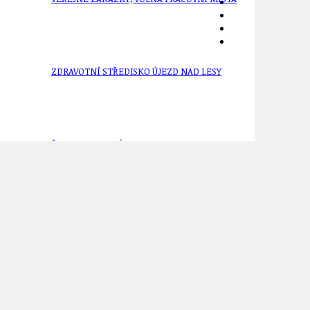
ZDRAVOTNÍ STŘEDISKO ÚJEZD NAD LESY
ŽIVOT KOLEM NÁS
ZPRÁVY
ckého v dubnu 2024