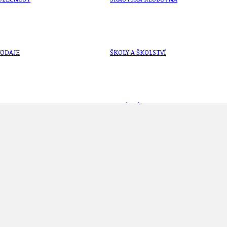
VODAJE
ŠKOLY A ŠKOLSTVÍ
UKEM
SOCIÁLNÍ PROJEKTY A POMOC
STAVEBNÍ ZÁKON
o mnoha dějstvích v Psích uších Roberta Male