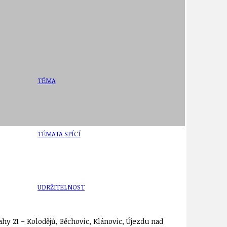
TÉMA
TÉMATA SPÍCÍ
UDRŽITELNOST
rahy 21 – Kolodějů, Běchovic, Klánovic, Újezdu nad