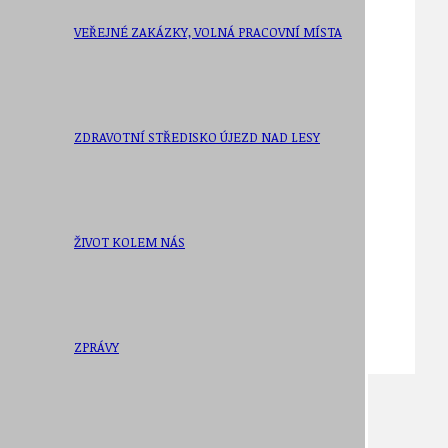
VEŘEJNÉ ZAKÁZKY, VOLNÁ PRACOVNÍ MÍSTA
ZDRAVOTNÍ STŘEDISKO ÚJEZD NAD LESY
ŽIVOT KOLEM NÁS
ZPRÁVY