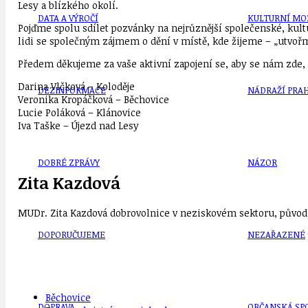
Lesy a blízkého okolí.
DATA A VÝROČÍ
KULTURNÍ MO
Pojďme spolu sdílet pozvánky na nejrůznější společenské, kultu
lidi se společným zájmem o dění v místě, kde žijeme – „utvořme 
Předem děkujeme za vaše aktivní zapojení se, aby se nám zde, n
Darina Vlčková – Koloděje
DEZINFORMACE
NÁDRAŽÍ PRAH
Veronika Kropáčková – Běchovice
Lucie Poláková – Klánovice
Iva Taške – Újezd nad Lesy
DOBRÉ ZPRÁVY
NÁZOR
Zita Kazdová
MUDr. Zita Kazdová dobrovolnice v neziskovém sektoru, původn
DOPORUČUJEME
NEZAŘAZENÉ
Běchovice
DOPRAVA
OBČANSKÁ SP