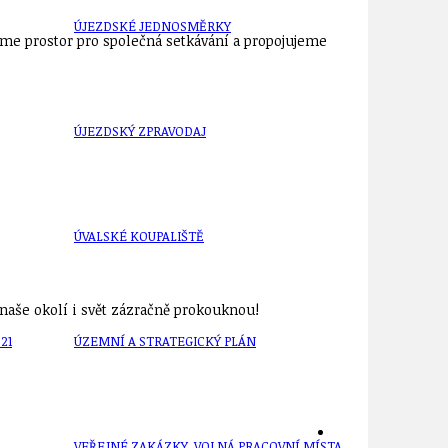
ÚJEZDSKÉ JEDNOSMĚRKY
říme prostor pro společná setkávání a propojujeme
ÚJEZDSKÝ ZPRAVODAJ
ÚVALSKÉ KOUPALIŠTĚ
aše okolí i svět zázračně prokouknou!
21
ÚZEMNÍ A STRATEGICKÝ PLÁN
VEŘEJNÉ ZAKÁZKY, VOLNÁ PRACOVNÍ MÍSTA