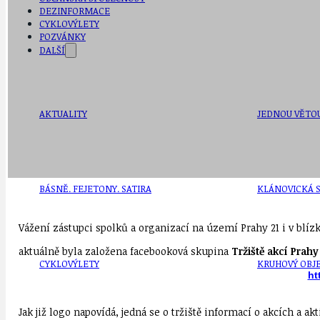
DEZINFORMACE
CYKLOVÝLETY
POZVÁNKY
DALŠÍ
AKTUALITY
JEDNOU VĚTO
BÁSNĚ. FEJETONY. SATIRA
KLÁNOVICKÁ 
Vážení zástupci spolků a organizací na území Prahy 21 i v blíz
aktuálně byla založena facebooková skupina
Tržiště akcí Prahy
CYKLOVÝLETY
KRUHOVÝ OBJE
ht
Jak již logo napovídá, jedná se o tržiště informací o akcích a a