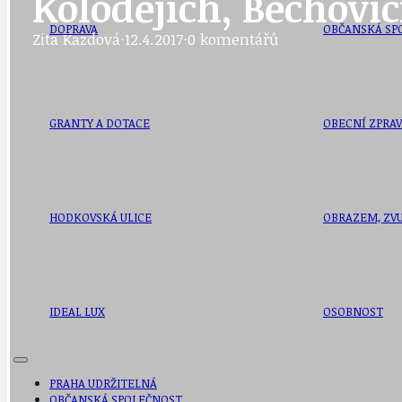
Kolodějích, Běchovic
DOPRAVA
OBČANSKÁ SP
Zita Kazdová
·
12.4.2017
·
0 komentářů
GRANTY A DOTACE
OBECNÍ ZPRA
HODKOVSKÁ ULICE
OBRAZEM, ZV
IDEAL LUX
OSOBNOST
PRAHA UDRŽITELNÁ
OBČANSKÁ SPOLEČNOST