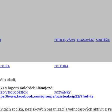
U
PETICE, VÝZVY, HLASOVÁNÍ, SOUTĚŽE
SPOJKA
POLITIKA
kém okolí,
 21
s logem
KoloběchKlánojezd:
ZD V KOLODĚJÍCH
POZVÁNKY
tps://www.facebook.com/
groups/trzisteakcip21/?fref=ts
ktivitách spolků, neziskových organizací a volnočasových aktivit z P