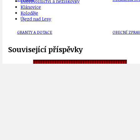
Dobrovolnictví a neziskovky
Klánovice
Koloděje
Újezd nad Lesy
GRANTY A DOTACE
OBECNÍ ZPRA
Související příspěvky
HODKOVSKÁ ULICE
OBRAZEM, ZV
IDEAL LUX
OSOBNOST
Penzijní reforma jako (tragi)komedie 
2.5.2024