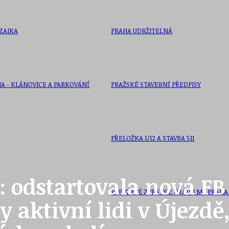
ZAIKA
PRAHA UDRŽITELNÁ
A - KLÁNOVICE A PARKOVÁNÍ
PRAŽSKÉ STAVEBNÍ PŘEDPISY
PŘELOŽKA I/12 A STAVBA 511
1: odstartovala nová F
PŘEVZATÉ ZPRÁVY Z ÚŘADU MČ PRAHA 
 aktivní lidi v Újezdě