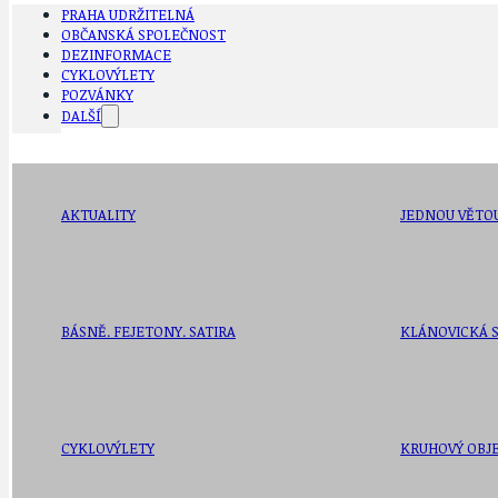
PRAHA UDRŽITELNÁ
OBČANSKÁ SPOLEČNOST
DEZINFORMACE
CYKLOVÝLETY
POZVÁNKY
DALŠÍ
AKTUALITY
JEDNOU VĚTO
BÁSNĚ. FEJETONY. SATIRA
KLÁNOVICKÁ 
CYKLOVÝLETY
KRUHOVÝ OBJE