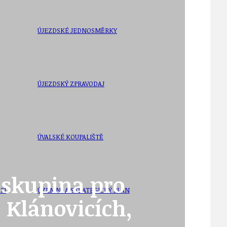
ÚJEZDSKÉ JEDNOSMĚRKY
ÚJEZDSKÝ ZPRAVODAJ
ÚVALSKÉ KOUPALIŠTĚ
B skupina pro
21
ÚZEMNÍ A STRATEGICKÝ PLÁN
, Klánovicích,