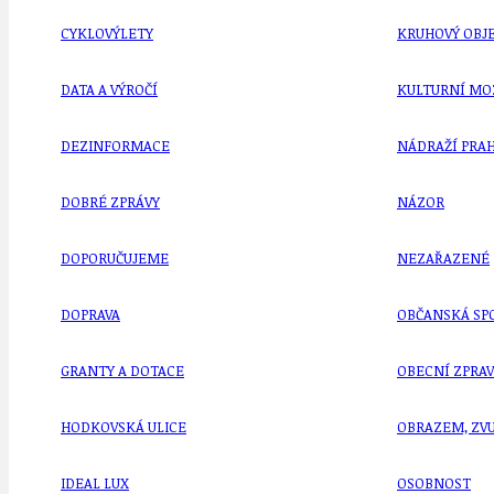
CYKLOVÝLETY
KRUHOVÝ OBJE
DATA A VÝROČÍ
KULTURNÍ MO
DEZINFORMACE
NÁDRAŽÍ PRAH
DOBRÉ ZPRÁVY
NÁZOR
DOPORUČUJEME
NEZAŘAZENÉ
DOPRAVA
OBČANSKÁ SP
GRANTY A DOTACE
OBECNÍ ZPRA
HODKOVSKÁ ULICE
OBRAZEM, ZV
IDEAL LUX
OSOBNOST