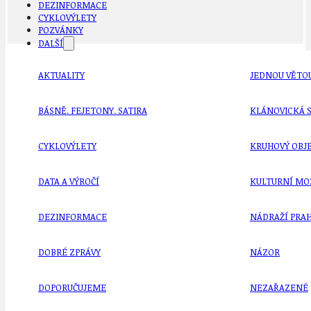
DEZINFORMACE
CYKLOVÝLETY
POZVÁNKY
DALŠÍ
AKTUALITY
JEDNOU VĚTO
BÁSNĚ. FEJETONY. SATIRA
KLÁNOVICKÁ 
CYKLOVÝLETY
KRUHOVÝ OBJE
DATA A VÝROČÍ
KULTURNÍ MO
DEZINFORMACE
NÁDRAŽÍ PRAH
DOBRÉ ZPRÁVY
NÁZOR
DOPORUČUJEME
NEZAŘAZENÉ