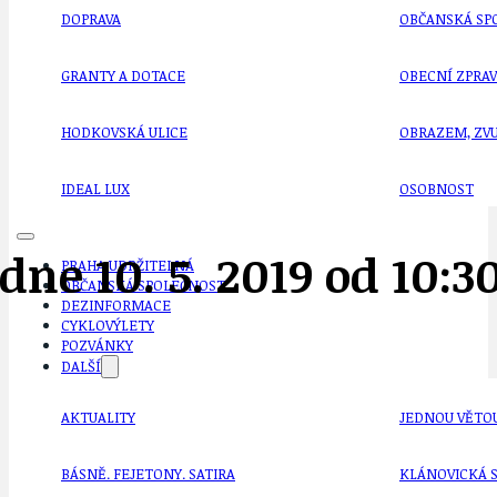
DOPRAVA
OBČANSKÁ SP
GRANTY A DOTACE
OBECNÍ ZPRA
HODKOVSKÁ ULICE
OBRAZEM, ZV
IDEAL LUX
OSOBNOST
ne 10. 5. 2019 od 10:30
PRAHA UDRŽITELNÁ
OBČANSKÁ SPOLEČNOST
DEZINFORMACE
CYKLOVÝLETY
POZVÁNKY
DALŠÍ
AKTUALITY
JEDNOU VĚTO
BÁSNĚ. FEJETONY. SATIRA
KLÁNOVICKÁ 