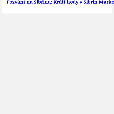
Pozvání na Sibřinu: Krůtí hody v Sibrin Marke