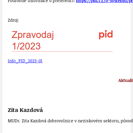
Podrobné informace o preferenci:
https://pid.cz/o-systemu/p
Zdroj:
Info_PID_2023-01
Aktual
Zita Kazdová
MUDr. Zita Kazdová dobrovolnice v neziskovém sektoru, původn