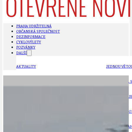
PRAHA UDRŽITELNÁ
OBČANSKÁ SPOLEČNOST
DEZINFORMACE
CYKLOVÝLETY
POZVÁNKY
DALŠÍ
AKTUALITY
JEDNOU VĚTO
BÁSNĚ. FEJETONY. SATIRA
KLÁNOVICKÁ 
CYKLOVÝLETY
KRUHOVÝ OBJE
DATA A VÝROČÍ
KULTURNÍ MO
DEZINFORMACE
NÁDRAŽÍ PRAH