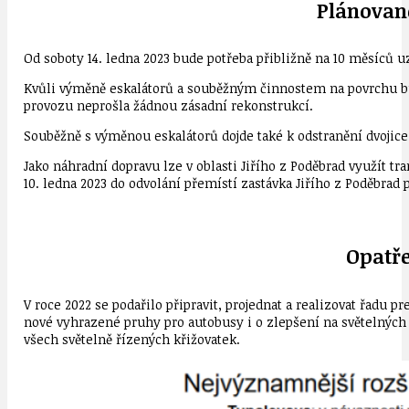
Plánovan
Od soboty 14. ledna 2023 bude potřeba přibližně na 10 měsíců uz
Kvůli
výměně eskalátorů a souběžným činnostem na povrchu bu
provozu neprošla žádnou zásadní
rekonstrukcí.
Souběžně s výměnou eskalátorů dojde také k odstranění dvojic
Jako náhradní dopravu lze v oblasti Jiřího z Poděbrad využít tr
10. ledna 2023 do odvolání přemístí zastávka Jiřího z Poděbrad 
Opatře
V roce
2022
se
podařilo
připravit,
projednat
a realizovat
řadu
pr
nové
vyhrazené
pruhy
pro
autobusy
i
o
zlepšení
na
světelných
všech světelně řízených křižovatek.