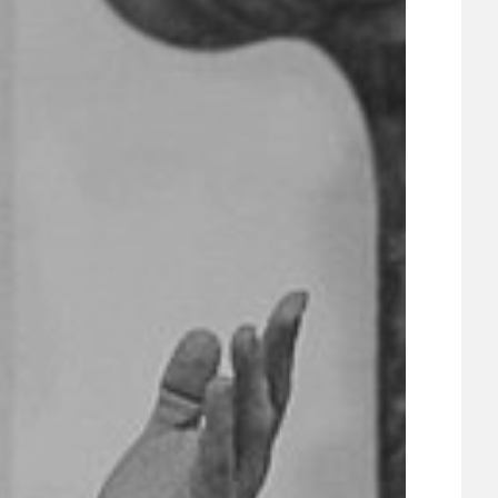
ÚJEZDSKÉ JEDNOSMĚRKY
ÚJEZDSKÝ ZPRAVODAJ
ÚVALSKÉ KOUPALIŠTĚ
21
ÚZEMNÍ A STRATEGICKÝ PLÁN