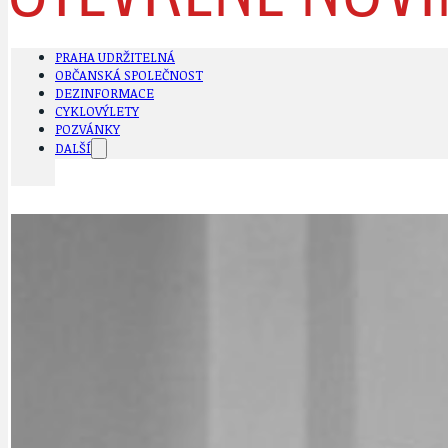
PRAHA UDRŽITELNÁ
OBČANSKÁ SPOLEČNOST
DEZINFORMACE
CYKLOVÝLETY
POZVÁNKY
DALŠÍ
AKTUALITY
JEDNOU VĚTO
BÁSNĚ. FEJETONY. SATIRA
KLÁNOVICKÁ 
CYKLOVÝLETY
KRUHOVÝ OBJE