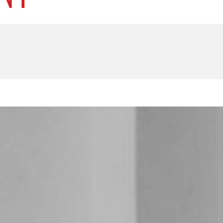
U
PETICE, VÝZVY, HLASOVÁNÍ, SOUTĚŽE
SPOJKA
POLITIKA
ZD V KOLODĚJÍCH
POZVÁNKY