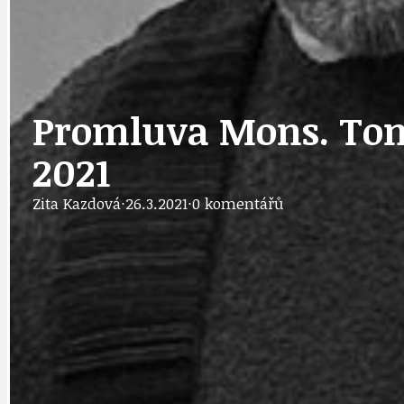
DOPRAVA
OBČANSKÁ SP
Promluva Mons. Tomáš
2021
GRANTY A DOTACE
OBECNÍ ZPRA
Zita Kazdová
·
26.3.2021
·
0 komentářů
HODKOVSKÁ ULICE
OBRAZEM, ZV
IDEAL LUX
OSOBNOST