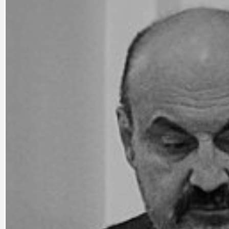
DATA A VÝROČÍ
KULTURNÍ MO
DEZINFORMACE
NÁDRAŽÍ PRAH
DOBRÉ ZPRÁVY
NÁZOR
DOPORUČUJEME
NEZAŘAZENÉ