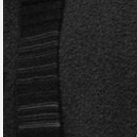
PRAHA UDRŽITELNÁ
OBČANSKÁ SPOLEČNOST
DEZINFORMACE
CYKLOVÝLETY
POZVÁNKY
DALŠÍ
AKTUALITY
JEDNOU VĚTO
BÁSNĚ. FEJETONY. SATIRA
KLÁNOVICKÁ 
CYKLOVÝLETY
KRUHOVÝ OBJE