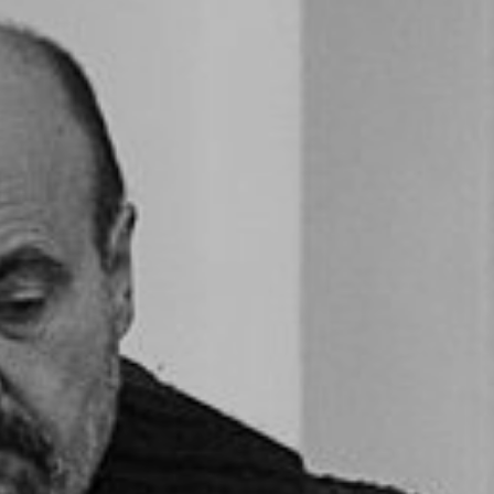
ZAIKA
PRAHA UDRŽITELNÁ
A - KLÁNOVICE A PARKOVÁNÍ
PRAŽSKÉ STAVEBNÍ PŘEDPISY
PŘELOŽKA I/12 A STAVBA 511
PŘEVZATÉ ZPRÁVY Z ÚŘADU MČ PRAHA 