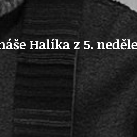
OLEČNOST
SKAUTSKÁ KLUBOVNA
e Halíka z 5. neděle p
VODAJE
ŠKOLY A ŠKOLSTVÍ
UKEM
SOCIÁLNÍ PROJEKTY A POMOC
STAVEBNÍ ZÁKON