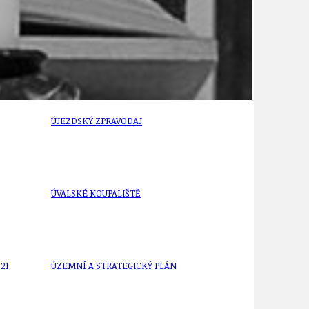
ÚJEZDSKÉ JEDNOSMĚRKY
ÚJEZDSKÝ ZPRAVODAJ
ÚVALSKÉ KOUPALIŠTĚ
21
ÚZEMNÍ A STRATEGICKÝ PLÁN