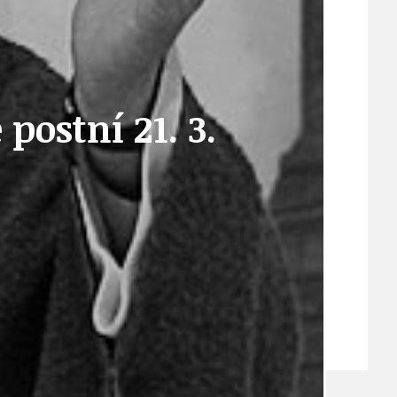
VEŘEJNÉ ZAKÁZKY, VOLNÁ PRACOVNÍ MÍSTA
ostní 21. 3.
ZDRAVOTNÍ STŘEDISKO ÚJEZD NAD LESY
ŽIVOT KOLEM NÁS
ZPRÁVY