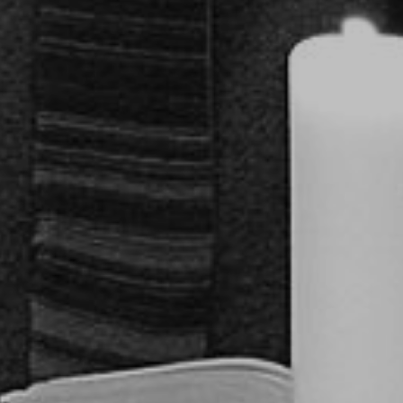
U
PETICE, VÝZVY, HLASOVÁNÍ, SOUTĚŽE
SPOJKA
POLITIKA
ZD V KOLODĚJÍCH
POZVÁNKY