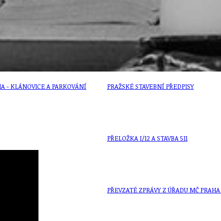
ZAIKA
PRAHA UDRŽITELNÁ
A - KLÁNOVICE A PARKOVÁNÍ
PRAŽSKÉ STAVEBNÍ PŘEDPISY
PŘELOŽKA I/12 A STAVBA 511
PŘEVZATÉ ZPRÁVY Z ÚŘADU MČ PRAHA 