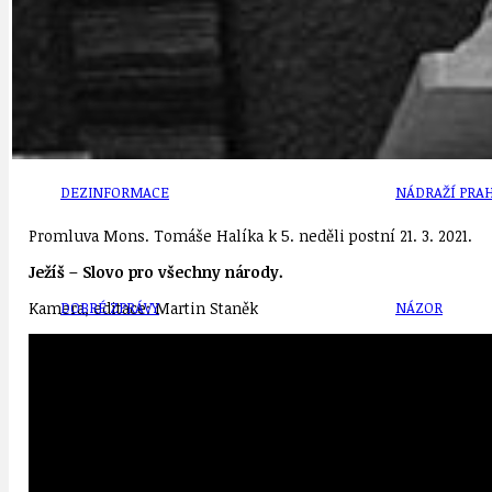
DATA A VÝROČÍ
KULTURNÍ MO
DEZINFORMACE
NÁDRAŽÍ PRAH
Promluva Mons. Tomáše Halíka k 5. neděli postní 21. 3. 2021.
Ježíš – Slovo pro všechny národy.
Kamera, editace: Martin Staněk
DOBRÉ ZPRÁVY
NÁZOR
DOPORUČUJEME
NEZAŘAZENÉ