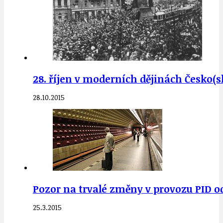
28. říjen v moderních dějinách Česko(
28.10.2015
Pozor na trvalé změny v provozu PID od
25.3.2015