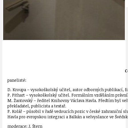
IDEAL LUX
OSOBNOST
C
panelisté:
D. Kroupa – vysokoškolský učitel, autor odborných publikací, f
P. Pithart – vysokoškolský učitel. Formálním vzděláním právník
M. Žantovský – ředitel Knihovny Václava Havla. Předtím byl ve
překladatel, publicista a textař.
P. Kolář – působil v řadě vedoucích pozic v české zahraniční 
Havla pro evropskou integraci a Balkán a velvyslance ve Švédsku
moderace: J. Štern