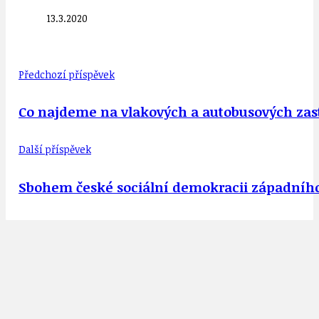
13.3.2020
Předchozí příspěvek
Co najdeme na vlakových a autobusových zast
Další příspěvek
Sbohem české sociální demokracii západníh