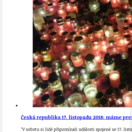
Česká republika 17. listopadu 2018: máme prem
"V sobotu si lidé připomínali události spojené se 17. li