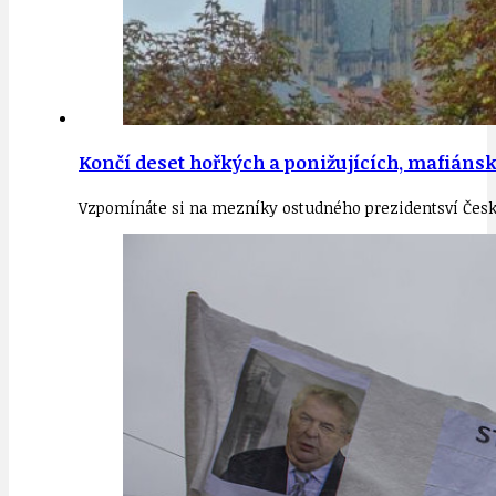
Končí deset hořkých a ponižujících, mafiáns
Vzpomínáte si na mezníky ostudného prezidentsví České 