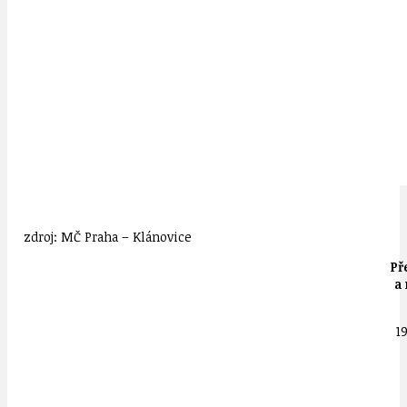
zdroj: MČ Praha – Klánovice
Př
a 
1