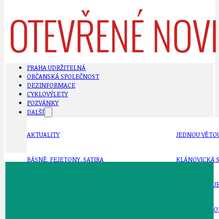
PRAHA UDRŽITELNÁ
OBČANSKÁ SPOLEČNOST
DEZINFORMACE
CYKLOVÝLETY
POZVÁNKY
DALŠÍ
AKTUALITY
JEDNOU VĚTO
BÁSNĚ. FEJETONY. SATIRA
KLÁNOVICKÁ 
CYKLOVÝLETY
KRUHOVÝ OBJE
DATA A VÝROČÍ
KULTURNÍ MO