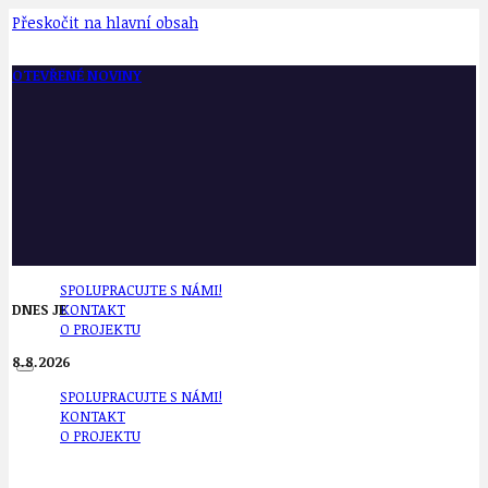
Přeskočit na hlavní obsah
OTEVŘENÉ NOVINY
SPOLUPRACUJTE S NÁMI!
DNES JE
KONTAKT
O PROJEKTU
8.8.2026
SPOLUPRACUJTE S NÁMI!
KONTAKT
O PROJEKTU