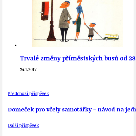
Trvalé změny příměstských busů od 28.
24.1.2017
Předchozí příspěvek
Domeček pro včely samotářky – návod na jed
Další příspěvek