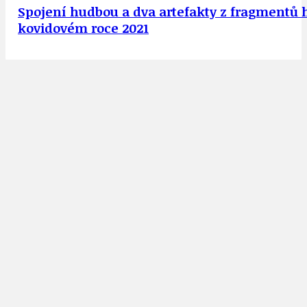
Spojení hudbou a dva artefakty z fragmentů 
kovidovém roce 2021