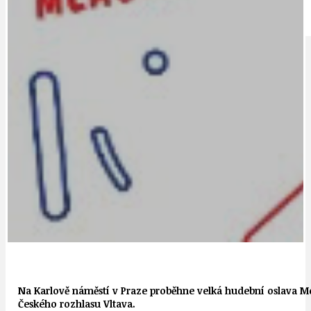
IDEAL LUX
OSOBNOST
Na Karlově náměstí v Praze proběhne velká hudební oslava Me
Českého rozhlasu Vltava.