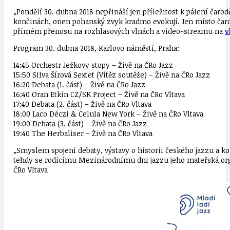
„Pondělí 30. dubna 2018 nepřináší jen příležitost k pálení čaro
končinách, onen pohanský zvyk kradmo evokují. Jen místo čaro
přímém přenosu na rozhlasových vlnách a video-streamu na
v
Program 30. dubna 2018, Karlovo náměstí, Praha:
14:45 Orchestr Ježkovy stopy – Živě na ČRo Jazz
15:50 Silva Šírová Sextet (Vítěz soutěže) – Živě na ČRo Jazz
16:20 Debata (1. část) – Živě na ČRo Jazz
16:40 Oran Etkin CZ/SK Project – Živě na ČRo Vltava
17:40 Debata (2. část) – Živě na ČRo Vltava
18:00 Laco Déczi & Celula New York – Živě na ČRo Vltava
19:00 Debata (3. část) – Živě na ČRo Jazz
19:40 The Herbaliser – Živě na ČRo Vltava
„Smyslem spojení debaty, výstavy o historii českého jazzu a ko
tehdy se rodícímu Mezinárodnímu dni jazzu jeho mateřská or
ČRo Vltava