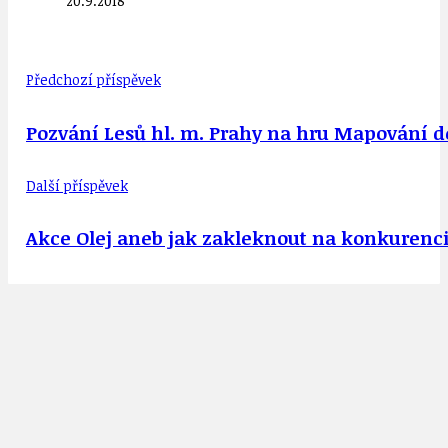
20.9.2018
Předchozí příspěvek
Pozvání Lesů hl. m. Prahy na hru Mapování det
Další příspěvek
Akce Olej aneb jak zakleknout na konkurenci 