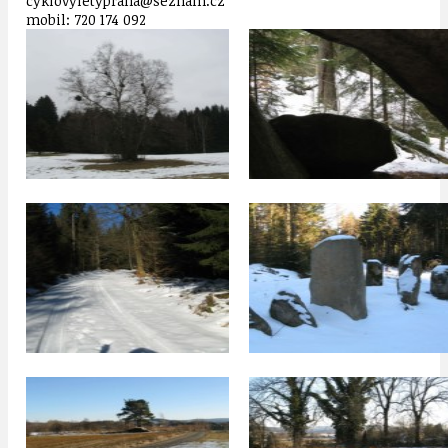
cyklovyletypraha@seznam.cz
mobil: 720 174 092