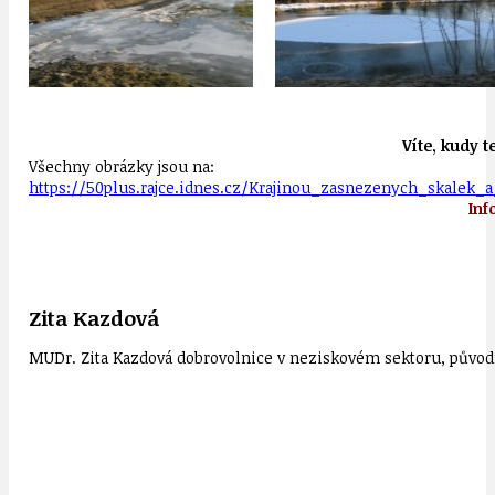
Víte, kudy t
Všechny obrázky jsou na:
https://50plus.rajce.idnes.cz/
Krajinou_zasnezenych_skalek_a
Inf
Zita Kazdová
MUDr. Zita Kazdová dobrovolnice v neziskovém sektoru, původn