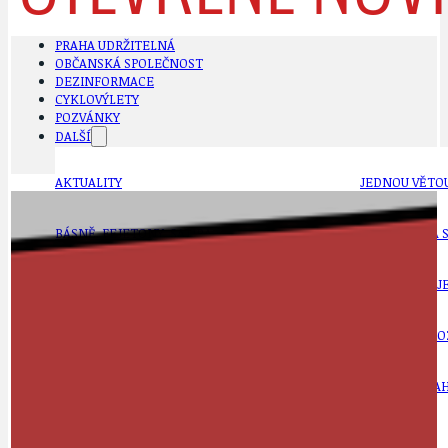
PRAHA UDRŽITELNÁ
OBČANSKÁ SPOLEČNOST
DEZINFORMACE
CYKLOVÝLETY
POZVÁNKY
DALŠÍ
AKTUALITY
JEDNOU VĚTO
BÁSNĚ. FEJETONY. SATIRA
KLÁNOVICKÁ 
CYKLOVÝLETY
KRUHOVÝ OBJE
DATA A VÝROČÍ
KULTURNÍ MO
DEZINFORMACE
NÁDRAŽÍ PRAH
DOBRÉ ZPRÁVY
NÁZOR