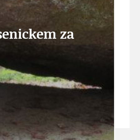
VEŘEJNÉ ZAKÁZKY, VOLNÁ PRACOVNÍ MÍSTA
esenickem za
ZDRAVOTNÍ STŘEDISKO ÚJEZD NAD LESY
ŽIVOT KOLEM NÁS
ZPRÁVY