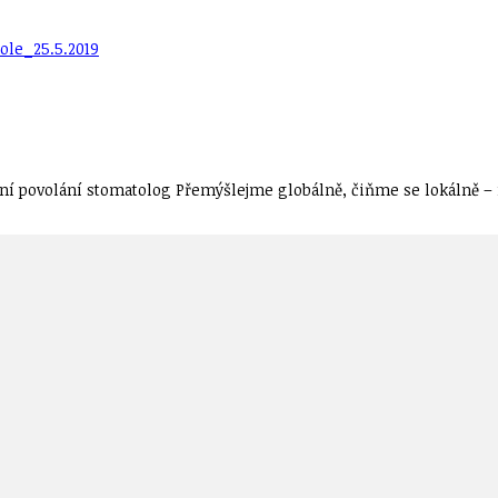
ole_25.5.2019
í povolání stomatolog Přemýšlejme globálně, čiňme se lokálně – n