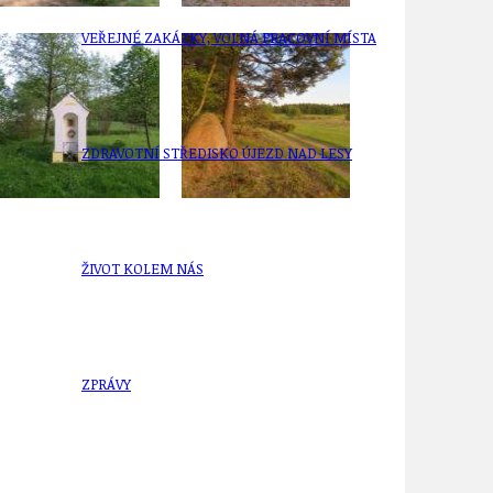
VEŘEJNÉ ZAKÁZKY, VOLNÁ PRACOVNÍ MÍSTA
ZDRAVOTNÍ STŘEDISKO ÚJEZD NAD LESY
ŽIVOT KOLEM NÁS
ZPRÁVY