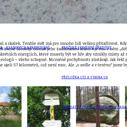
ZAIKA
PRAHA UDRŽITELNÁ
nů a skalek. Tenhle svět má pro mnoho lidí velkou přitažlivost. Kd
A - KLÁNOVICE A PARKOVÁNÍ
PRAŽSKÉ STAVEBNÍ PŘEDPISY
začne hlouběji vnímat jeho zadumanou krásu a je mu v něm „dobře“.
nkrétních energiích, které musely být ve hře aby vznikly místy až 
 geologů – všeho schopné. Nicméně pochybnosti zůstávají. Jak řekl j
jeli 57 kilometrů, což není moc. Ale „v sedle a v terénu“ jsme by
PŘELOŽKA I/12 A STAVBA 511
PŘEVZATÉ ZPRÁVY Z ÚŘADU MČ PRAHA 