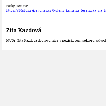
Fotky jsou na:
https://50plus.rajce.idnes.cz/Kolem_kamenu_Jesenicka_na_k
Zita Kazdová
MUDr. Zita Kazdová dobrovolnice v neziskovém sektoru, původn
ČR
cyklovýlety a cykloinfo
Rudolf Zemek
Související příspěvky