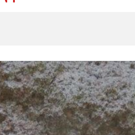
U
PETICE, VÝZVY, HLASOVÁNÍ, SOUTĚŽE
SPOJKA
POLITIKA
ZD V KOLODĚJÍCH
POZVÁNKY