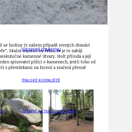
ÚJEZDSKÉ JEDNOSMĚRKY
yž se hodiny (v našem případě rovných dvanáct
ÚJEZDSKÝ ZPRAVODAJ
 Skalní mystici by řekli, že je to nabíjí
neskutečné kamenné útvary. Holt příroda a její
eden spisovatel píšící o kamenech, jestli toho od
li s přestávkami na focení a svačení přesně
ÚVALSKÉ KOUPALIŠTĚ
21
ÚZEMNÍ A STRATEGICKÝ PLÁN