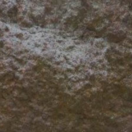
ZAIKA
PRAHA UDRŽITELNÁ
A - KLÁNOVICE A PARKOVÁNÍ
PRAŽSKÉ STAVEBNÍ PŘEDPISY
PŘELOŽKA I/12 A STAVBA 511
PŘEVZATÉ ZPRÁVY Z ÚŘADU MČ PRAHA 