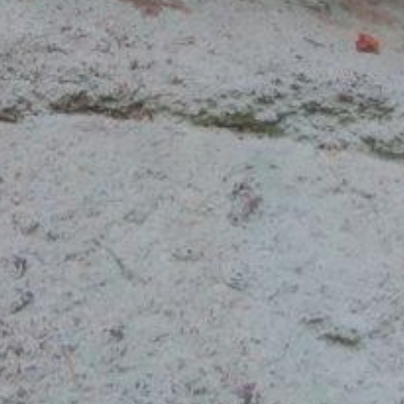
U
PETICE, VÝZVY, HLASOVÁNÍ, SOUTĚŽE
SPOJKA
POLITIKA
ZD V KOLODĚJÍCH
POZVÁNKY