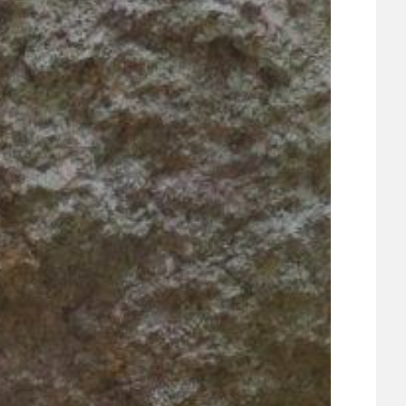
ÚJEZDSKÉ JEDNOSMĚRKY
ÚJEZDSKÝ ZPRAVODAJ
ÚVALSKÉ KOUPALIŠTĚ
21
ÚZEMNÍ A STRATEGICKÝ PLÁN