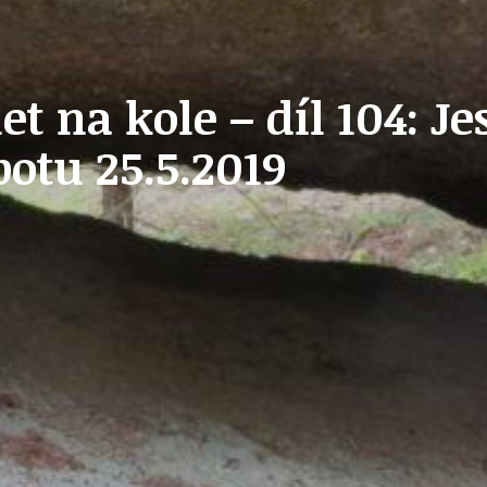
OLEČNOST
SKAUTSKÁ KLUBOVNA
t na kole – díl 104: J
otu 25.5.2019
VODAJE
ŠKOLY A ŠKOLSTVÍ
UKEM
SOCIÁLNÍ PROJEKTY A POMOC
STAVEBNÍ ZÁKON