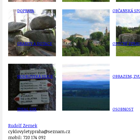
DOPRAVA
OBČANSKÁ SP
GRANTY A DOTACE
OBECNÍ ZPRA
HODKOVSKÁ ULICE
OBRAZEM, ZV
IDEAL LUX
OSOBNOST
Rudolf Zemek
cyklovyletypraha@seznam.cz
mobil: 720 174 092