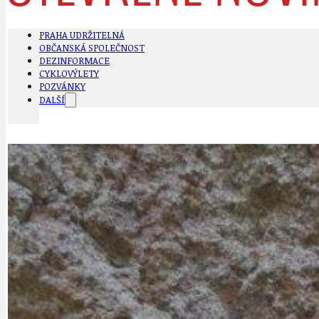
PRAHA UDRŽITELNÁ
OBČANSKÁ SPOLEČNOST
DEZINFORMACE
CYKLOVÝLETY
POZVÁNKY
DALŠÍ
AKTUALITY
JEDNOU VĚTO
BÁSNĚ. FEJETONY. SATIRA
KLÁNOVICKÁ 
CYKLOVÝLETY
KRUHOVÝ OBJE