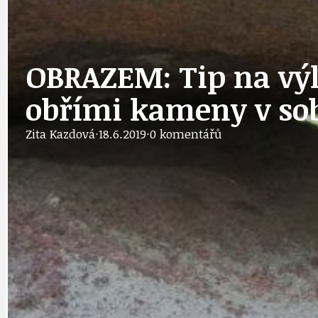
DOPRAVA
OBČANSKÁ SP
OBRAZEM: Tip na výle
obřími kameny v sob
GRANTY A DOTACE
OBECNÍ ZPRA
Zita Kazdová
·
18.6.2019
·
0 komentářů
HODKOVSKÁ ULICE
OBRAZEM, ZV
IDEAL LUX
OSOBNOST