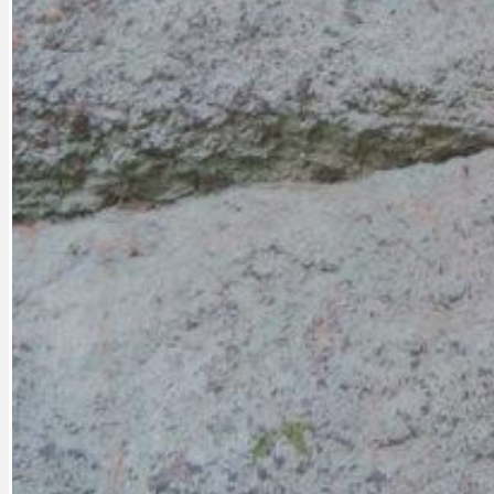
PRAHA UDRŽITELNÁ
OBČANSKÁ SPOLEČNOST
DEZINFORMACE
CYKLOVÝLETY
POZVÁNKY
DALŠÍ
AKTUALITY
JEDNOU VĚTO
BÁSNĚ. FEJETONY. SATIRA
KLÁNOVICKÁ 
CYKLOVÝLETY
KRUHOVÝ OBJE