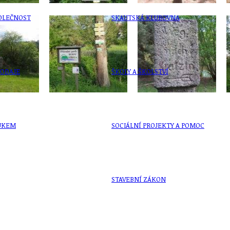
OLEČNOST
SKAUTSKÁ KLUBOVNA
VODAJE
ŠKOLY A ŠKOLSTVÍ
UKEM
SOCIÁLNÍ PROJEKTY A POMOC
STAVEBNÍ ZÁKON