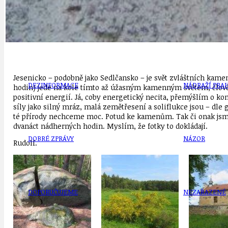
DATA A VÝROČÍ
KULTURNÍ MO
Jesenicko – podobně jako Sedlčansko – je svět zvláštních kame
DEZINFORMACE
NÁDRAŽÍ PRAH
hodin) jede na kole tímto až úžasným kamenným světem, člověk 
positivní energií. Já, coby energetický necita, přemýšlím o ko
síly jako silný mráz, malá zemětřesení a soliflukce jsou – dle
té přírody nechceme moc. Potud ke kamenům. Tak či onak jsme u
dvanáct nádherných hodin. Myslím, že fotky to dokládají.
DOBRÉ ZPRÁVY
NÁZOR
Rudolf.
DOPORUČUJEME
NEZAŘAZENÉ