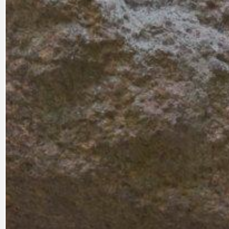
DATA A VÝROČÍ
KULTURNÍ MO
DEZINFORMACE
NÁDRAŽÍ PRAH
DOBRÉ ZPRÁVY
NÁZOR
DOPORUČUJEME
NEZAŘAZENÉ