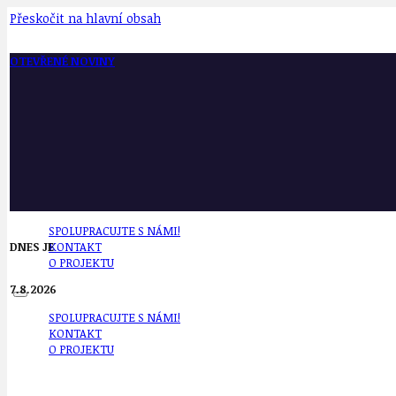
Přeskočit na hlavní obsah
OTEVŘENÉ NOVINY
SPOLUPRACUJTE S NÁMI!
DNES JE
KONTAKT
O PROJEKTU
7.8.2026
SPOLUPRACUJTE S NÁMI!
KONTAKT
O PROJEKTU