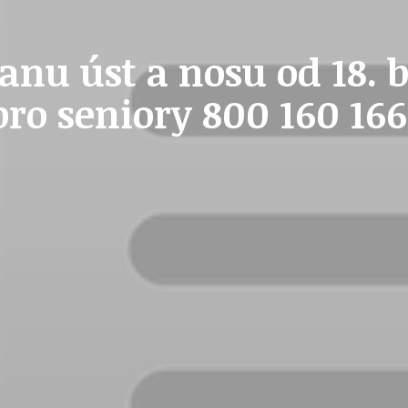
STAVEBNÍ ZÁKON
anu úst a nosu od 18. 
pro seniory 800 160 166
U
PETICE, VÝZVY, HLASOVÁNÍ, SOUTĚŽE
SPOJKA
POLITIKA