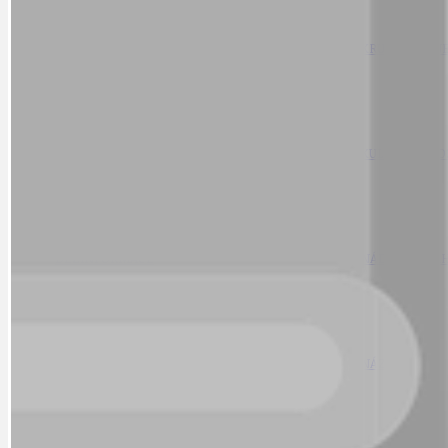
CYKLOVÝLETY
KRUHOVÝ OBJE
DATA A VÝROČÍ
KULTURNÍ MO
DEZINFORMACE
NÁDRAŽÍ PRAH
DOBRÉ ZPRÁVY
NÁZOR