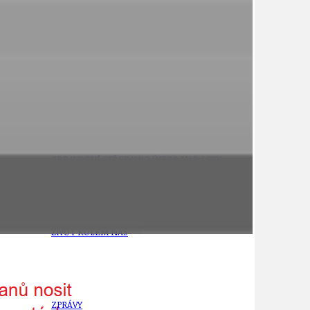
21
ÚZEMNÍ A STRATEGICKÝ PLÁN
VEŘEJNÉ ZAKÁZKY, VOLNÁ PRACOVNÍ MÍSTA
ZDRAVOTNÍ STŘEDISKO ÚJEZD NAD LESY
ŽIVOT KOLEM NÁS
ZPRÁVY