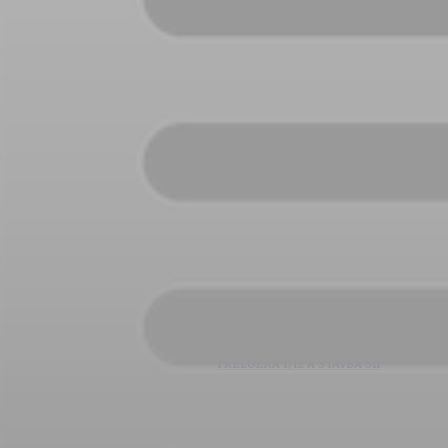
ZD V KOLODĚJÍCH
POZVÁNKY
ZAIKA
PRAHA UDRŽITELNÁ
A - KLÁNOVICE A PARKOVÁNÍ
PRAŽSKÉ STAVEBNÍ PŘEDPISY
PŘELOŽKA I/12 A STAVBA 511