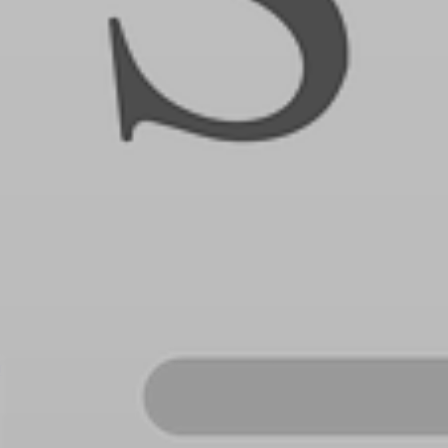
PŘEVZATÉ ZPRÁVY Z ÚŘADU MČ PRAHA 
OLEČNOST
SKAUTSKÁ KLUBOVNA
VODAJE
ŠKOLY A ŠKOLSTVÍ
UKEM
SOCIÁLNÍ PROJEKTY A POMOC