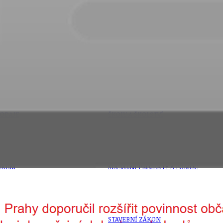
PŘEVZATÉ ZPRÁVY Z ÚŘADU MČ PRAHA 
OLEČNOST
SKAUTSKÁ KLUBOVNA
VODAJE
ŠKOLY A ŠKOLSTVÍ
UKEM
SOCIÁLNÍ PROJEKTY A POMOC
STAVEBNÍ ZÁKON