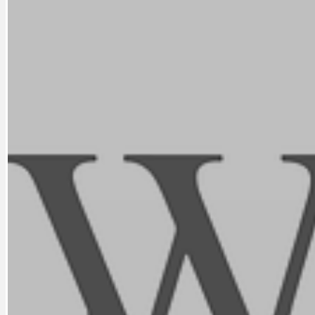
CYKLOVÝLETY
KRUHOVÝ OBJE
DATA A VÝROČÍ
KULTURNÍ MO
DEZINFORMACE
NÁDRAŽÍ PRAH
DOBRÉ ZPRÁVY
NÁZOR