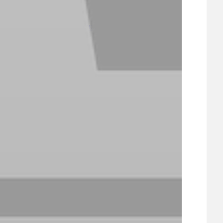
21
ÚZEMNÍ A STRATEGICKÝ PLÁN
VEŘEJNÉ ZAKÁZKY, VOLNÁ PRACOVNÍ MÍSTA
ZDRAVOTNÍ STŘEDISKO ÚJEZD NAD LESY
ŽIVOT KOLEM NÁS