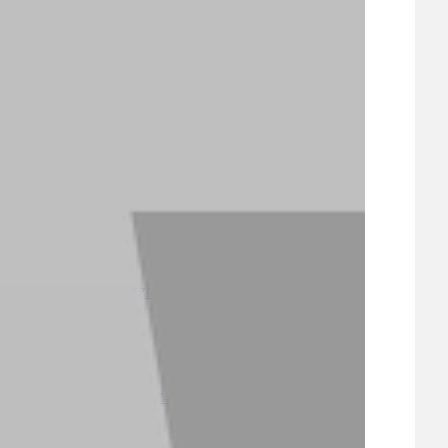
UDRŽITELNOST
ÚJEZDSKÉ JEDNOSMĚRKY
ÚJEZDSKÝ ZPRAVODAJ
ÚVALSKÉ KOUPALIŠTĚ