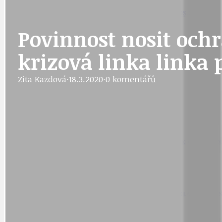
IDEAL LUX
OSOBNOST
Povinnost nosit ochr
krizová linka linka 
PRAHA UDRŽITELNÁ
OBČANSKÁ SPOLEČNOST
DEZINFORMACE
Zita Kazdová
·
18.3.2020
·
0 komentářů
CYKLOVÝLETY
POZVÁNKY
DALŠÍ
AKTUALITY
JEDNOU VĚTO
BÁSNĚ. FEJETONY. SATIRA
KLÁNOVICKÁ 