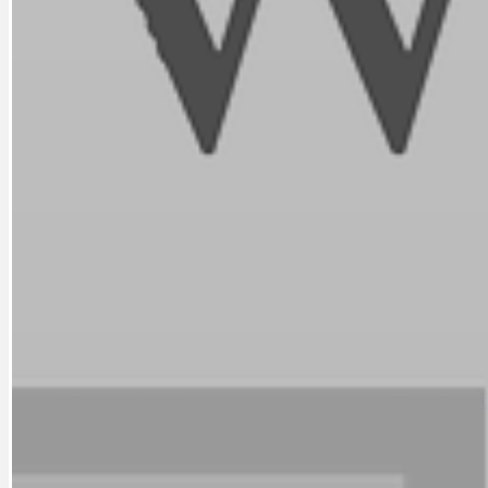
DOPORUČUJEME
NEZAŘAZENÉ
DOPRAVA
OBČANSKÁ SP
GRANTY A DOTACE
OBECNÍ ZPRA
HODKOVSKÁ ULICE
OBRAZEM, ZV