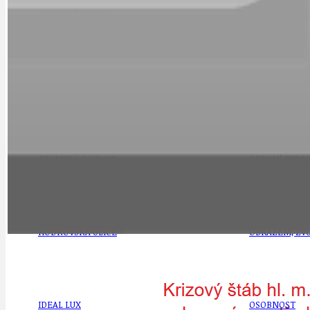
DOPORUČUJEME
NEZAŘAZENÉ
DOPRAVA
OBČANSKÁ SP
GRANTY A DOTACE
OBECNÍ ZPRA
HODKOVSKÁ ULICE
OBRAZEM, ZV
IDEAL LUX
OSOBNOST