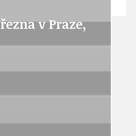
ZPRÁVY
března v Praze,
TÉMA
TÉMATA SPÍCÍ