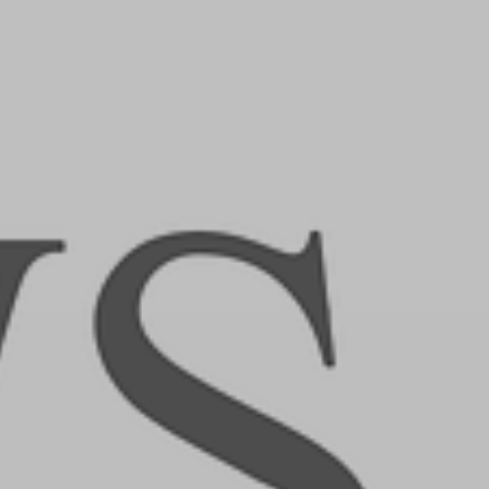
ZD V KOLODĚJÍCH
POZVÁNKY
ZAIKA
PRAHA UDRŽITELNÁ
A - KLÁNOVICE A PARKOVÁNÍ
PRAŽSKÉ STAVEBNÍ PŘEDPISY
PŘELOŽKA I/12 A STAVBA 511